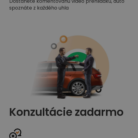
Dostanete komentovanú video prehliadku, auto
spoznáte z každého uhla
Konzultácie zadarmo