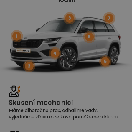
3
7
1
6
4
5
2
Skúsení mechanici
Máme dlhoročnú prax, odhalíme vady,
vyjednáme zľavu a celkovo pomôžeme s kúpou