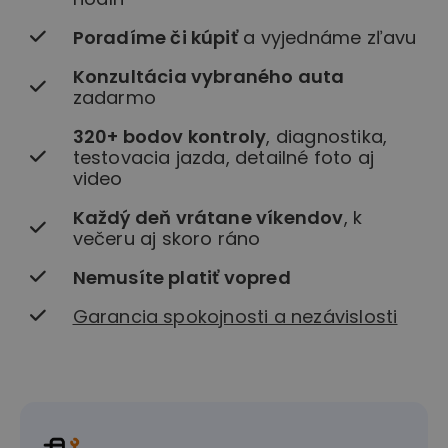
Poradíme či kúpiť
a vyjednáme zľavu
Konzultácia vybraného auta
zadarmo
320+ bodov kontroly
, diagnostika,
testovacia jazda, detailné foto aj
video
Každý deň vrátane víkendov
, k
večeru aj skoro ráno
Nemusíte platiť vopred
Garancia spokojnosti a nezávislosti