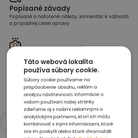
Popísané závady
Popísané a nafotené nálezy, komentár k vážnosti
a prípadnej cene opravy
Detailné foto aj video
Táto webová lokalita
Celé auto z exteriéru aj interiéru nafotíme
používa súbory cookie.
vrátane závad a poškodení
Súbory cookie používame na
prispôsobenie obsahu, reklám a
Zobraziť report
analýzu návštevnosti. Informácie o
vašom používaní našej stránky
zdieľame aj s našimi reklamnými a
analytickými partnermi, ktorí ich môžu
kombinovať s inými informáciami, ktoré
Prečo sme najlepšia
ste im poskytli alebo ktoré zhromaždili