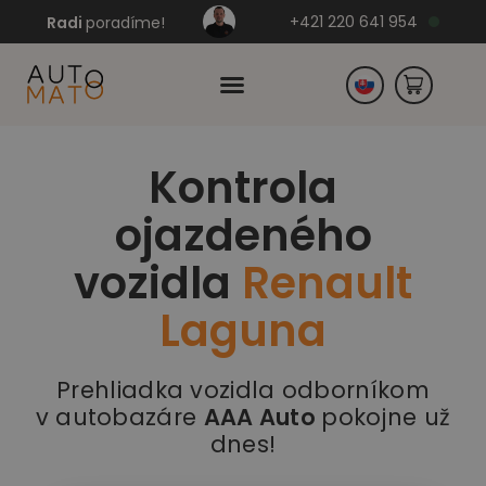
+421 220 641 954
Radi
poradíme!
Kontrola
Česko
ojazdeného
Nemecko
vozidla
Renault
Laguna
Prehliadka vozidla odborníkom
v autobazáre
AAA Auto
pokojne už
dnes!