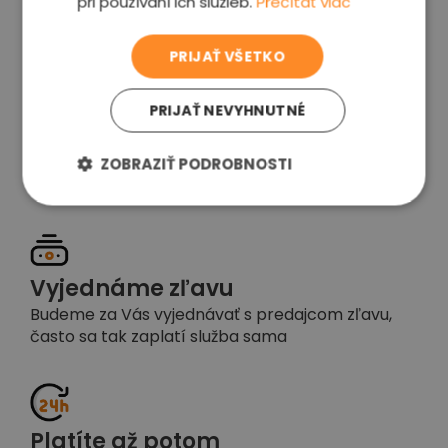
pri používaní ich služieb.
Prečítať viac
voľba
PRIJAŤ VŠETKO
PRIJAŤ NEVYHNUTNÉ
Garancia spokojnosti
Pokiaľ nebudete s našou prácou spokojní,
ZOBRAZIŤ PODROBNOSTI
napíšte nám a okamžite situáciu vyriešime
Vyjednáme zľavu
Budeme za Vás vyjednávať s predajcom zľavu,
často sa tak zaplatí služba sama
Platíte až potom