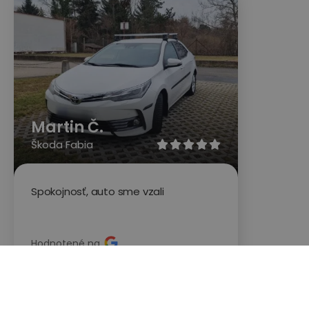
Martin Č.
Škoda Fabia





Spokojnosť, auto sme vzali
Hodnotené na