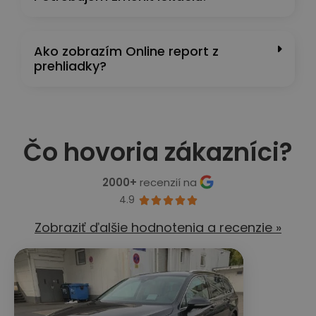
Ako zobrazím Online report z
prehliadky?
Čo hovoria zákazníci?
2000+
recenzií na
4.9





Zobraziť ďalšie hodnotenia a recenzie »