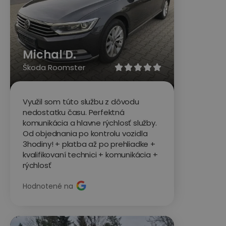
Michal D.
Škoda Roomster





Využil som túto službu z dôvodu
nedostatku času. Perfektná
komunikácia a hlavne rýchlosť služby.
Od objednania po kontrolu vozidla
3hodiny! + platba až po prehliadke +
kvalifikovaní technici + komunikácia +
rýchlosť
Hodnotené na