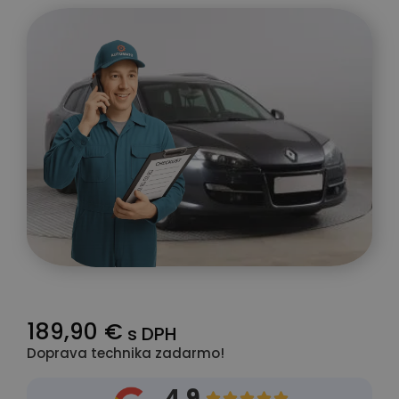
189,90 €
s DPH
Doprava technika zadarmo!
4.9




