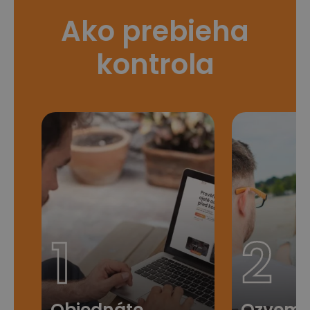
Ako prebieha
kontrola
1
2
Objednáte
Ozveme