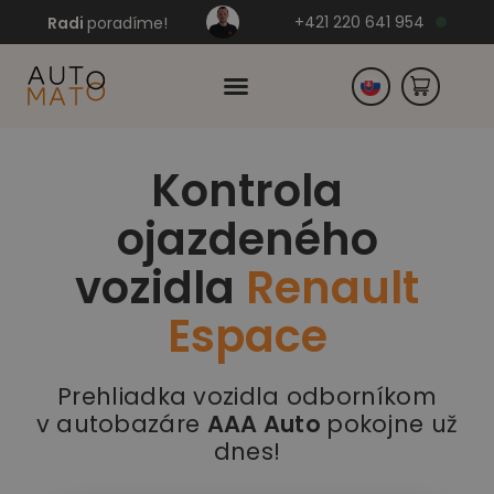
+421 220 641 954
Radi
poradíme!
Kontrola
Česko
ojazdeného
Nemecko
vozidla
Renault
Espace
Prehliadka vozidla odborníkom
v autobazáre
AAA Auto
pokojne už
dnes!