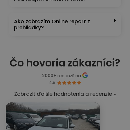
Ako zobrazím Online report z
prehliadky?
Čo hovoria zákazníci?
2000+
recenzií na
4.9





Zobraziť ďalšie hodnotenia a recenzie »