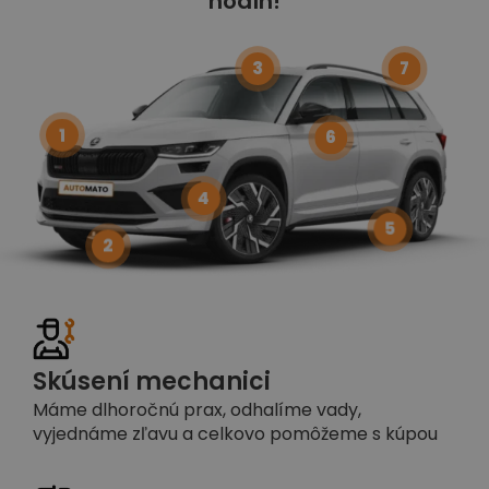
hodín!
3
7
1
6
4
5
2
Skúsení mechanici
Máme dlhoročnú prax, odhalíme vady,
vyjednáme zľavu a celkovo pomôžeme s kúpou