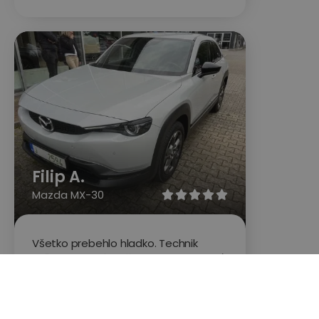
Filip A.
Mazda MX-30





Všetko prebehlo hladko. Technik
veľmi ochotný sa časovo prispôsobiť.
Auto prezrel dôkladne.
Hodnotené na