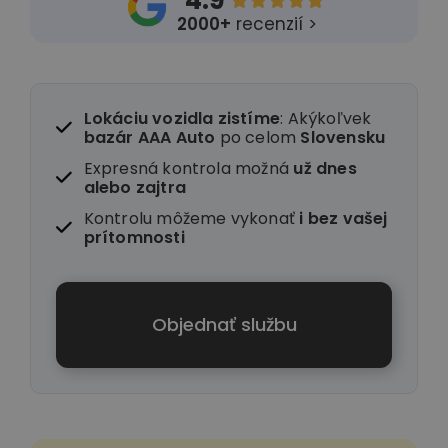
4.9





2000+
recenzií >
Lokáciu vozidla zistíme
: Akýkoľvek
bazár AAA Auto
po celom
Slovensku
Expresná kontrola možná
už dnes
alebo zajtra
Kontrolu môžeme vykonať
i
bez vašej
prítomnosti
Objednať službu