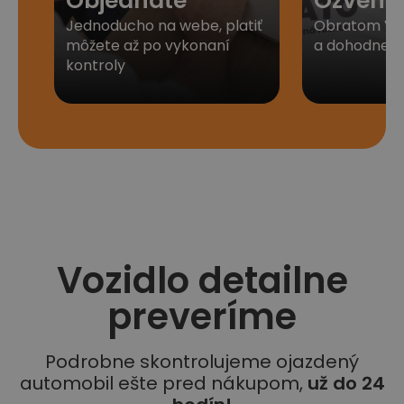
Objednáte
Ozveme
Jednoducho na webe, platiť
Obratom Vá
môžete až po vykonaní
a dohodneme 
kontroly
Vozidlo detailne
preveríme
Podrobne skontrolujeme ojazdený
automobil ešte pred nákupom,
už do 24