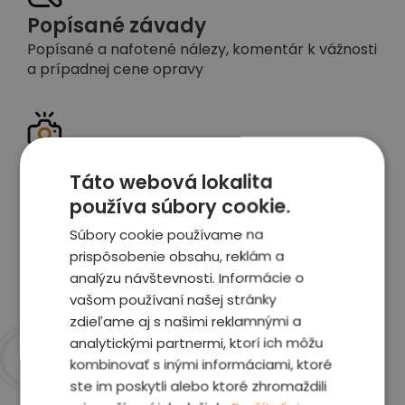
Popísané závady
Popísané a nafotené nálezy, komentár k vážnosti
a prípadnej cene opravy
Detailné foto aj video
Táto webová lokalita
Celé auto z exteriéru aj interiéru nafotíme
používa súbory cookie.
vrátane závad a poškodení
Súbory cookie používame na
prispôsobenie obsahu, reklám a
Zobraziť report
analýzu návštevnosti. Informácie o
vašom používaní našej stránky
zdieľame aj s našimi reklamnými a
analytickými partnermi, ktorí ich môžu
kombinovať s inými informáciami, ktoré
Prečo sme najlepšia
ste im poskytli alebo ktoré zhromaždili