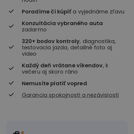
Poradíme či kúpiť
a vyjednáme zľavu
Konzultácia vybraného auta
zadarmo
320+ bodov kontroly
, diagnostika,
testovacia jazda, detailné foto aj
video
Každý deň vrátane víkendov
, k
večeru aj skoro ráno
Nemusíte platiť vopred
Garancia spokojnosti a nezávislosti