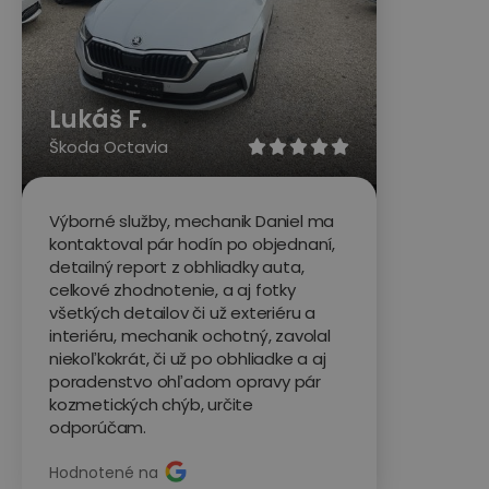
Lukáš F.
Škoda Octavia





Výborné služby, mechanik Daniel ma
kontaktoval pár hodín po objednaní,
detailný report z obhliadky auta,
celkové zhodnotenie, a aj fotky
všetkých detailov či už exteriéru a
interiéru, mechanik ochotný, zavolal
niekoľkokrát, či už po obhliadke a aj
poradenstvo ohľadom opravy pár
kozmetických chýb, určite
odporúčam.
Hodnotené na