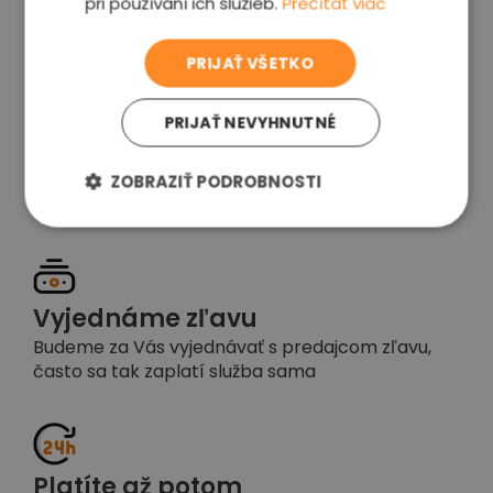
pri používaní ich služieb.
Prečítať viac
voľba
PRIJAŤ VŠETKO
PRIJAŤ NEVYHNUTNÉ
Garancia spokojnosti
Pokiaľ nebudete s našou prácou spokojní,
ZOBRAZIŤ PODROBNOSTI
napíšte nám a okamžite situáciu vyriešime
Vyjednáme zľavu
Budeme za Vás vyjednávať s predajcom zľavu,
často sa tak zaplatí služba sama
Platíte až potom