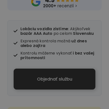
4.9





2000+
recenzií >
Lokáciu vozidla zistíme
: Akýkoľvek
bazár AAA Auto
po celom
Slovensku
Expresná kontrola možná
už dnes
alebo zajtra
Kontrolu môžeme vykonať
i
bez vašej
prítomnosti
Objednať službu