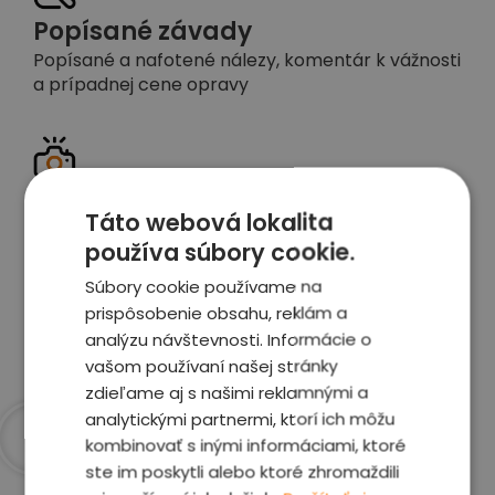
Popísané závady
Popísané a nafotené nálezy, komentár k vážnosti
a prípadnej cene opravy
Detailné foto aj video
Táto webová lokalita
Celé auto z exteriéru aj interiéru nafotíme
používa súbory cookie.
vrátane závad a poškodení
Súbory cookie používame na
prispôsobenie obsahu, reklám a
Zobraziť report
analýzu návštevnosti. Informácie o
vašom používaní našej stránky
zdieľame aj s našimi reklamnými a
analytickými partnermi, ktorí ich môžu
kombinovať s inými informáciami, ktoré
Prečo sme najlepšia
ste im poskytli alebo ktoré zhromaždili