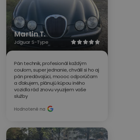
Martin T.
Jaguar S-Type





Pán technik, profesionál každým
coulom, super jednanie, chválil si ho aj
pán predávajúci, moooc odporúčam
a ďakujem, plánujú kúpou iného
vozidla rád znovu vyuzijem vaše
služby
Hodnotené na