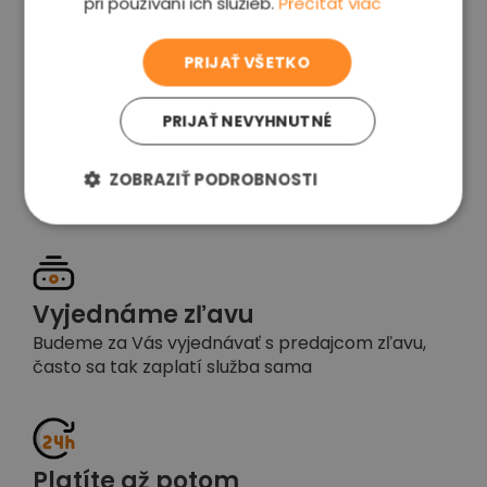
pri používaní ich služieb.
Prečítať viac
voľba
PRIJAŤ VŠETKO
PRIJAŤ NEVYHNUTNÉ
Garancia spokojnosti
Pokiaľ nebudete s našou prácou spokojní,
ZOBRAZIŤ PODROBNOSTI
napíšte nám a okamžite situáciu vyriešime
Vyjednáme zľavu
Budeme za Vás vyjednávať s predajcom zľavu,
často sa tak zaplatí služba sama
Platíte až potom