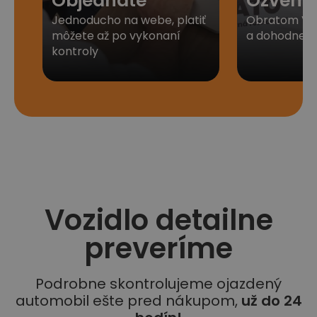
Objednáte
Ozveme
Jednoducho na webe, platiť
Obratom Vá
môžete až po vykonaní
a dohodneme 
kontroly
Vozidlo detailne
preveríme
Podrobne skontrolujeme ojazdený
automobil ešte pred nákupom,
už do 24