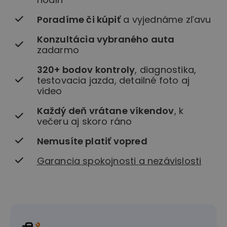
Poradíme či kúpiť
a vyjednáme zľavu
Konzultácia vybraného auta
zadarmo
320+ bodov kontroly
, diagnostika,
testovacia jazda, detailné foto aj
video
Každý deň vrátane víkendov
, k
večeru aj skoro ráno
Nemusíte platiť vopred
Garancia spokojnosti a nezávislosti