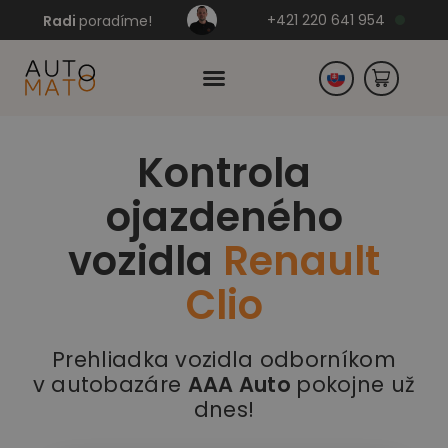
+421 220 641 954
Radi
poradíme!
Kontrola
Česko
ojazdeného
Nemecko
vozidla
Renault
Clio
Prehliadka vozidla odborníkom
v autobazáre
AAA Auto
pokojne už
dnes!