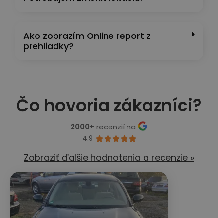
Ako zobrazím Online report z
prehliadky?
Čo hovoria zákazníci?
2000+
recenzií na
4.9





Zobraziť ďalšie hodnotenia a recenzie »