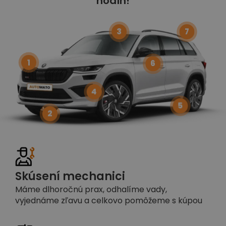
hodín!
3
7
1
6
4
5
2
Skúsení mechanici
Máme dlhoročnú prax, odhalíme vady,
vyjednáme zľavu a celkovo pomôžeme s kúpou