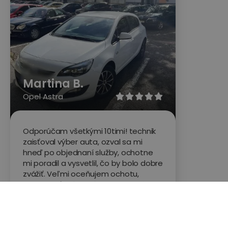
Martina B.
Opel Astra





Odporúčam všetkými 10timi! technik
zaisťoval výber auta, ozval sa mi
hneď po objednaní služby, ochotne
mi poradil a vysvetlil, čo by bolo dobre
zvážiť. Veľmi oceňujem ochotu,
trpezlivosť, príjemný a profesionálny
prístup. Bez jeho radov a skúseností
by sa mi určite nepodarilo vybrať také
auto.