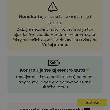
Neriskujte
, preverte si auto pred
kúpou!
Získajte nezávislý názor na technický stav
ojazdeného vozidla – žiadne kompromisy, len
fakty od našich expertov.
Nezávisle a vždy na
Vašej strane.
Kontrolujeme aj elektro autá
Testujeme zdravie batérie (SoH) pomocou
diagnostiky Aviloo ako doplnková služba.
Ukážka je tu >
Novinka
Kontrola vozidla v Nemecku