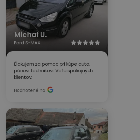
Michal U.
Ford S-MAX





Ďakujem za pomoc pri kúpe auta,
pánovi technikovi. Veľa spokojných
klientov.
Hodnotené na