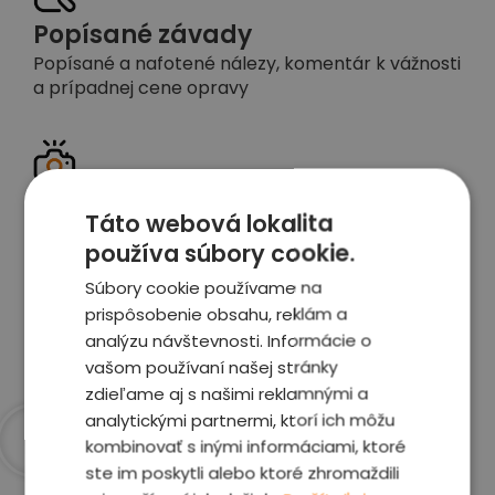
Popísané závady
Popísané a nafotené nálezy, komentár k vážnosti
a prípadnej cene opravy
Detailné foto aj video
Táto webová lokalita
Celé auto z exteriéru aj interiéru nafotíme
používa súbory cookie.
vrátane závad a poškodení
Súbory cookie používame na
prispôsobenie obsahu, reklám a
Zobraziť report
analýzu návštevnosti. Informácie o
vašom používaní našej stránky
zdieľame aj s našimi reklamnými a
analytickými partnermi, ktorí ich môžu
kombinovať s inými informáciami, ktoré
ste im poskytli alebo ktoré zhromaždili
Prečo sme najlepšia