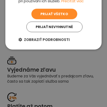
pri používaní ich služieb.
Prečítať viac
voľba
PRIJAŤ VŠETKO
PRIJAŤ NEVYHNUTNÉ
Garancia spokojnosti
Pokiaľ nebudete s našou prácou spokojní,
ZOBRAZIŤ PODROBNOSTI
napíšte nám a okamžite situáciu vyriešime
Vyjednáme zľavu
Budeme za Vás vyjednávať s predajcom zľavu,
často sa tak zaplatí služba sama
Platíte až potom