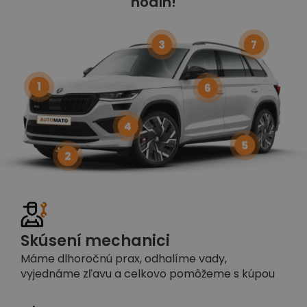
hodín!
3
7
1
6
4
5
2
Skúsení mechanici
Máme dlhoročnú prax, odhalíme vady,
vyjednáme zľavu a celkovo pomôžeme s kúpou