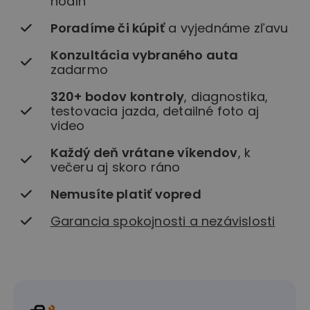
hodín
Poradíme či kúpiť
a vyjednáme zľavu
Konzultácia vybraného auta
zadarmo
320+ bodov kontroly
, diagnostika,
testovacia jazda, detailné foto aj
video
Každý deň vrátane víkendov
, k
večeru aj skoro ráno
Nemusíte platiť vopred
Garancia spokojnosti a nezávislosti