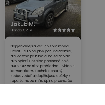
Jakub M.
Honda CR-V





Najgenialnejšia vec, čo som mohol
urobiť. Je to na prvý pohľad drahšie,
ale vlastne pri kúpe auta sa to viac
ako oplatí. Detailne popísané celé
auto skrz na skrz, prehľadne + video s
komentárom. Technik ochotný
zodpovedať aj doplňujúce otázky k
reportu, no za mňa úplne presne, čo
som potreboval. Teraz už len, aby
auto slúžilo čo najdlhšie a bez
komplikácií :D Ale pre ľudí, čo sa v tom
veľmi nevyznajú úplne dokonalá