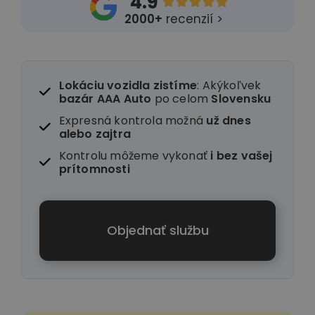
4.9





2000+
recenzií >
Lokáciu vozidla zistíme
: Akýkoľvek
bazár AAA Auto
po celom
Slovensku
Expresná kontrola možná
už dnes
alebo zajtra
Kontrolu môžeme vykonať
i
bez vašej
prítomnosti
Objednať službu