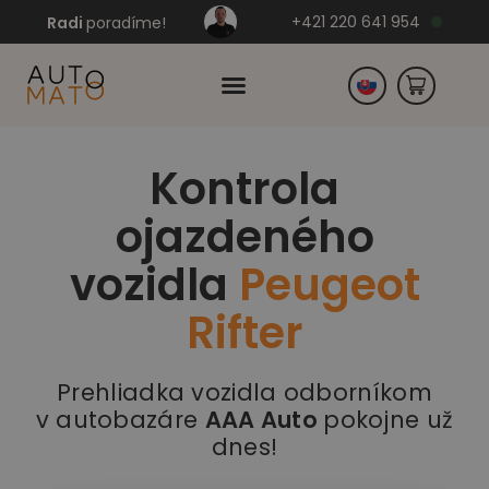
+421 220 641 954
Radi
poradíme!
Kontrola
Česko
ojazdeného
Nemecko
vozidla
Peugeot
Rifter
Prehliadka vozidla odborníkom
v autobazáre
AAA Auto
pokojne už
dnes!