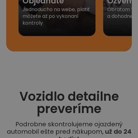
Objednáte
Ozveme
Jednoducho na webe, platiť
Obratom Vá
môžete až po vykonaní
a dohodneme 
kontroly
Vozidlo detailne
preveríme
Podrobne skontrolujeme ojazdený
automobil ešte pred nákupom,
už do 24