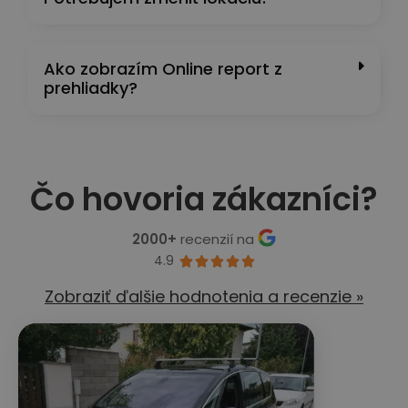
Ako zobrazím Online report z
prehliadky?
Čo hovoria zákazníci?
2000+
recenzií na
4.9





Zobraziť ďalšie hodnotenia a recenzie »