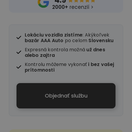
4.9





2000+
recenzií >
Lokáciu vozidla zistíme
: Akýkoľvek
bazár AAA Auto
po celom
Slovensku
Expresná kontrola možná
už dnes
alebo zajtra
Kontrolu môžeme vykonať
i
bez vašej
prítomnosti
Objednať službu