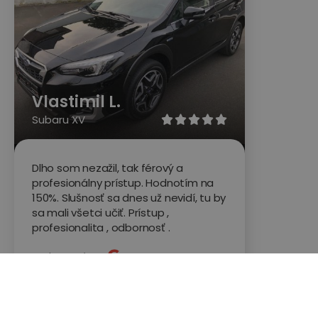
Vlastimil L.
Subaru XV





Dlho som nezažil, tak férový a
profesionálny prístup. Hodnotím na
150%. Slušnosť sa dnes už nevidí, tu by
sa mali všetci učiť. Prístup ,
profesionalita , odbornosť .
Hodnotené na