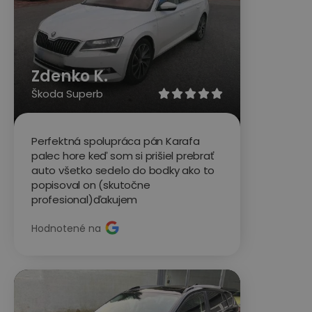
Zdenko K.
Škoda Superb





Perfektná spolupráca pán Karafa
palec hore keď som si prišiel prebrať
auto všetko sedelo do bodky ako to
popisoval on (skutočne
profesional)ďakujem
Hodnotené na