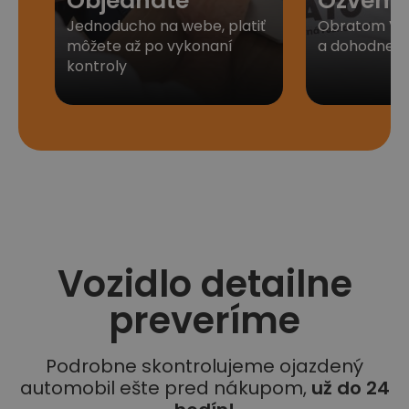
Objednáte
Ozveme
Jednoducho na webe, platiť
Obratom Vá
môžete až po vykonaní
a dohodneme 
kontroly
Vozidlo detailne
preveríme
Podrobne skontrolujeme ojazdený
automobil ešte pred nákupom,
už do 24