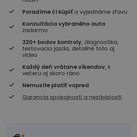
Poradíme či kúpiť
a vyjednáme zľavu
Konzultácia vybraného auta
zadarmo
320+ bodov kontroly
, diagnostika,
testovacia jazda, detailné foto aj
video
Každý deň vrátane víkendov
, k
večeru aj skoro ráno
Nemusíte platiť vopred
Garancia spokojnosti a nezávislosti