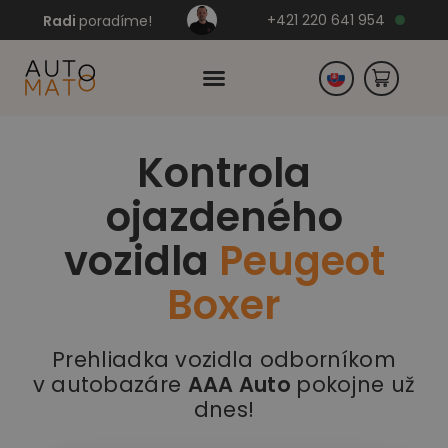
+421 220 641 954
Radi
poradíme!
Kontrola
Česko
ojazdeného
Nemecko
vozidla
Peugeot
Boxer
Prehliadka vozidla odborníkom
v autobazáre
AAA Auto
pokojne už
dnes!