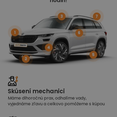
hodín!
3
7
1
6
4
5
2
Skúsení mechanici
Máme dlhoročnú prax, odhalíme vady,
vyjednáme zľavu a celkovo pomôžeme s kúpou