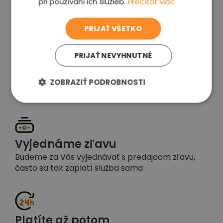
pri používaní ich služieb.
Prečítať viac
voľba
PRIJAŤ VŠETKO
PRIJAŤ NEVYHNUTNÉ
Garancia spokojnosti
Pokiaľ nebudete s našou prácou spokojní,
ZOBRAZIŤ PODROBNOSTI
napíšte nám a okamžite situáciu vyriešime
Vyjednáme zľavu
Budeme za Vás vyjednávať s predajcom zľavu,
často sa tak zaplatí služba sama
Platíte až potom