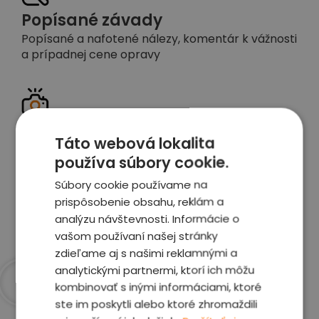
Popísané závady
Popísané a nafotené nálezy, komentár k vážnosti
a prípadnej cene opravy
Detailné foto aj video
Táto webová lokalita
Celé auto z exteriéru aj interiéru nafotíme
používa súbory cookie.
vrátane závad a poškodení
Súbory cookie používame na
prispôsobenie obsahu, reklám a
Zobraziť report
analýzu návštevnosti. Informácie o
vašom používaní našej stránky
zdieľame aj s našimi reklamnými a
analytickými partnermi, ktorí ich môžu
kombinovať s inými informáciami, ktoré
Prečo sme najlepšia
ste im poskytli alebo ktoré zhromaždili