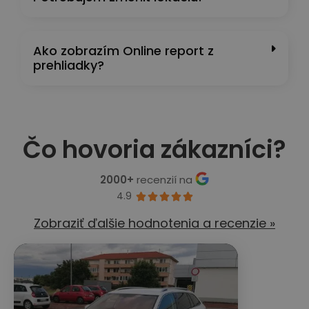
Ako zobrazím Online report z
prehliadky?
Čo hovoria zákazníci?
2000+
recenzií na
4.9





Zobraziť ďalšie hodnotenia a recenzie »