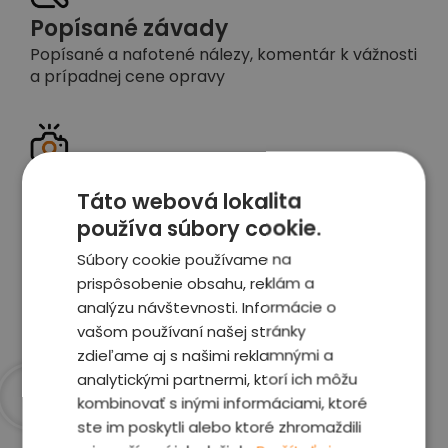
Popísané závady
Popísané a nafotené nálezy, komentár k vážnosti
a prípadnej cene opravy
Detailné foto aj video
Táto webová lokalita
Celé auto z exteriéru aj interiéru nafotíme
používa súbory cookie.
vrátane závad a poškodení
Súbory cookie používame na
prispôsobenie obsahu, reklám a
Zobraziť report
analýzu návštevnosti. Informácie o
vašom používaní našej stránky
zdieľame aj s našimi reklamnými a
analytickými partnermi, ktorí ich môžu
kombinovať s inými informáciami, ktoré
Prečo sme najlepšia
ste im poskytli alebo ktoré zhromaždili