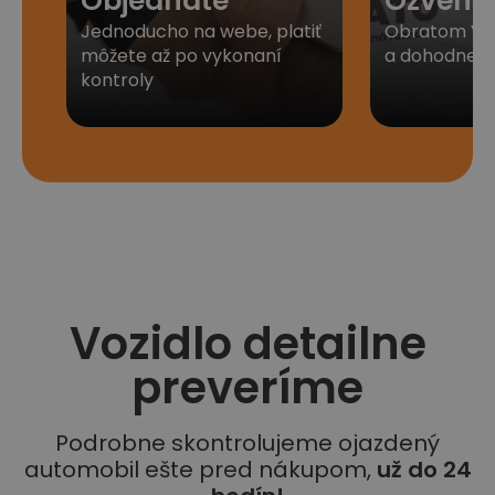
Objednáte
Ozveme
Jednoducho na webe, platiť
Obratom Vá
môžete až po vykonaní
a dohodneme 
kontroly
Vozidlo detailne
preveríme
Podrobne skontrolujeme ojazdený
automobil ešte pred nákupom,
už do 24