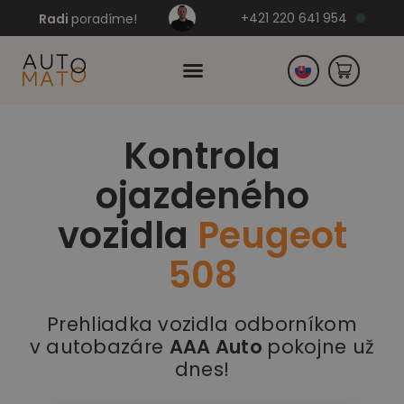
+421 220 641 954
Radi
poradíme!
Kontrola
Česko
ojazdeného
Nemecko
vozidla
Peugeot
508
Prehliadka vozidla odborníkom
v autobazáre
AAA Auto
pokojne už
dnes!