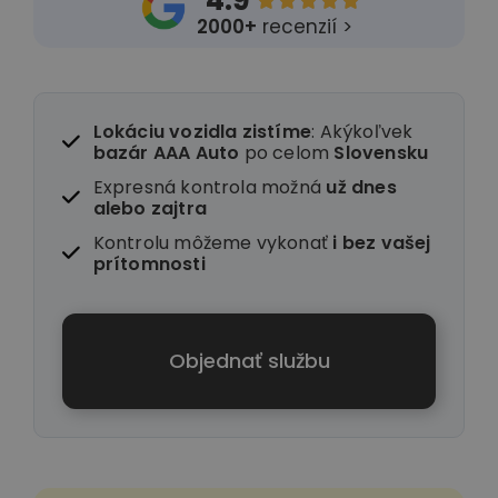
4.9





2000+
recenzií >
Lokáciu vozidla zistíme
: Akýkoľvek
bazár AAA Auto
po celom
Slovensku
Expresná kontrola možná
už dnes
alebo zajtra
Kontrolu môžeme vykonať
i
bez vašej
prítomnosti
Objednať službu