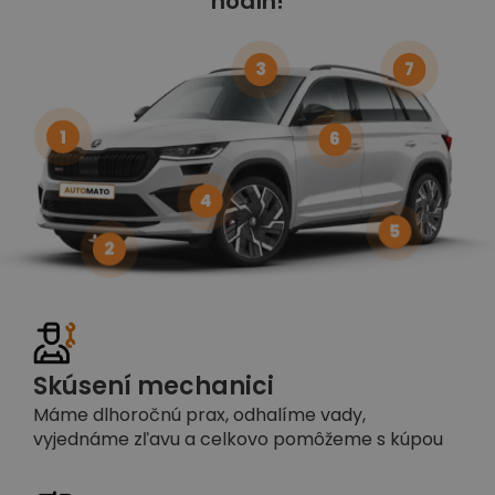
hodín!
3
7
1
6
4
5
2
Skúsení mechanici
Máme dlhoročnú prax, odhalíme vady,
vyjednáme zľavu a celkovo pomôžeme s kúpou