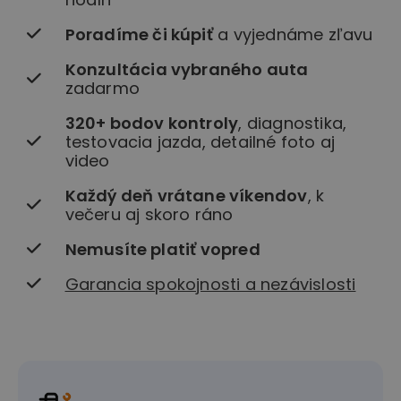
Poradíme či kúpiť
a vyjednáme zľavu
Konzultácia vybraného auta
zadarmo
320+ bodov kontroly
, diagnostika,
testovacia jazda, detailné foto aj
video
Každý deň vrátane víkendov
, k
večeru aj skoro ráno
Nemusíte platiť vopred
Garancia spokojnosti a nezávislosti