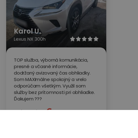
Karol U.
Lexus NX 300h





TOP služba, výborná komunikácia,
presné a včasné informácie,
dodržaný avizovaný čas obhliadky.
Som MAXImálne spokojný a vrelo
odporúčam všetkým. Využil som
služby bez prítomnosti pri obhliadke.
Ďakujem ???
Hodnotené na