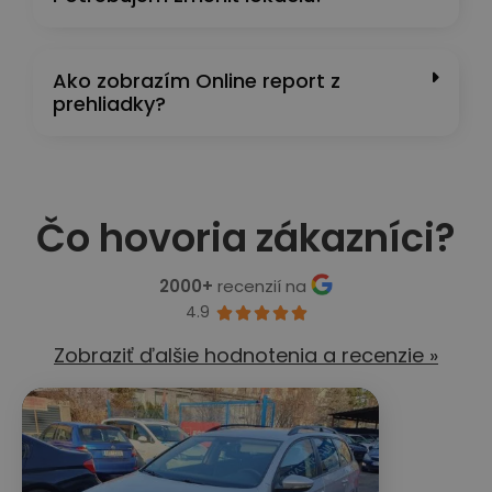
Ako zobrazím Online report z
prehliadky?
Čo hovoria zákazníci?
2000+
recenzií na
4.9





Zobraziť ďalšie hodnotenia a recenzie »