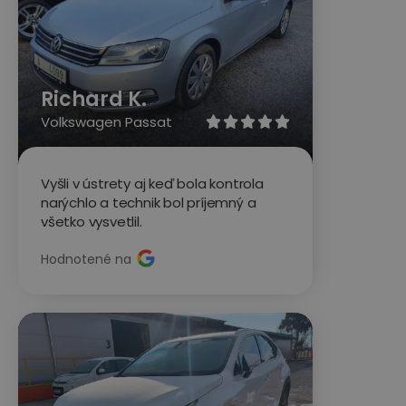
Richard K.
Volkswagen Passat





Vyšli v ústrety aj keď bola kontrola
narýchlo a technik bol príjemný a
všetko vysvetlil.
Hodnotené na