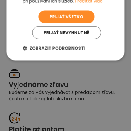
pri používaní ich služieb.
Prečítať viac
voľba
PRIJAŤ VŠETKO
PRIJAŤ NEVYHNUTNÉ
Garancia spokojnosti
Pokiaľ nebudete s našou prácou spokojní,
ZOBRAZIŤ PODROBNOSTI
napíšte nám a okamžite situáciu vyriešime
Vyjednáme zľavu
Budeme za Vás vyjednávať s predajcom zľavu,
často sa tak zaplatí služba sama
Platíte až potom