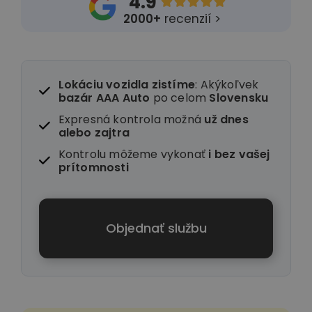
4.9





2000+
recenzií >
Lokáciu vozidla zistíme
: Akýkoľvek
bazár AAA Auto
po celom
Slovensku
Expresná kontrola možná
už dnes
alebo zajtra
Kontrolu môžeme vykonať
i
bez vašej
prítomnosti
Objednať službu