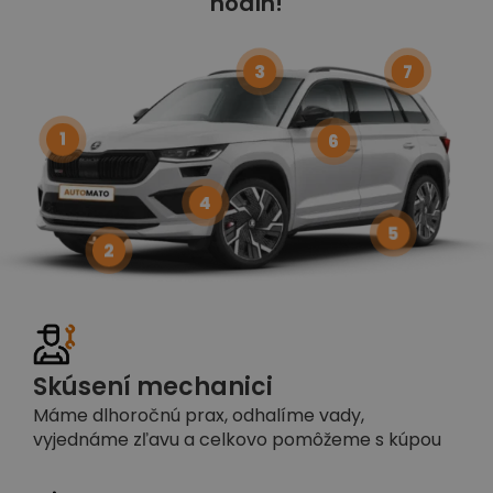
hodín!
3
7
1
6
4
5
2
Skúsení mechanici
Máme dlhoročnú prax, odhalíme vady,
vyjednáme zľavu a celkovo pomôžeme s kúpou