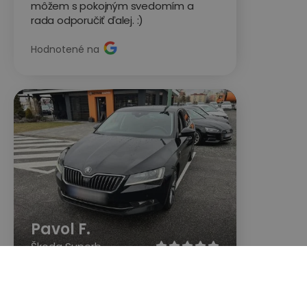
môžem s pokojným svedomím a
rada odporučiť ďalej. :)
Hodnotené na
Pavol F.
Škoda Superb





Veľká spokojnosť s pánom čo bol na