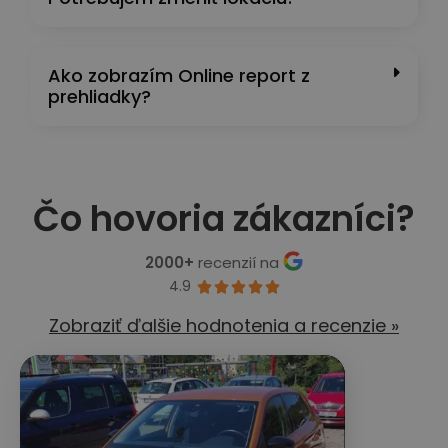
Ako zobrazím Online report z
prehliadky?
Čo hovoria zákazníci?
2000+
recenzií na
4.9





Zobraziť ďalšie hodnotenia a recenzie »