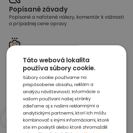
Popísané závady
Popísané a nafotené nálezy, komentár k vážnosti
a prípadnej cene opravy
Detailné foto aj video
Táto webová lokalita
Celé auto z exteriéru aj interiéru nafotíme
používa súbory cookie.
vrátane závad a poškodení
Súbory cookie používame na
prispôsobenie obsahu, reklám a
Zobraziť report
analýzu návštevnosti. Informácie o
vašom používaní našej stránky
zdieľame aj s našimi reklamnými a
analytickými partnermi, ktorí ich môžu
kombinovať s inými informáciami, ktoré
ste im poskytli alebo ktoré zhromaždili
Prečo sme najlepšia