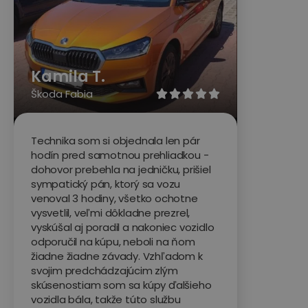
Kamila T.
Škoda Fabia





Technika som si objednala len pár
hodín pred samotnou prehliadkou -
dohovor prebehla na jedničku, prišiel
sympatický pán, ktorý sa vozu
venoval 3 hodiny, všetko ochotne
vysvetlil, veľmi dôkladne prezrel,
vyskúšal aj poradil a nakoniec vozidlo
odporučil na kúpu, neboli na ňom
žiadne žiadne závady. Vzhľadom k
svojim predchádzajúcim zlým
skúsenostiam som sa kúpy ďalšieho
vozidla bála, takže túto službu