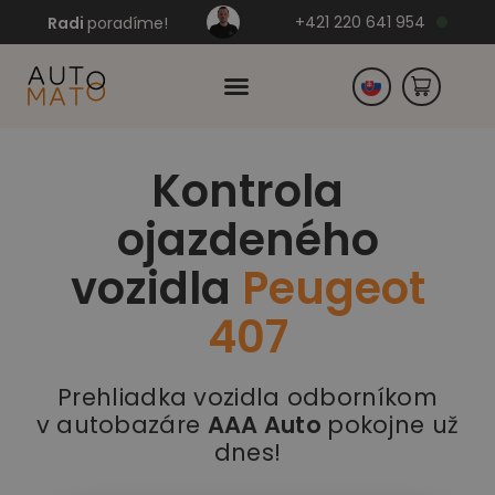
+421 220 641 954
Radi
poradíme!
Kontrola
Česko
ojazdeného
Nemecko
vozidla
Peugeot
407
Prehliadka vozidla odborníkom
v autobazáre
AAA Auto
pokojne už
dnes!