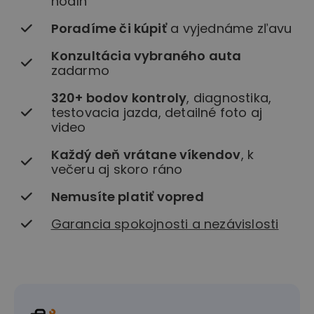
hodín
Poradíme či kúpiť
a vyjednáme zľavu
Konzultácia vybraného auta
zadarmo
320+ bodov kontroly
, diagnostika,
testovacia jazda, detailné foto aj
video
Každý deň vrátane víkendov
, k
večeru aj skoro ráno
Nemusíte platiť vopred
Garancia spokojnosti a nezávislosti