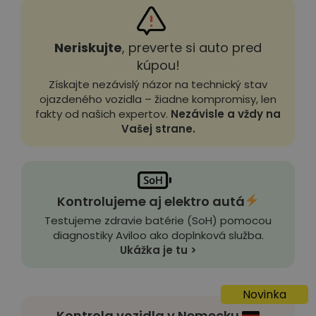
Neriskujte
, preverte si auto pred
kúpou!
Získajte nezávislý názor na technický stav
ojazdeného vozidla – žiadne kompromisy, len
fakty od našich expertov.
Nezávisle a vždy na
Vašej strane.
Kontrolujeme aj elektro autá
Testujeme zdravie batérie (SoH) pomocou
diagnostiky Aviloo ako doplnková služba.
Ukážka je tu >
Novinka
Kontrola vozidla v Nemecku