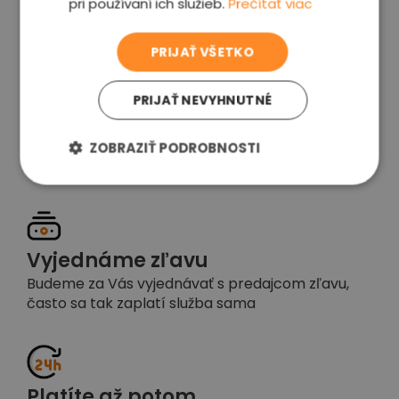
pri používaní ich služieb.
Prečítať viac
voľba
PRIJAŤ VŠETKO
PRIJAŤ NEVYHNUTNÉ
Garancia spokojnosti
Pokiaľ nebudete s našou prácou spokojní,
ZOBRAZIŤ PODROBNOSTI
napíšte nám a okamžite situáciu vyriešime
Vyjednáme zľavu
Budeme za Vás vyjednávať s predajcom zľavu,
často sa tak zaplatí služba sama
Platíte až potom