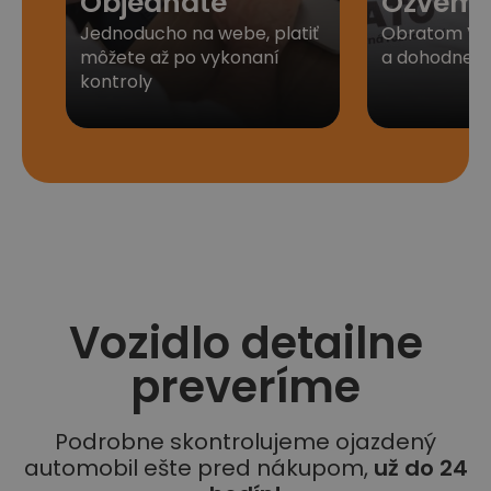
Objednáte
Ozveme
Jednoducho na webe, platiť
Obratom Vá
môžete až po vykonaní
a dohodneme 
kontroly
Vozidlo detailne
preveríme
Podrobne skontrolujeme ojazdený
automobil ešte pred nákupom,
už do 24