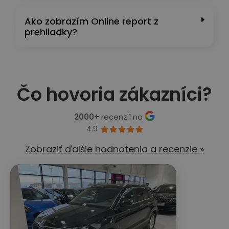
Ako zobrazím Online report z
prehliadky?
Čo hovoria zákazníci?
2000+
recenzií na
4.9





Zobraziť ďalšie hodnotenia a recenzie »