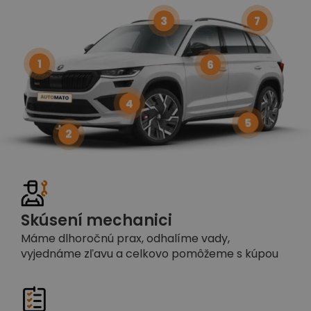
3
7
1
6
4
5
2
Skúsení mechanici
Máme dlhoročnú prax, odhalíme vady,
vyjednáme zľavu a celkovo pomôžeme s kúpou