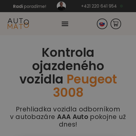
+421 220 641 954
Radi
poradíme!
Kontrola
Česko
ojazdeného
Nemecko
vozidla
Peugeot
3008
Prehliadka vozidla odborníkom
v autobazáre
AAA Auto
pokojne už
dnes!