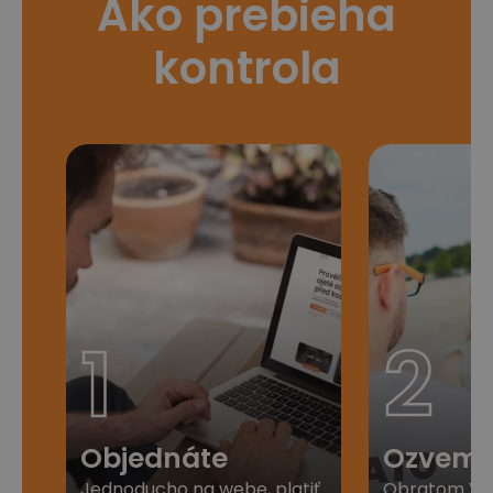
Ako prebieha
kontrola
1
2
Objednáte
Ozveme
Jednoducho na webe, platiť
Obratom Vá