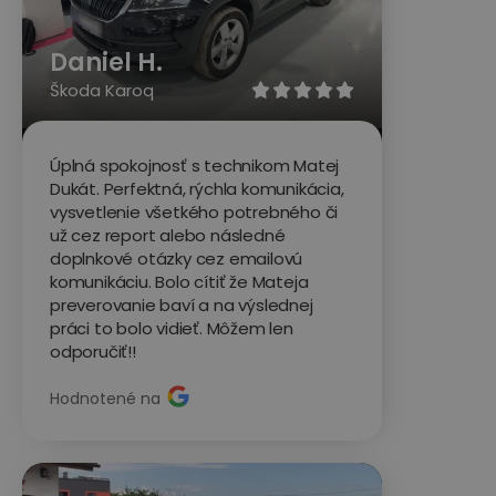
Daniel H.
Škoda Karoq





Úplná spokojnosť s technikom Matej
Dukát. Perfektná, rýchla komunikácia,
vysvetlenie všetkého potrebného či
už cez report alebo následné
doplnkové otázky cez emailovú
komunikáciu. Bolo cítiť že Mateja
preverovanie baví a na výslednej
práci to bolo vidieť. Môžem len
odporučiť!!
Hodnotené na