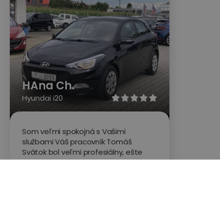
HAna Ch.
Hyundai i20





Som veľmi spokojná s Vašimi
službami Váš pracovník Tomáš
Svátok bol veľmi profesiálny, ešte
som sa nestretla s tak kvalitným
prístupom. Jeho práca bola veľmi
precízna, bol veľmi ochotný. Myslím si,
že je to veľmi spoľahlivý pracovník.
Ešte raz ďakujem za jeho preverenie
auta.