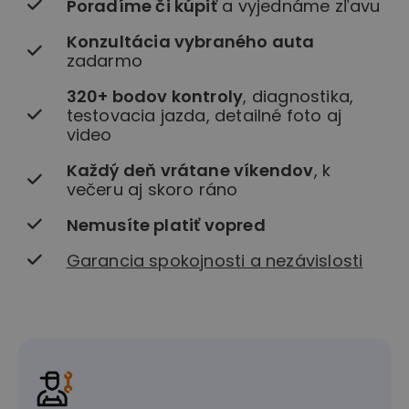
Poradíme či kúpiť
a vyjednáme zľavu
Konzultácia vybraného auta
zadarmo
320+ bodov kontroly
, diagnostika,
testovacia jazda, detailné foto aj
video
Každý deň vrátane víkendov
, k
večeru aj skoro ráno
Nemusíte platiť vopred
Garancia spokojnosti a nezávislosti