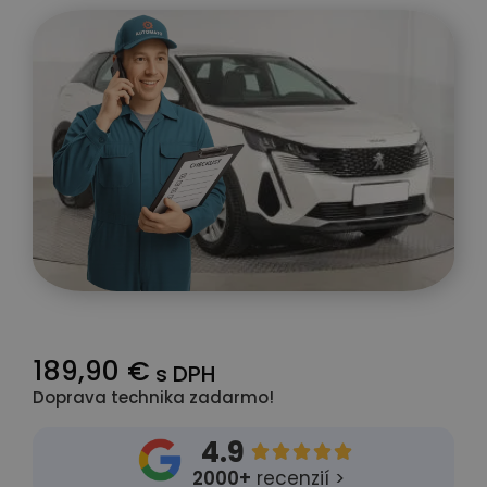
189,90 €
s DPH
Doprava technika zadarmo!
4.9





2000+
recenzií >