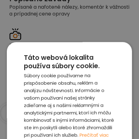
Popísané a nafotené nálezy, komentár k vážnosti
a prípadnej cene opravy
Detailné foto aj video
Celé auto z exteriéru aj interiéru nafotíme
Táto webová lokalita
vrátane závad a poškodení
používa súbory cookie.
Súbory cookie používame na
Zobraziť report
prispôsobenie obsahu, reklám a
analýzu návštevnosti. Informácie o
vašom používaní našej stránky
zdieľame aj s našimi reklamnými a
analytickými partnermi, ktorí ich môžu
kombinovať s inými informáciami, ktoré
Prečo sme najlepšia
ste im poskytli alebo ktoré zhromaždili
voľba
pri používaní ich služieb.
Prečítať viac