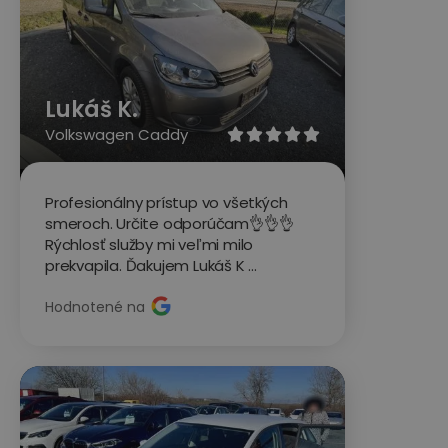
Lukáš K.
Volkswagen Caddy





Profesionálny prístup vo všetkých
smeroch. Určite odporúčam👌👌👌
Rýchlosť služby mi veľmi milo
prekvapila. Ďakujem Lukáš K …
Hodnotené na