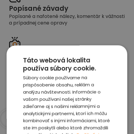
Popísané závady
Popísané a nafotené nálezy, komentár k vážnosti
a prípadnej cene opravy
Detailné foto aj video
Táto webová lokalita
Celé auto z exteriéru aj interiéru nafotíme
používa súbory cookie.
vrátane závad a poškodení
Súbory cookie používame na
prispôsobenie obsahu, reklám a
Zobraziť report
analýzu návštevnosti. Informácie o
vašom používaní našej stránky
zdieľame aj s našimi reklamnými a
analytickými partnermi, ktorí ich môžu
kombinovať s inými informáciami, ktoré
Prečo sme najlepšia
ste im poskytli alebo ktoré zhromaždili