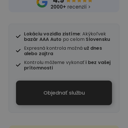
4.9





2000+
recenzií >
Lokáciu vozidla zistíme
: Akýkoľvek
bazár AAA Auto
po celom
Slovensku
Expresná kontrola možná
už dnes
alebo zajtra
Kontrolu môžeme vykonať
i
bez vašej
prítomnosti
Objednať službu