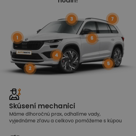
hodín!
3
7
1
6
4
5
2
Skúsení mechanici
Máme dlhoročnú prax, odhalíme vady,
vyjednáme zľavu a celkovo pomôžeme s kúpou