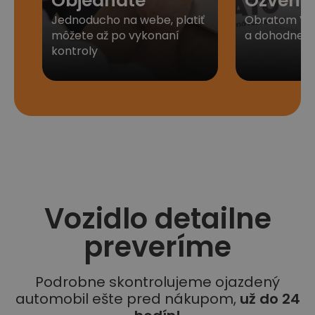
Objednáte
Ozveme
Jednoducho na webe, platiť
Obratom Vá
môžete až po vykonaní
a dohodneme 
kontroly
Vozidlo detailne
preveríme
Podrobne skontrolujeme ojazdený
automobil ešte pred nákupom,
už do 24