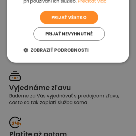
pri používaní ich služieb.
Prečítať viac
voľba
PRIJAŤ VŠETKO
PRIJAŤ NEVYHNUTNÉ
Garancia spokojnosti
Pokiaľ nebudete s našou prácou spokojní,
ZOBRAZIŤ PODROBNOSTI
napíšte nám a okamžite situáciu vyriešime
Vyjednáme zľavu
Budeme za Vás vyjednávať s predajcom zľavu,
často sa tak zaplatí služba sama
Platíte až potom