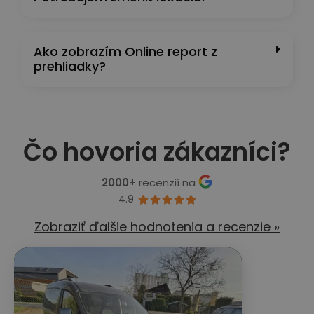
Ako zobrazím Online report z
prehliadky?
Čo hovoria zákazníci?
2000+
recenzií na
4.9





Zobraziť ďalšie hodnotenia a recenzie »