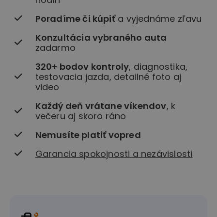
Poradíme či kúpiť
a vyjednáme zľavu
Konzultácia vybraného auta
zadarmo
320+ bodov kontroly
, diagnostika,
testovacia jazda, detailné foto aj
video
Každý deň vrátane víkendov
, k
večeru aj skoro ráno
Nemusíte platiť vopred
Garancia spokojnosti a nezávislosti