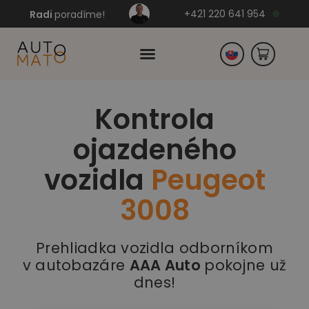
+421 220 641 954
Radi
poradíme!
Kontrola
Česko
ojazdeného
Nemecko
vozidla
Peugeot
3008
Prehliadka vozidla odborníkom
v autobazáre
AAA Auto
pokojne už
dnes!