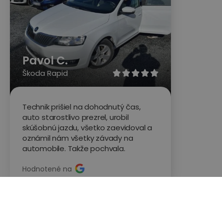
Pavol C.
Škoda Rapid





Technik prišiel na dohodnutý čas,
auto starostlivo prezrel, urobil
skúšobnú jazdu, všetko zaevidoval a
oznámil nám všetky závady na
automobile. Takže pochvala.
Hodnotené na