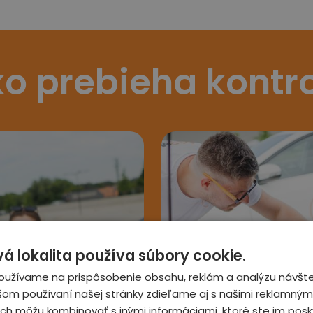
o prebieha kontr
 lokalita používa súbory cookie.
3
oužívame na prispôsobenie obsahu, reklám a analýzu návšte
šom používaní našej stránky zdieľame aj s našimi reklamnými
 ich môžu kombinovať s inými informáciami, ktoré ste im posky