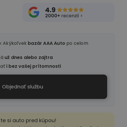
4.9





2000+
recenzií >
e
: Akýkoľvek
bazár AAA Auto
po celom
ná
už dnes alebo zajtra
nať
i
bez vašej prítomnosti
Objednať službu
rte si auto pred kúpou!