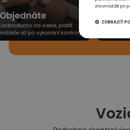
zhromaždili pri p
Objednáte
Ozvem
ZOBRAZIŤ P
Jednoducho na webe, platiť
Obratom V
môžete až po vykonaní kontroly
dohodneme 
Vozi