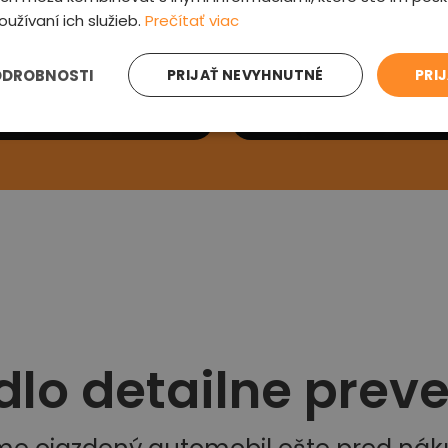
oužívaní ich služieb.
Prečítať viac
e sa Vám
Preveríme au
ODROBNOSTI
PRIJAŤ NEVYHNUTNÉ
PRI
ás kontaktujeme a
Prehliadneme auto, v
si detaily
zľavu a oznámime od
dlo detailne prev