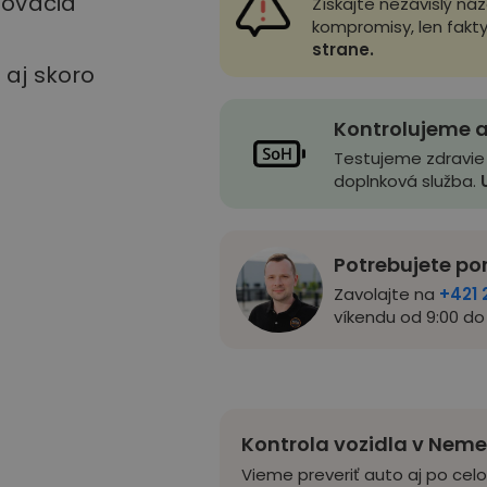
stovacia
Získajte nezávislý ná
kompromisy, len fakt
strane.
u aj skoro
Kontrolujeme a
Testujeme zdravie
doplnková služba.
Potrebujete po
Zavolajte na
+421 
víkendu od 9:00 do 
Kontrola vozidla v Nem
Vieme preveriť auto aj po cel