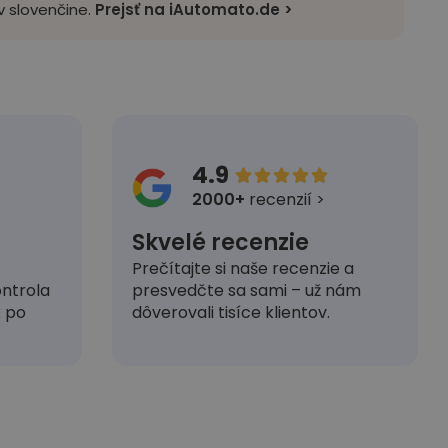
 slovenčine.
Prejsť na iAutomato.de >
4.9





2000+
recenzií >
Skvelé recenzie
Prečítajte si naše recenzie a
presvedčte sa sami – už nám
ntrola
dôverovali tisíce klientov.
k po