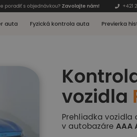
te poradiť s objednávkou?
Zavolajte nám!
+421 
r auta
Fyzická kontrola auta
Previerka his
Kontrol
vozidla
Prehliadka vozidla
v autobazáre
AAA 