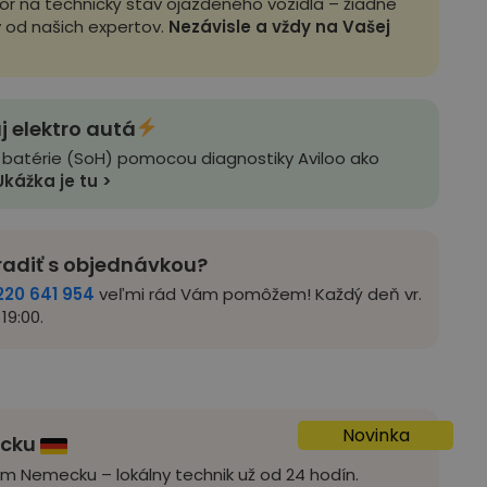
zor na technický stav ojazdeného vozidla – žiadne
y od našich expertov.
Nezávisle a vždy na Vašej
j elektro autá
 batérie (SoH) pomocou diagnostiky Aviloo ako
Ukážka je tu >
radiť s objednávkou?
220 641 954
veľmi rád Vám pomôžem! Každý deň vr.
19:00.
Novinka
ecku
om Nemecku – lokálny technik už od 24 hodín.