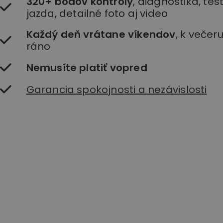
320+ bodov kontroly
, diagnostika, te
jazda, detailné foto aj video
Každý deň vrátane víkendov
, k večer
ráno
Nemusíte platiť vopred
Garancia spokojnosti a nezávislosti