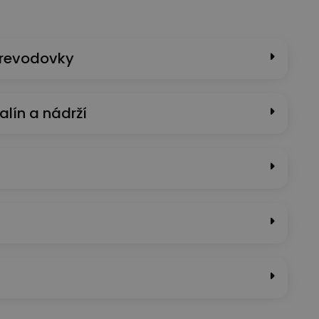
prevodovky
alín a nádrží