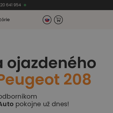
220 641 954
tórie
Česko
a ojazdeného
Nemecko
Peugeot 208
 odborníkom
Auto
pokojne už dnes!