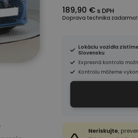
189,90 €
s DPH
Doprava technika zadarmo!
Lokáciu vozidla zistím
Slovensku
Expresná kontrola mož
Kontrolu môžeme vyko
o
Neriskujte
, preve