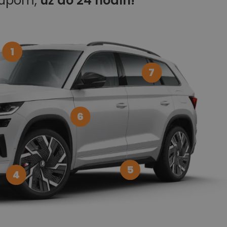
kupom,
už do 24 hodín!
1
7
6
5
4