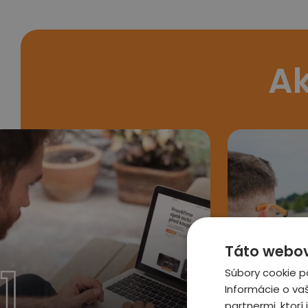
Ak
Táto webová
1
2
Súbory cookie p
Informácie o va
partnermi, ktorí