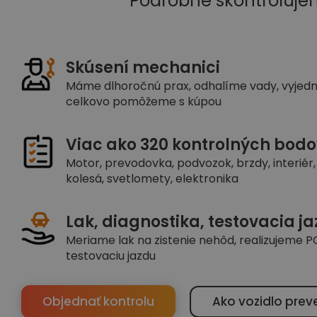
Podrobne skontroluje
Skúsení mechanici
Máme dlhoročnú prax, odhalíme vady, vyjed
celkovo pomôžeme s kúpou
Viac ako 320 kontrolných bodo
Motor, prevodovka, podvozok, brzdy, interiér, 
kolesá, svetlomety, elektronika
Lak, diagnostika, testovacia j
Meriame lak na zistenie nehôd, realizujeme PC
testovaciu jazdu
Objednať kontrolu
Ako vozidlo prev