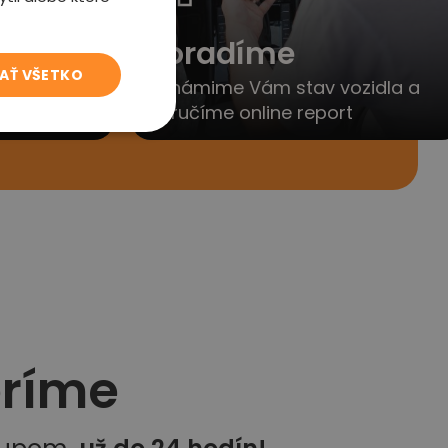
to
Poradíme
JAŤ VŠETKO
yjednáme
Oznámime Vám stav vozidla a
porúčanie
doručíme online report
eríme