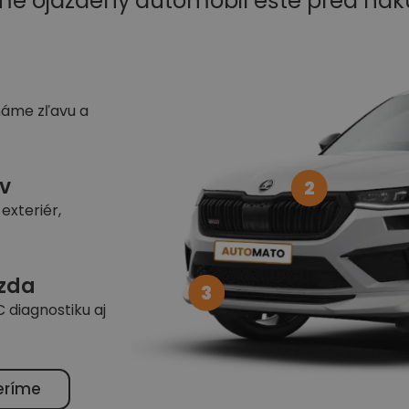
me ojazdený automobil ešte pred ná
náme zľavu a
v
2
exteriér,
azda
3
 diagnostiku aj
eríme