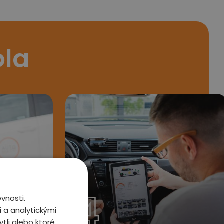
ola
4
vnosti.
 a analytickými
tli alebo ktoré