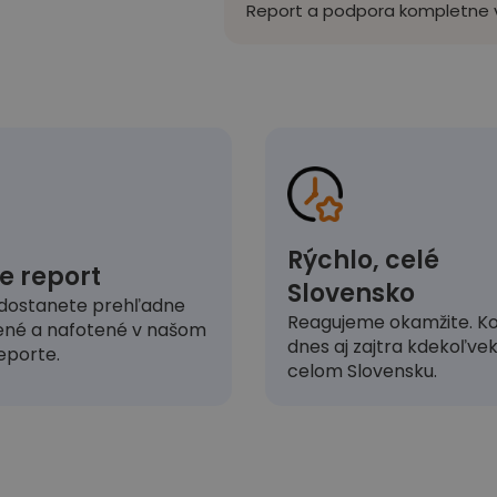
Report a podpora kompletne v
Rýchlo, celé
e report
Slovensko
dostanete prehľadne
Reagujeme okamžite. Ko
ené a nafotené v našom
dnes aj zajtra kdekoľve
eporte.
celom Slovensku.