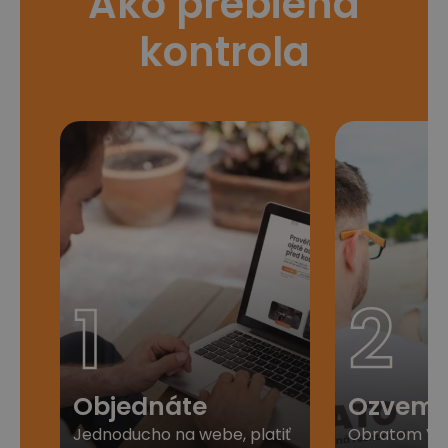
Ako prebieha
kontrola
1
2
Objednáte
Ozveme
Jednoducho na webe, platiť
Obratom Vá