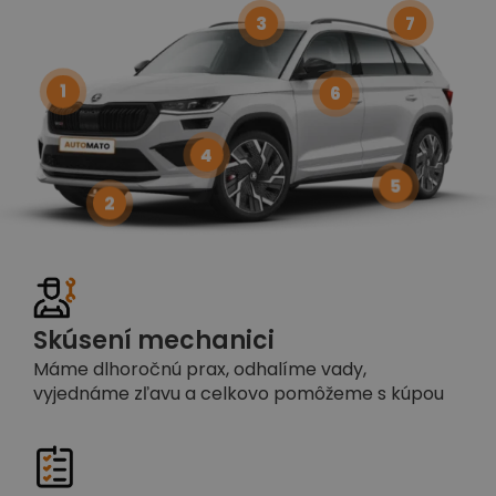
3
7
1
6
4
5
2
Skúsení mechanici
Máme dlhoročnú prax, odhalíme vady,
vyjednáme zľavu a celkovo pomôžeme s kúpou