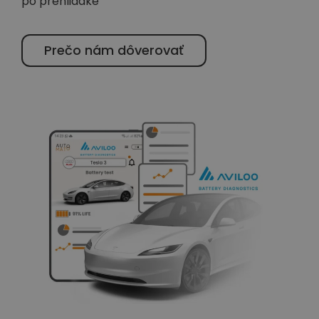
po prehliadke
Prečo nám dôverovať