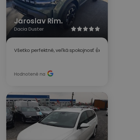
Jaroslav Rim.
Dacia Duster





Všetko perfektné, veľká spokojnosť 👍
Hodnotené na