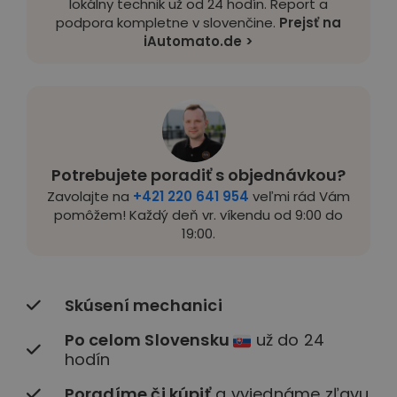
lokálny technik už od 24 hodín. Report a
podpora kompletne v slovenčine.
Prejsť na
iAutomato.de >
Potrebujete poradiť s objednávkou?
Zavolajte na
+421 220 641 954
veľmi rád Vám
pomôžem! Každý deň vr. víkendu od 9:00 do
19:00.
Skúsení mechanici
Po celom Slovensku
už do 24
hodín
Poradíme či kúpiť
a vyjednáme zľavu