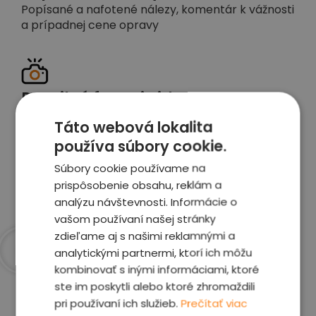
Popísané a nafotené nálezy, komentár k vážnosti
a prípadnej cene opravy
Detailné foto aj video
Celé auto z exteriéru aj interiéru nafotíme
Táto webová lokalita
vrátane závad a poškodení
používa súbory cookie.
Súbory cookie používame na
Zobraziť report
prispôsobenie obsahu, reklám a
analýzu návštevnosti. Informácie o
vašom používaní našej stránky
zdieľame aj s našimi reklamnými a
analytickými partnermi, ktorí ich môžu
kombinovať s inými informáciami, ktoré
Prečo sme najlepšia
ste im poskytli alebo ktoré zhromaždili
voľba
pri používaní ich služieb.
Prečítať viac