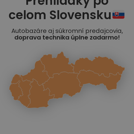
Prehliadky po
celom Slovensku
Autobazáre aj súkromní predajcovia,
doprava technika úplne zadarmo!