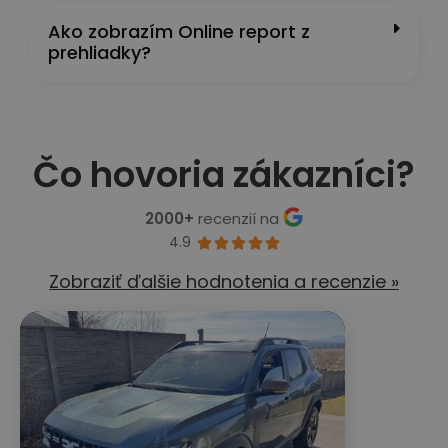
Ako zobrazím Online report z
prehliadky?
Čo hovoria zákazníci?
2000+
recenzií na
4.9





Zobraziť ďalšie hodnotenia a recenzie »