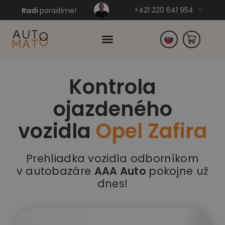
+421 220 641 954
Radi
poradíme!
Kontrola
Česko
ojazdeného
Nemecko
vozidla
Opel Zafira
Prehliadka vozidla odborníkom
v autobazáre
AAA Auto
pokojne už
dnes!