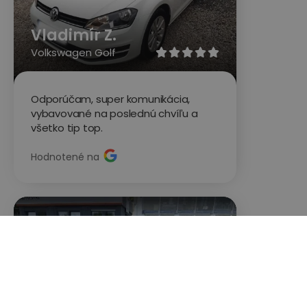
Vladimír Z.
Volkswagen Golf





Odporúčam, super komunikácia,
vybavované na poslednú chvíľu a
všetko tip top.
Hodnotené na