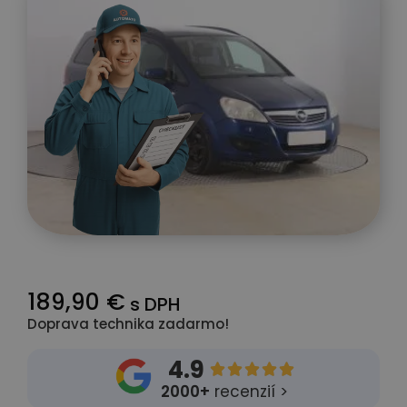
189,90 €
s DPH
Doprava technika zadarmo!
4.9





2000+
recenzií >