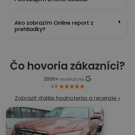
Ako zobrazím Online report z
prehliadky?
Čo hovoria zákazníci?
2000+
recenzií na
4.9





Zobraziť ďalšie hodnotenia a recenzie »