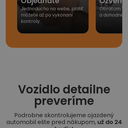
Objednáte
Ozveme
Jednoducho na webe, platiť
Obratom Vá
môžete až po vykonaní
a dohodneme 
kontroly
Vozidlo detailne
preveríme
Podrobne skontrolujeme ojazdený
automobil ešte pred nákupom,
už do 24