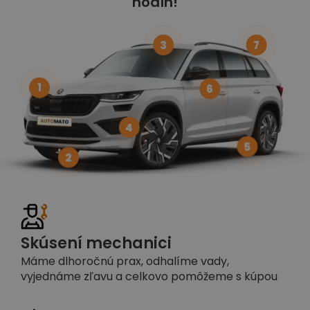
hodín!
3
7
1
6
4
5
2
Skúsení mechanici
Máme dlhoročnú prax, odhalíme vady,
vyjednáme zľavu a celkovo pomôžeme s kúpou