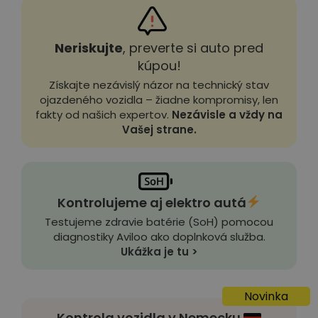
Neriskujte
, preverte si auto pred
kúpou!
Získajte nezávislý názor na technický stav
ojazdeného vozidla – žiadne kompromisy, len
fakty od našich expertov.
Nezávisle a vždy na
Vašej strane.
Kontrolujeme aj elektro autá
Testujeme zdravie batérie (SoH) pomocou
diagnostiky Aviloo ako doplnková služba.
Ukážka je tu >
Novinka
Kontrola vozidla v Nemecku