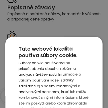
Popísané závady
Popísané a nafotené nálezy, komentár k vážnosti
a prípadnej cene opravy
Detailné foto aj video
Táto webová lokalita
Celé auto z exteriéru aj interiéru nafotíme
používa súbory cookie.
vrátane závad a poškodení
Súbory cookie používame na
prispôsobenie obsahu, reklám a
Zobraziť report
analýzu návštevnosti. Informácie o
vašom používaní našej stránky
zdieľame aj s našimi reklamnými a
analytickými partnermi, ktorí ich môžu
kombinovať s inými informáciami, ktoré
ste im poskytli alebo ktoré zhromaždili
Prečo sme najlepšia