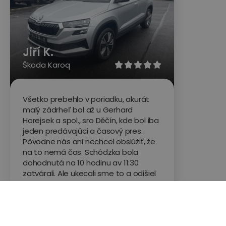
Jiří K.
Škoda Karoq





Všetko prebehlo v poriadku, akurát
malý zádrheľ bol až u Gerhard
Horejsek a spol., sro Děčín, kde bol iba
jeden predávajúci a časový pres.
Pôvodne nás ani nechcel obslúžiť, že
na to nemá čas. Schôdzka bola
dohodnutá na 10 hodinu av 11:30
zatvárali. Ale ukecali sme to a odišiel
som so zakúpeným autom.
Hodnotené na