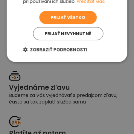
pri používaní ich služieb.
Prečítať viac
voľba
PRIJAŤ VŠETKO
PRIJAŤ NEVYHNUTNÉ
Garancia spokojnosti
Pokiaľ nebudete s našou prácou spokojní,
ZOBRAZIŤ PODROBNOSTI
napíšte nám a okamžite situáciu vyriešime
Vyjednáme zľavu
Budeme za Vás vyjednávať s predajcom zľavu,
často sa tak zaplatí služba sama
Platíte až potom