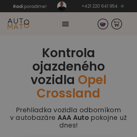
+421 220 641 954
Radi
poradíme!
Kontrola
Česko
ojazdeného
Nemecko
vozidla
Opel
Crossland
Prehliadka vozidla odborníkom
v autobazáre
AAA Auto
pokojne už
dnes!