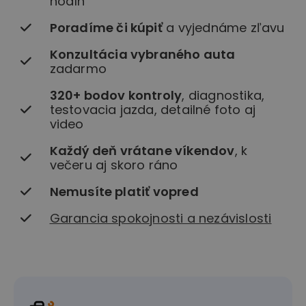
hodín
Poradíme či kúpiť
a vyjednáme zľavu
Konzultácia vybraného auta
zadarmo
320+ bodov kontroly
, diagnostika,
testovacia jazda, detailné foto aj
video
Každý deň vrátane víkendov
, k
večeru aj skoro ráno
Nemusíte platiť vopred
Garancia spokojnosti a nezávislosti