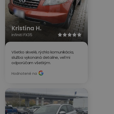
Kristína H.
Infiniti FX35





Všetko skvelé, rýchla komunikácia,
služba vykonaná detailne, veľmi
odporúčam všetkým.
Hodnotené na