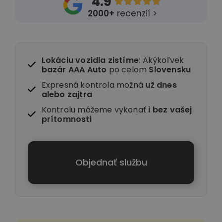
4.9





2000+
recenzií >
Lokáciu vozidla zistíme
: Akýkoľvek
bazár AAA Auto
po celom
Slovensku
Expresná kontrola možná
už dnes
alebo zajtra
Kontrolu môžeme vykonať
i
bez vašej
prítomnosti
Objednať službu