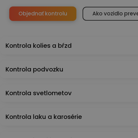
Objednať kontrolu
Ako vozidlo prev
Kontrola kolies a bŕzd
Kontrola podvozku
Kontrola svetlometov
Kontrola laku a karosérie