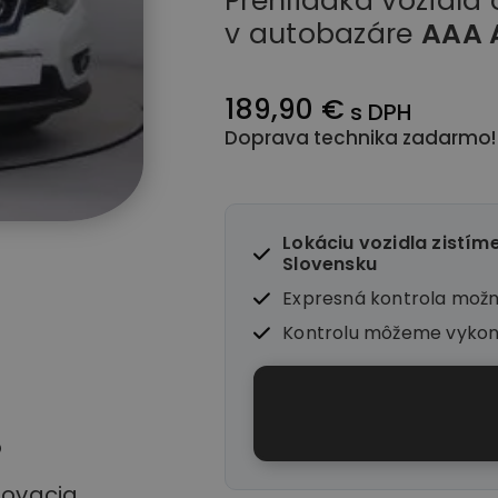
Prehliadka vozidla
v autobazáre
AAA 
189,90 €
s DPH
Doprava technika zadarmo!
Lokáciu vozidla zistím
Slovensku
Expresná kontrola mož
Kontrolu môžeme vyko
o
stovacia