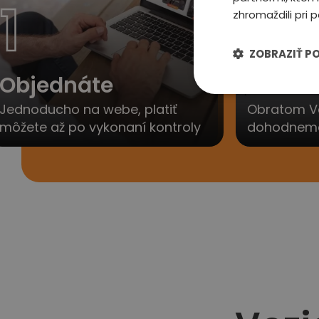
1
2
zhromaždili pri p
ZOBRAZIŤ P
Objednáte
Ozvem
Jednoducho na webe, platiť
Obratom V
môžete až po vykonaní kontroly
dohodneme 