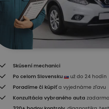
Skúsení mechanici
Po celom Slovensku
už do 24 hodín
Poradíme či kúpiť
a vyjednáme zľavu
Konzultácia vybraného auta
zadarm
320+ bodov kontroly
, diagnostika, te