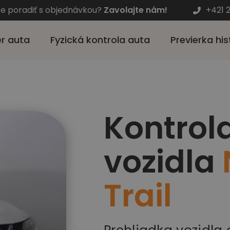
te poradiť s objednávkou?
Zavolajte nám!
+421 
r auta
Fyzická kontrola auta
Previerka his
Kontrol
vozidla
Trail