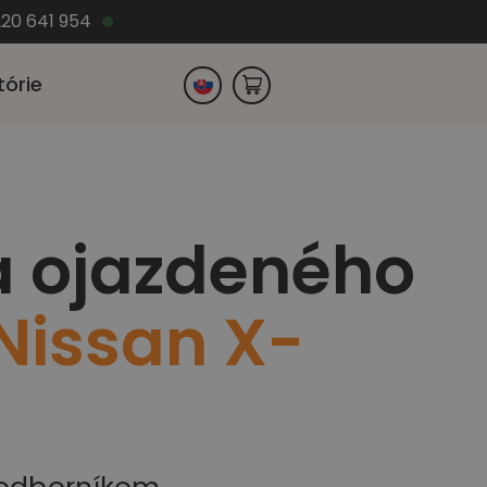
220 641 954
tórie
Česko
a ojazdeného
Nemecko
Nissan X-