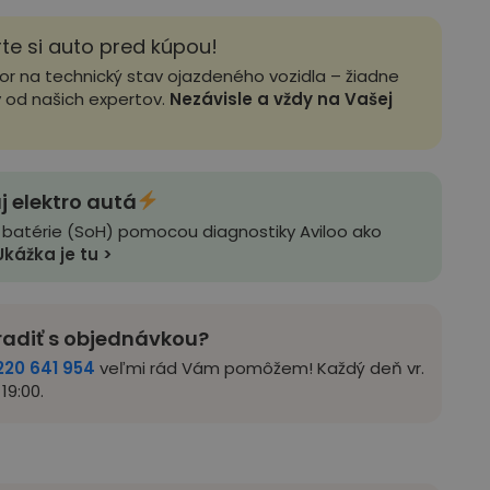
rte si auto pred kúpou!
zor na technický stav ojazdeného vozidla – žiadne
y od našich expertov.
Nezávisle a vždy na Vašej
j elektro autá
 batérie (SoH) pomocou diagnostiky Aviloo ako
Ukážka je tu >
radiť s objednávkou?
220 641 954
veľmi rád Vám pomôžem! Každý deň vr.
19:00.