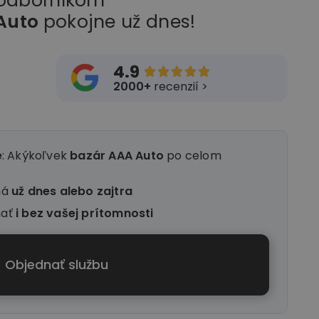
 odborníkom
Auto
pokojne už dnes!
4.9





2000+
recenzií >
e
: Akýkoľvek
bazár AAA Auto
po celom
ná
už dnes alebo zajtra
nať
i
bez vašej prítomnosti
Objednať službu