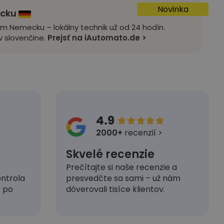
Novinka
ecku
om Nemecku – lokálny technik už od 24 hodín.
 slovenčine.
Prejsť na iAutomato.de >
4.9





2000+
recenzií >
Skvelé recenzie
Prečítajte si naše recenzie a
presvedčte sa sami – už nám
ntrola
dôverovali tisíce klientov.
k po