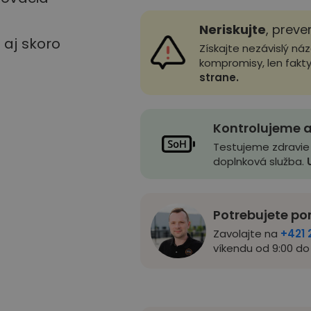
Neriskujte
, preve
u aj skoro
Získajte nezávislý ná
kompromisy, len fakt
strane.
Kontrolujeme a
Testujeme zdravie
doplnková služba.
Potrebujete po
Zavolajte na
+421 
víkendu od 9:00 do 