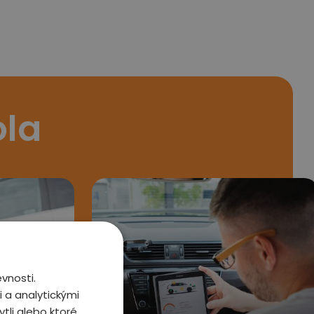
ola
vnosti.
 a analytickými
tli alebo ktoré