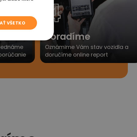
4
JAŤ VŠETKO
to
Poradíme
yjednáme
Oznámime Vám stav vozidla a
porúčanie
doručíme online report