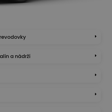
prevodovky
alín a nádrží