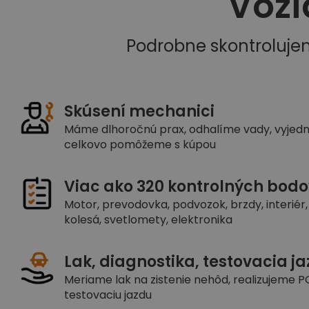
Vozi
Podrobne skontroluje
Skúsení mechanici
Máme dlhoročnú prax, odhalíme vady, vyjed
celkovo pomôžeme s kúpou
Viac ako 320 kontrolných bodo
Motor, prevodovka, podvozok, brzdy, interiér, 
kolesá, svetlomety, elektronika
Lak, diagnostika, testovacia j
Meriame lak na zistenie nehôd, realizujeme PC
testovaciu jazdu