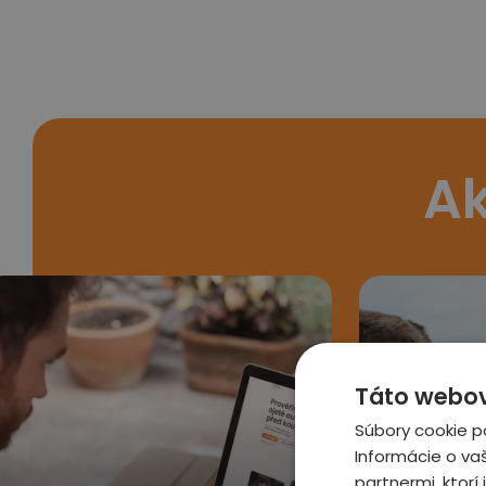
Ak
Táto webová
Súbory cookie p
Informácie o va
partnermi, ktorí