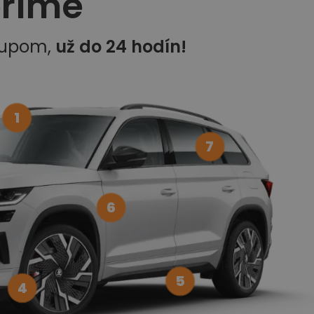
eríme
kupom,
už do 24 hodín!
1
7
6
5
4