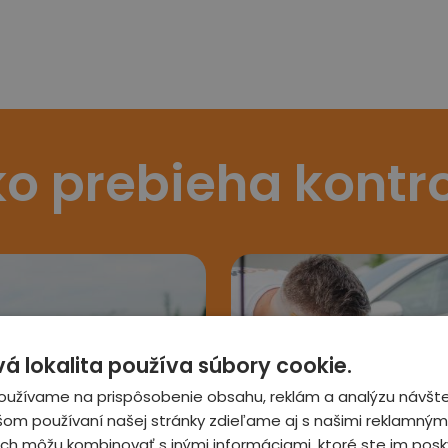
o prebieha kontr
 lokalita používa súbory cookie.
oužívame na prispôsobenie obsahu, reklám a analýzu návšte
šom používaní našej stránky zdieľame aj s našimi reklamnými
 ich môžu kombinovať s inými informáciami, ktoré ste im posky