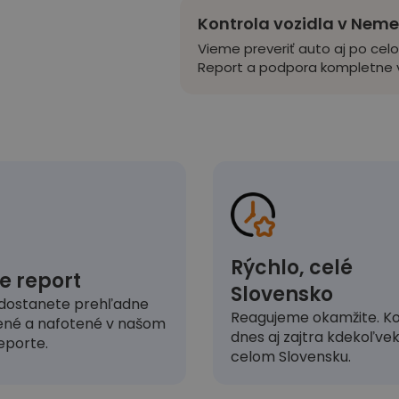
Kontrola vozidla v Nem
Vieme preveriť auto aj po cel
Report a podpora kompletne v
Rýchlo, celé
e report
Slovensko
dostanete prehľadne
Reagujeme okamžite. Ko
ené a nafotené v našom
dnes aj zajtra kdekoľve
eporte.
celom Slovensku.