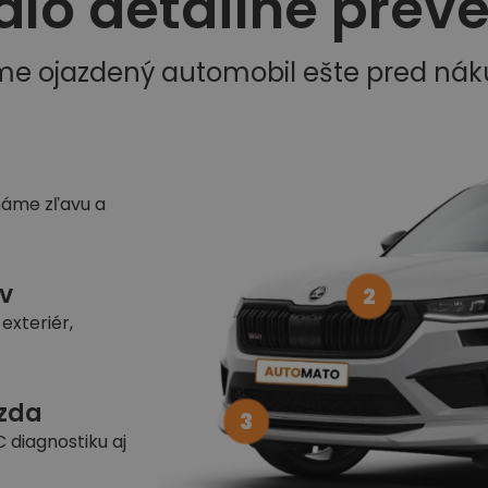
dlo detailne prev
me ojazdený automobil ešte pred ná
náme zľavu a
v
2
exteriér,
azda
3
 diagnostiku aj