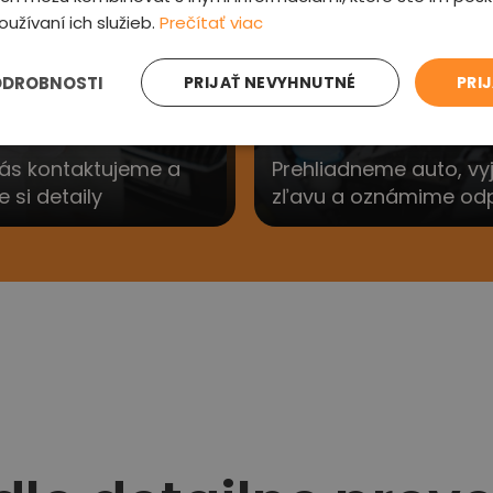
3
oužívaní ich služieb.
Prečítať viac
ODROBNOSTI
PRIJAŤ NEVYHNUTNÉ
PRI
e sa Vám
Preveríme au
ás kontaktujeme a
Prehliadneme auto, v
si detaily
zľavu a oznámime od