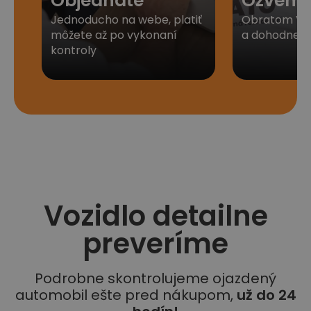
Objednáte
Ozveme
Jednoducho na webe, platiť
Obratom Vá
môžete až po vykonaní
a dohodneme 
kontroly
Vozidlo detailne
preveríme
Podrobne skontrolujeme ojazdený
automobil ešte pred nákupom,
už do 24