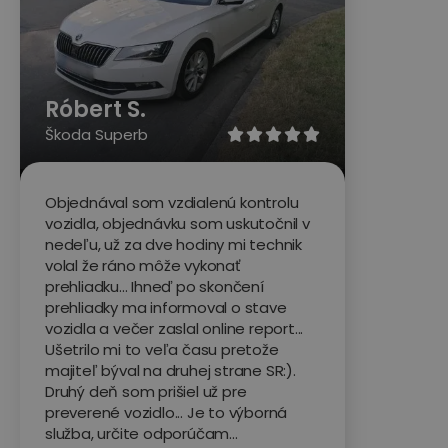
Róbert S.
Škoda Superb





Objednával som vzdialenú kontrolu
vozidla, objednávku som uskutočnil v
nedeľu, už za dve hodiny mi technik
volal že ráno môže vykonať
prehliadku... Ihneď po skončení
prehliadky ma informoval o stave
vozidla a večer zaslal online report...
Ušetrilo mi to veľa času pretože
majiteľ býval na druhej strane SR:).
Druhý deň som prišiel už pre
preverené vozidlo... Je to výborná
služba, určite odporúčam...