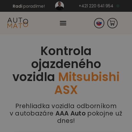
+421 220 641 954
Radi
poradíme!
Kontrola
Česko
ojazdeného
Nemecko
vozidla
Mitsubishi
ASX
Prehliadka vozidla odborníkom
v autobazáre
AAA Auto
pokojne už
dnes!