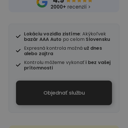
4.9





2000+
recenzií >
Lokáciu vozidla zistíme
: Akýkoľvek
bazár AAA Auto
po celom
Slovensku
Expresná kontrola možná
už dnes
alebo zajtra
Kontrolu môžeme vykonať
i
bez vašej
prítomnosti
Objednať službu