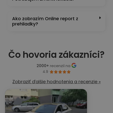
Ako zobrazím Online report z
prehliadky?
Čo hovoria zákazníci?
2000+
recenzií na
4.9





Zobraziť ďalšie hodnotenia a recenzie »