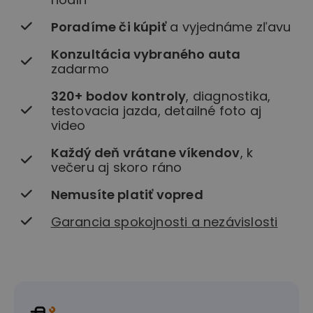
Poradíme či kúpiť
a vyjednáme zľavu
Konzultácia vybraného auta
zadarmo
320+ bodov kontroly
, diagnostika,
testovacia jazda, detailné foto aj
video
Každý deň vrátane víkendov
, k
večeru aj skoro ráno
Nemusíte platiť vopred
Garancia spokojnosti a nezávislosti