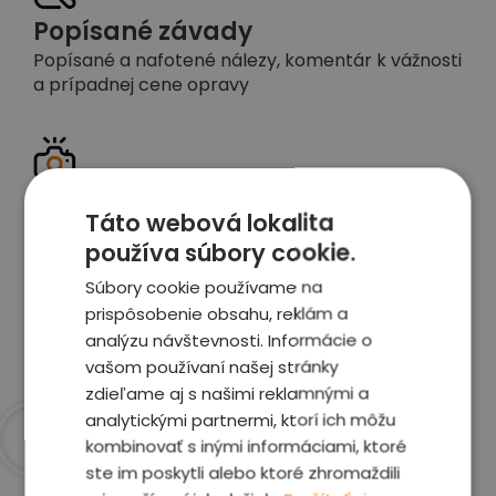
Popísané závady
Popísané a nafotené nálezy, komentár k vážnosti
a prípadnej cene opravy
Detailné foto aj video
Táto webová lokalita
Celé auto z exteriéru aj interiéru nafotíme
používa súbory cookie.
vrátane závad a poškodení
Súbory cookie používame na
prispôsobenie obsahu, reklám a
Zobraziť report
analýzu návštevnosti. Informácie o
vašom používaní našej stránky
zdieľame aj s našimi reklamnými a
analytickými partnermi, ktorí ich môžu
kombinovať s inými informáciami, ktoré
Prečo sme najlepšia
ste im poskytli alebo ktoré zhromaždili