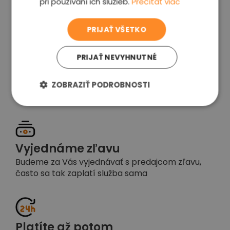
pri používaní ich služieb.
Prečítať viac
voľba
PRIJAŤ VŠETKO
PRIJAŤ NEVYHNUTNÉ
Garancia spokojnosti
Pokiaľ nebudete s našou prácou spokojní,
ZOBRAZIŤ PODROBNOSTI
napíšte nám a okamžite situáciu vyriešime
Vyjednáme zľavu
Budeme za Vás vyjednávať s predajcom zľavu,
často sa tak zaplatí služba sama
Platíte až potom