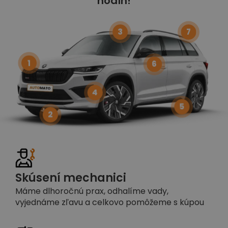
hodín!
3
7
1
6
4
5
2
Skúsení mechanici
Máme dlhoročnú prax, odhalíme vady,
vyjednáme zľavu a celkovo pomôžeme s kúpou