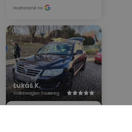
Hodnotené na
Lukáš K.
Volkswagen Touareg





Odporúčam. Skontrolované komplet
celé auto ako lak, motor, prevodovka,
podvozok, následne zaslaný report ak
tomu rada či auto kúpiť alebo nie.