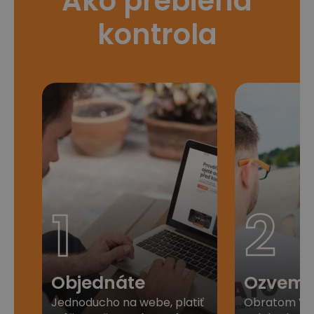
Ako prebieha
kontrola
1
2
Objednáte
Ozveme
Jednoducho na webe, platiť
Obratom Vá