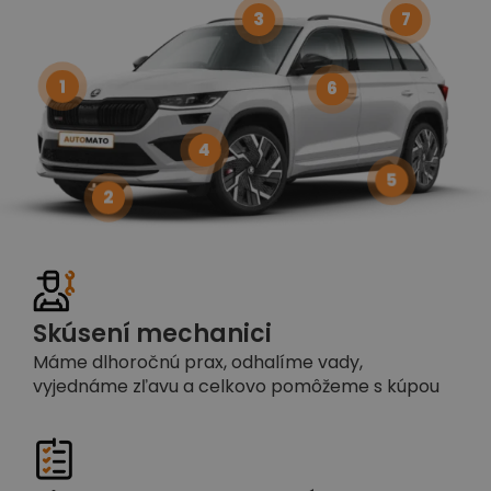
3
7
1
6
4
5
2
Skúsení mechanici
Máme dlhoročnú prax, odhalíme vady,
vyjednáme zľavu a celkovo pomôžeme s kúpou