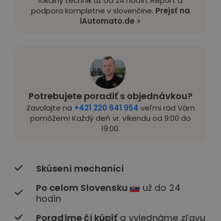
lokálny technik už od 24 hodín. Report a
podpora kompletne v slovenčine.
Prejsť na
iAutomato.de >
Potrebujete poradiť s objednávkou?
Zavolajte na
+421 220 641 954
veľmi rád Vám
pomôžem! Každý deň vr. víkendu od 9:00 do
19:00.
Skúsení mechanici
Po celom Slovensku
už do 24
hodín
Poradíme či kúpiť
a vyjednáme zľavu