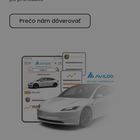
Prečo nám dôverovať