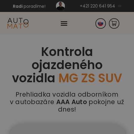
+421 220 641 954
Radi
poradíme!
Kontrola
Česko
ojazdeného
Nemecko
vozidla
MG ZS SUV
Prehliadka vozidla odborníkom
v autobazáre
AAA Auto
pokojne už
dnes!