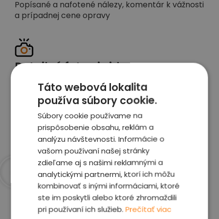
Popísané a nafotené nálezy, komentár k vážnosti
a prípadnej cene opravy
Detailné foto aj video
Celé auto z exteriéru aj interiéru nafotíme
Táto webová lokalita
vrátane závad a poškodení
používa súbory cookie.
Súbory cookie používame na
Zobraziť report
prispôsobenie obsahu, reklám a
analýzu návštevnosti. Informácie o
vašom používaní našej stránky
zdieľame aj s našimi reklamnými a
analytickými partnermi, ktorí ich môžu
kombinovať s inými informáciami, ktoré
Prečo sme najlepšia
ste im poskytli alebo ktoré zhromaždili
voľba
pri používaní ich služieb.
Prečítať viac