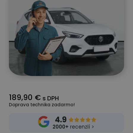
189,90 €
s DPH
Doprava technika zadarmo!
4.9





2000+
recenzií >