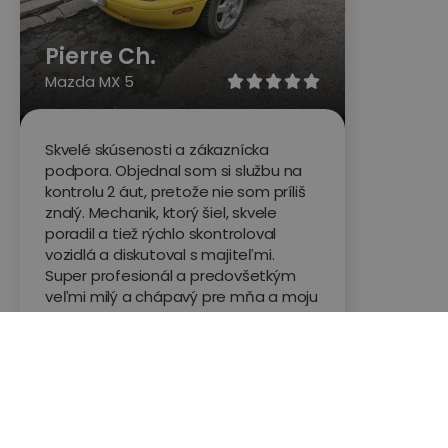
Pierre Ch.
Mazda MX 5





Skvelé skúsenosti a zákaznícka
podpora. Objednal som si službu na
kontrolu 2 áut, pretože nie som príliš
znalý. Mechanik, ktorý šiel, skvele
poradil a tiež rýchlo skontroloval
vozidlá a diskutoval s majiteľmi.
Super profesionál a predovšetkým
veľmi milý a chápavý pre mňa a moju
priateľku pri výbere toho správneho
vozidla. Vďaka!
Hodnotené na