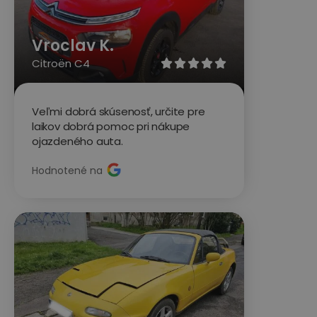
Vroclav K.
Citroën C4





Veľmi dobrá skúsenosť, určite pre
laikov dobrá pomoc pri nákupe
ojazdeného auta.
Hodnotené na