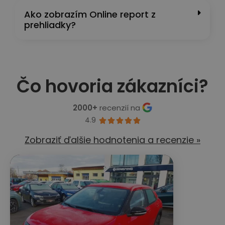
Ako zobrazím Online report z
prehliadky?
Čo hovoria zákazníci?
2000+
recenzií na
4.9





Zobraziť ďalšie hodnotenia a recenzie »