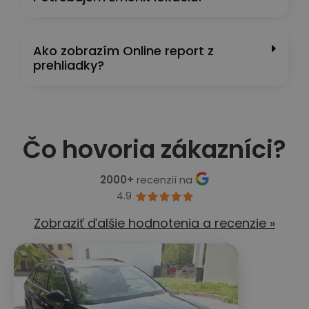
Ako zobrazím Online report z
prehliadky?
Čo hovoria zákazníci?
2000+
recenzií na
4.9





Zobraziť ďalšie hodnotenia a recenzie »