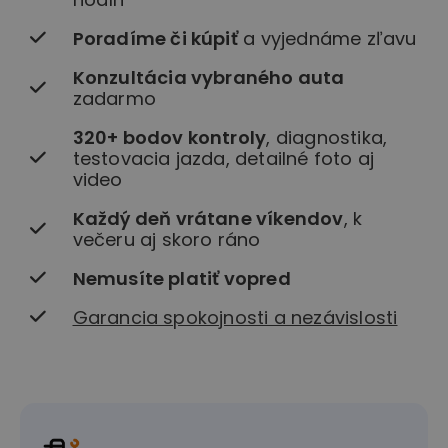
Poradíme či kúpiť
a vyjednáme zľavu
Konzultácia vybraného auta
zadarmo
320+ bodov kontroly
, diagnostika,
testovacia jazda, detailné foto aj
video
Každý deň vrátane víkendov
, k
večeru aj skoro ráno
Nemusíte platiť vopred
Garancia spokojnosti a nezávislosti