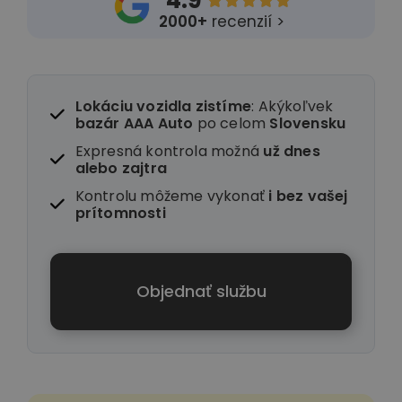
4.9





2000+
recenzií >
Lokáciu vozidla zistíme
: Akýkoľvek
bazár AAA Auto
po celom
Slovensku
Expresná kontrola možná
už dnes
alebo zajtra
Kontrolu môžeme vykonať
i
bez vašej
prítomnosti
Objednať službu