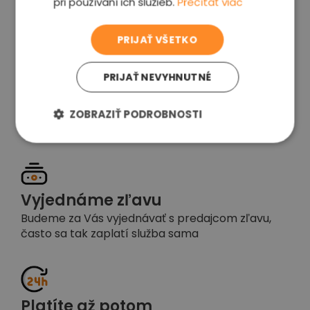
pri používaní ich služieb.
Prečítať viac
voľba
PRIJAŤ VŠETKO
PRIJAŤ NEVYHNUTNÉ
Garancia spokojnosti
Pokiaľ nebudete s našou prácou spokojní,
ZOBRAZIŤ PODROBNOSTI
napíšte nám a okamžite situáciu vyriešime
Vyjednáme zľavu
Budeme za Vás vyjednávať s predajcom zľavu,
často sa tak zaplatí služba sama
Platíte až potom