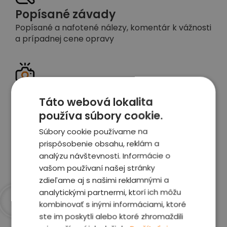
Popísané závady
Popísané a nafotené nálezy, komentár k vážnosti
a prípadnej cene opravy
Detailné foto aj video
Táto webová lokalita
Celé auto z exteriéru aj interiéru nafotíme
používa súbory cookie.
vrátane závad a poškodení
Súbory cookie používame na
prispôsobenie obsahu, reklám a
Zobraziť report
analýzu návštevnosti. Informácie o
vašom používaní našej stránky
zdieľame aj s našimi reklamnými a
analytickými partnermi, ktorí ich môžu
kombinovať s inými informáciami, ktoré
Prečo sme najlepšia
ste im poskytli alebo ktoré zhromaždili