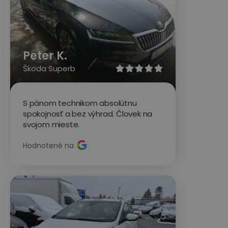
Peter K.
Škoda Superb





S pánom technikom absolútnu
spokojnosť a bez výhrad. Človek na
svojom mieste.
Hodnotené na