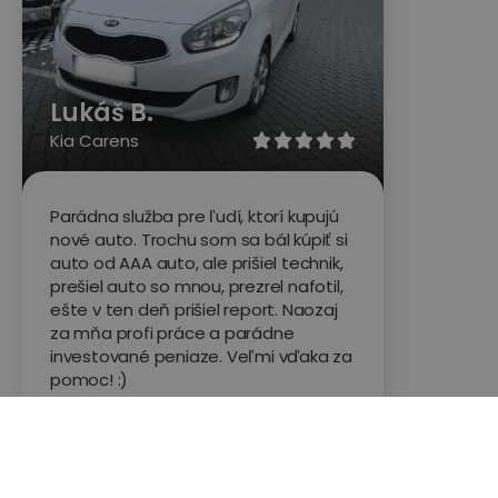
Lukáš B.
Kia Carens





Parádna služba pre ľudí, ktorí kupujú
nové auto. Trochu som sa bál kúpiť si
auto od AAA auto, ale prišiel technik,
prešiel auto so mnou, prezrel nafotil,
ešte v ten deň prišiel report. Naozaj
za mňa profi práce a parádne
investované peniaze. Veľmi vďaka za
pomoc! :)
Hodnotené na