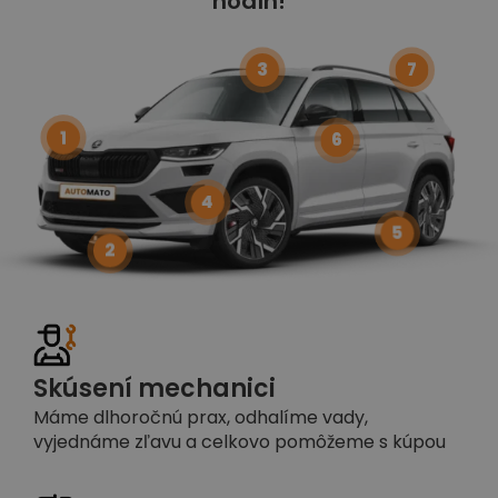
hodín!
3
7
1
6
4
5
2
Skúsení mechanici
Máme dlhoročnú prax, odhalíme vady,
vyjednáme zľavu a celkovo pomôžeme s kúpou