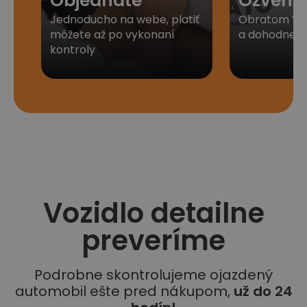
Objednáte
Ozveme
Jednoducho na webe, platiť
Obratom Vá
môžete až po vykonaní
a dohodneme 
kontroly
Vozidlo detailne
preveríme
Podrobne skontrolujeme ojazdený
automobil ešte pred nákupom,
už do 24