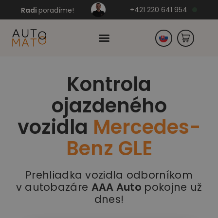
+421 220 641 954
Radi
poradíme!
Kontrola
Česko
ojazdeného
Nemecko
vozidla
Mercedes-
Benz GLE
Prehliadka vozidla odborníkom
v autobazáre
AAA Auto
pokojne už
dnes!