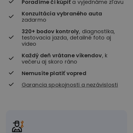
Poradíme či kúpiť
a vyjednáme zľavu
Konzultácia vybraného auta
zadarmo
320+ bodov kontroly
, diagnostika,
testovacia jazda, detailné foto aj
video
Každý deň vrátane víkendov
, k
večeru aj skoro ráno
Nemusíte platiť vopred
Garancia spokojnosti a nezávislosti