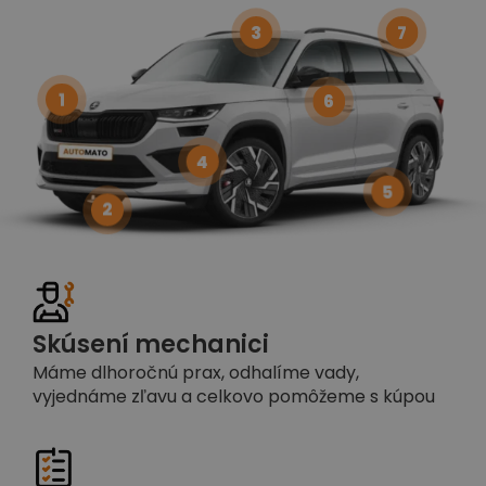
3
7
1
6
4
5
2
Skúsení mechanici
Máme dlhoročnú prax, odhalíme vady,
vyjednáme zľavu a celkovo pomôžeme s kúpou