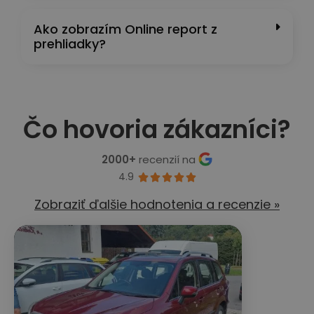
Ako zobrazím Online report z
prehliadky?
Čo hovoria zákazníci?
2000+
recenzií na
4.9





Zobraziť ďalšie hodnotenia a recenzie »