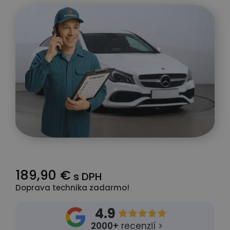
189,90 €
s DPH
Doprava technika zadarmo!
4.9





2000+
recenzií >