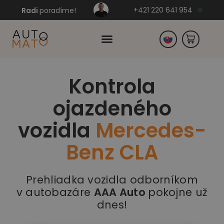
+421 220 641 954
Radi
poradíme!
Kontrola
Česko
ojazdeného
Nemecko
vozidla
Mercedes-
Benz CLA
Prehliadka vozidla odborníkom
v autobazáre
AAA Auto
pokojne už
dnes!