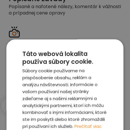
Popísané a nafotené nálezy, komentár k vážnosti
a prípadnej cene opravy
Detailné foto aj video
Celé auto z exteriéru aj interiéru nafotíme
Táto webová lokalita
vrátane závad a poškodení
používa súbory cookie.
Súbory cookie používame na
Zobraziť report
prispôsobenie obsahu, reklám a
analýzu návštevnosti. Informácie o
vašom používaní našej stránky
zdieľame aj s našimi reklamnými a
analytickými partnermi, ktorí ich môžu
kombinovať s inými informáciami, ktoré
Prečo sme najlepšia
ste im poskytli alebo ktoré zhromaždili
voľba
pri používaní ich služieb.
Prečítať viac