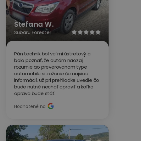
Štefana W.
Subaru Forester





Pán technik bol veľmi ústretový a
bolo poznať, že autám naozaj
rozumie ao preverovanom type
automobilu si zoženie čo najviac
informácií. Už pri prehliadke uvedie čo
bude nutné nechať opraviť a koľko
oprava bude stáť.
Hodnotené na