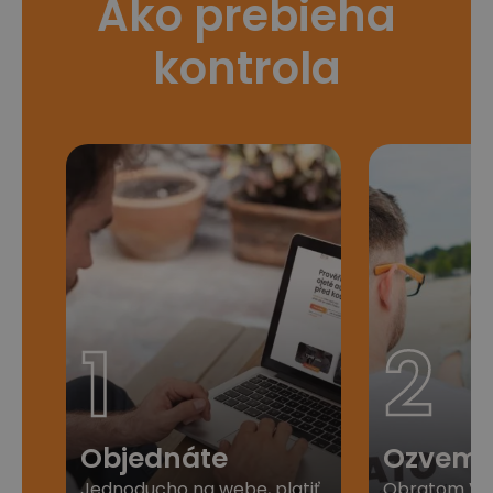
Ako prebieha
kontrola
1
2
Objednáte
Ozveme
Jednoducho na webe, platiť
Obratom Vá