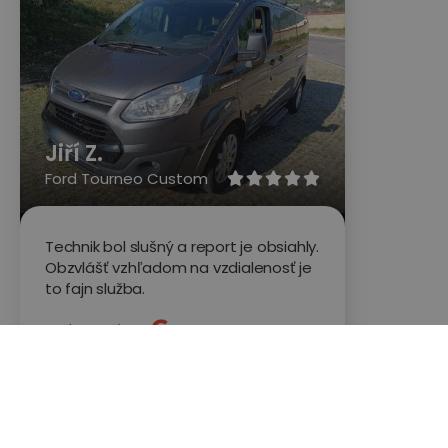
Jiří Z.
Ford Tourneo Custom





Technik bol slušný a report je obsiahly.
Obzvlášť vzhľadom na vzdialenosť je
to fajn služba.
Hodnotené na