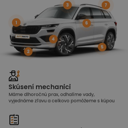
3
7
1
6
4
5
2
Skúsení mechanici
Máme dlhoročnú prax, odhalíme vady,
vyjednáme zľavu a celkovo pomôžeme s kúpou