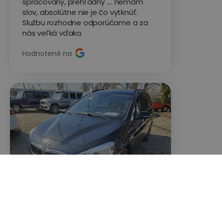
spracovaný, prehľadný .... nemám
slov, absolútne nie je čo vytknúť.
Službu rozhodne odporúčame a za
nás veľká vďaka.
Hodnotené na
Pavol J.
BMW 220D




