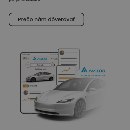
Prečo nám dôverovať