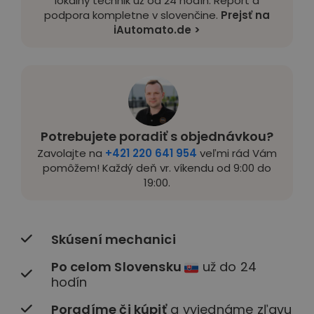
lokálny technik už od 24 hodín. Report a
podpora kompletne v slovenčine.
Prejsť na
iAutomato.de >
Potrebujete poradiť s objednávkou?
Zavolajte na
+421 220 641 954
veľmi rád Vám
pomôžem! Každý deň vr. víkendu od 9:00 do
19:00.
Skúsení mechanici
Po celom Slovensku
už do 24
hodín
Poradíme či kúpiť
a vyjednáme zľavu