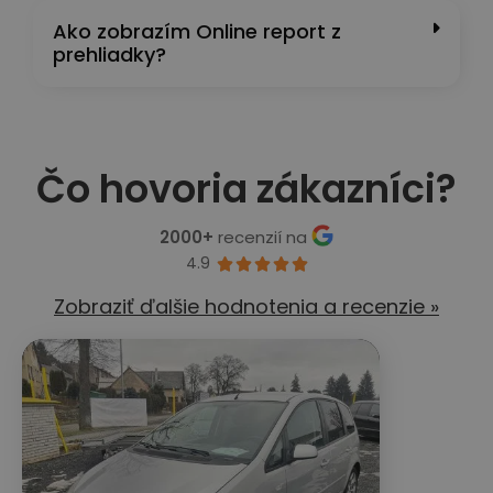
Ako zobrazím Online report z
prehliadky?
Čo hovoria zákazníci?
2000+
recenzií na
4.9





Zobraziť ďalšie hodnotenia a recenzie »