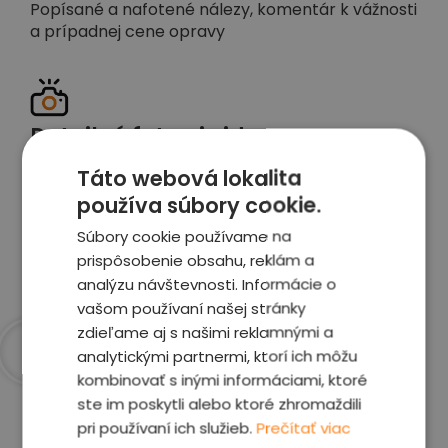
Popísané a nafotené nálezy, komentár k vážnosti
a prípadnej cene opravy
Detailné foto aj video
Celé auto z exteriéru aj interiéru nafotíme
Táto webová lokalita
vrátane závad a poškodení
používa súbory cookie.
Súbory cookie používame na
Zobraziť report
prispôsobenie obsahu, reklám a
analýzu návštevnosti. Informácie o
vašom používaní našej stránky
zdieľame aj s našimi reklamnými a
analytickými partnermi, ktorí ich môžu
kombinovať s inými informáciami, ktoré
Prečo sme najlepšia
ste im poskytli alebo ktoré zhromaždili
voľba
pri používaní ich služieb.
Prečítať viac