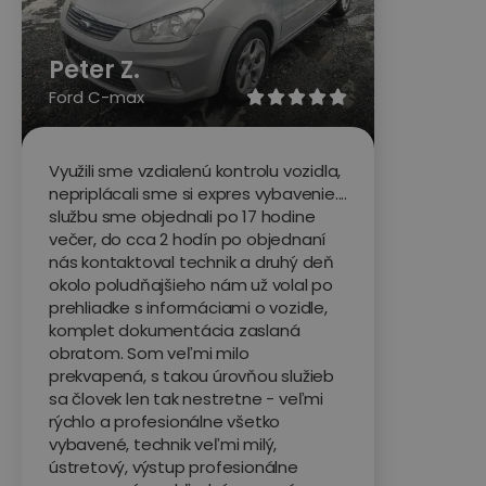
Peter Z.
Ford C-max





Využili sme vzdialenú kontrolu vozidla,
nepriplácali sme si expres vybavenie....
službu sme objednali po 17 hodine
večer, do cca 2 hodín po objednaní
nás kontaktoval technik a druhý deň
okolo poludňajšieho nám už volal po
prehliadke s informáciami o vozidle,
komplet dokumentácia zaslaná
obratom. Som veľmi milo
prekvapená, s takou úrovňou služieb
sa človek len tak nestretne - veľmi
rýchlo a profesionálne všetko
vybavené, technik veľmi milý,
ústretový, výstup profesionálne