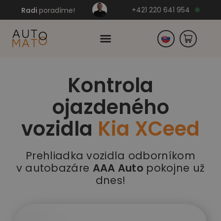
+421 220 641 954
Radi
poradíme!
Kontrola
Česko
ojazdeného
Nemecko
vozidla
Kia XCeed
Prehliadka vozidla odborníkom
v autobazáre
AAA Auto
pokojne už
dnes!