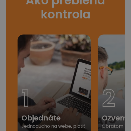
Ako prebieha
kontrola
1
2
Objednáte
Ozveme
Jednoducho na webe, platiť
Obratom Vá