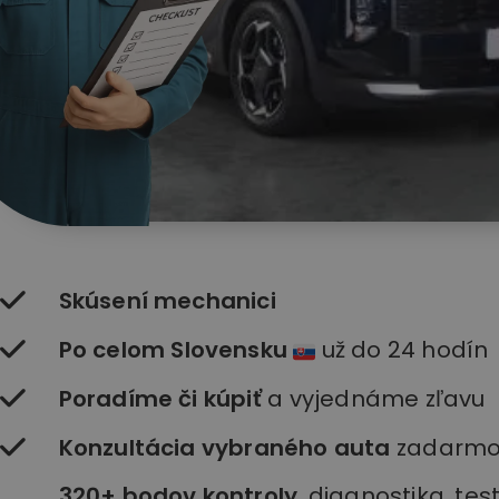
Skúsení mechanici
Po celom Slovensku
už do 24 hodín
Poradíme či kúpiť
a vyjednáme zľavu
Konzultácia vybraného auta
zadarm
320+ bodov kontroly
, diagnostika, te