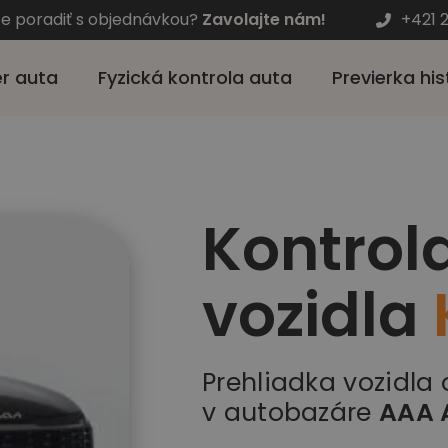
te poradiť s objednávkou?
Zavolajte nám!
+421 
r auta
Fyzická kontrola auta
Previerka his
Kontrol
vozidla
Prehliadka vozidla
v autobazáre
AAA 