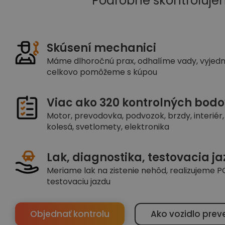
Podrobne skontroluje
Skúsení mechanici
Máme dlhoročnú prax, odhalíme vady, vyjed
celkovo pomôžeme s kúpou
Viac ako 320 kontrolných bodo
Motor, prevodovka, podvozok, brzdy, interiér, 
kolesá, svetlomety, elektronika
Lak, diagnostika, testovacia j
Meriame lak na zistenie nehôd, realizujeme PC
testovaciu jazdu
Objednať kontrolu
Ako vozidlo prev