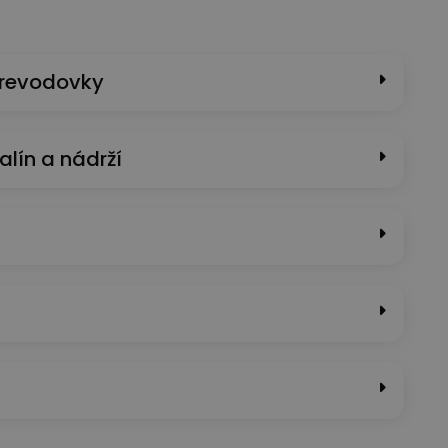
prevodovky
alín a nádrží