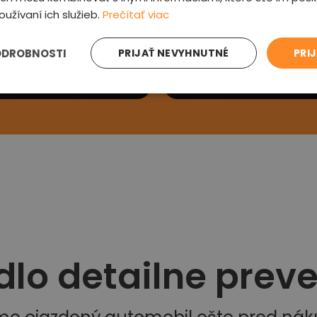
oužívaní ich služieb.
Prečítať viac
e sa Vám
Preveríme au
ODROBNOSTI
PRIJAŤ NEVYHNUTNÉ
PRI
ás kontaktujeme a
Prehliadneme auto, v
si detaily
zľavu a oznámime od
dlo detailne prev