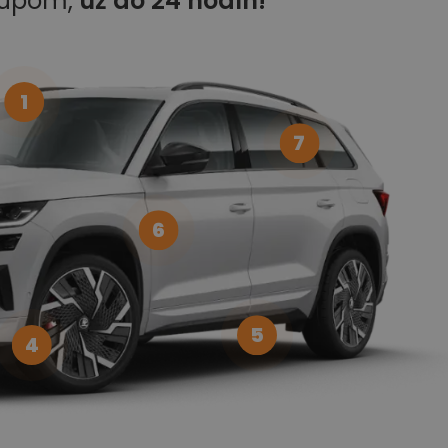
kupom,
už do 24 hodín!
1
7
6
5
4