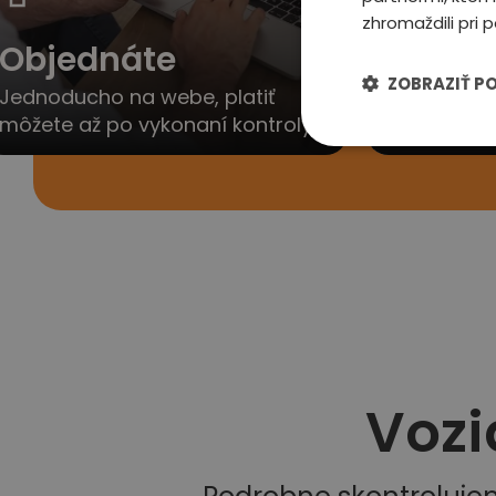
zhromaždili pri p
Objednáte
Ozvem
ZOBRAZIŤ P
Jednoducho na webe, platiť
Obratom V
môžete až po vykonaní kontroly
dohodneme 
Vozi