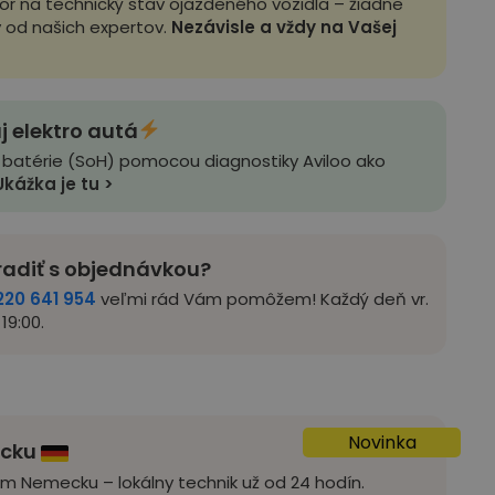
zor na technický stav ojazdeného vozidla – žiadne
y od našich expertov.
Nezávisle a vždy na Vašej
j elektro autá
 batérie (SoH) pomocou diagnostiky Aviloo ako
Ukážka je tu >
radiť s objednávkou?
220 641 954
veľmi rád Vám pomôžem! Každý deň vr.
19:00.
Novinka
ecku
om Nemecku – lokálny technik už od 24 hodín.