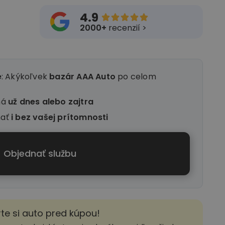
4.9





2000+
recenzií >
e
: Akýkoľvek
bazár AAA Auto
po celom
ná
už dnes alebo zajtra
nať
i
bez vašej prítomnosti
Objednať službu
rte si auto pred kúpou!