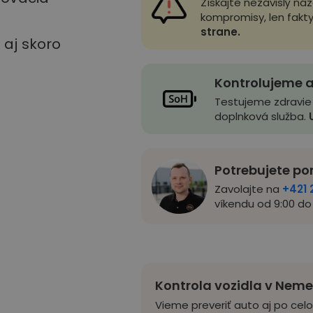
Získajte nezávislý ná
kompromisy, len fakt
strane.
u aj skoro
Kontrolujeme a
Testujeme zdravie
doplnková služba.
Potrebujete po
Zavolajte na
+421 
víkendu od 9:00 do 
Kontrola vozidla v Nem
Vieme preveriť auto aj po cel