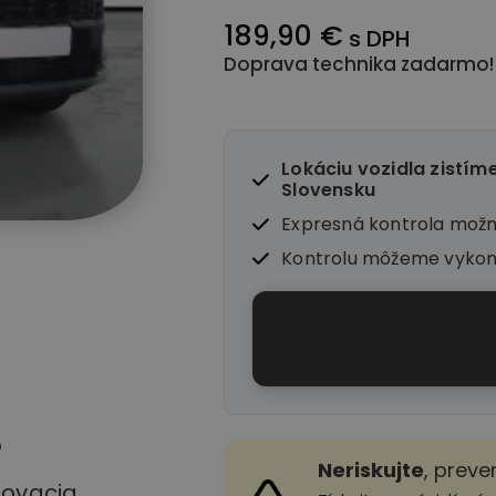
189,90 €
s DPH
Doprava technika zadarmo!
Lokáciu vozidla zistím
Slovensku
Expresná kontrola mož
Kontrolu môžeme vyko
o
Neriskujte
, preve
stovacia