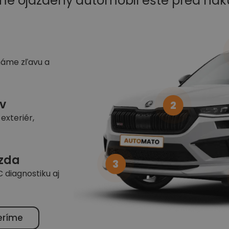
me ojazdený automobil ešte pred ná
náme zľavu a
v
2
exteriér,
azda
3
 diagnostiku aj
eríme