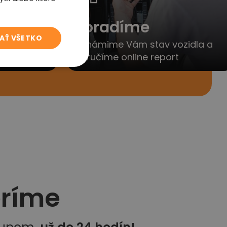
to
Poradíme
JAŤ VŠETKO
yjednáme
Oznámime Vám stav vozidla a
porúčanie
doručíme online report
eríme