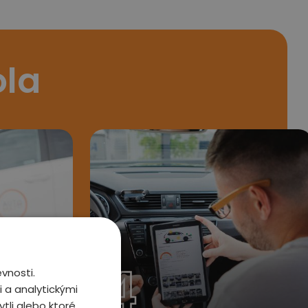
ola
4
vnosti.
 a analytickými
tli alebo ktoré