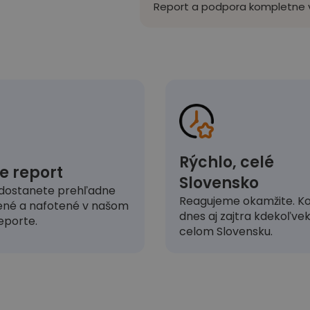
Report a podpora kompletne v
Rýchlo, celé
e report
Slovensko
dostanete prehľadne
Reagujeme okamžite. Ko
ené a nafotené v našom
dnes aj zajtra kdekoľve
eporte.
celom Slovensku.