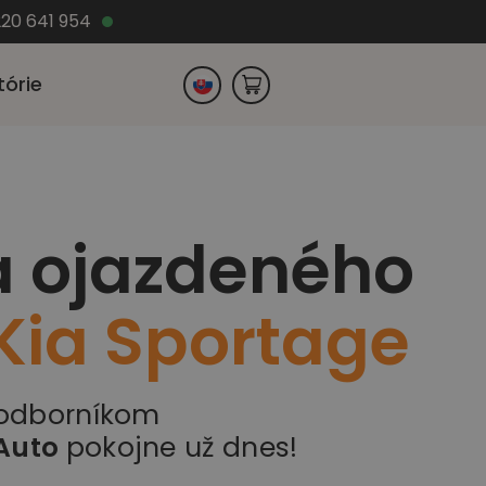
220 641 954
tórie
Česko
a ojazdeného
Nemecko
Kia Sportage
 odborníkom
Auto
pokojne už dnes!