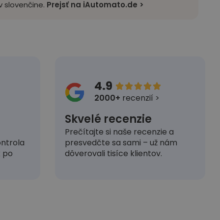
 slovenčine.
Prejsť na iAutomato.de >
4.9





2000+
recenzií >
Skvelé recenzie
Prečítajte si naše recenzie a
presvedčte sa sami – už nám
ntrola
dôverovali tisíce klientov.
k po