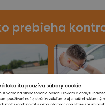
o prebieha kontr
 lokalita používa súbory cookie.
3
oužívame na prispôsobenie obsahu, reklám a analýzu návšte
šom používaní našej stránky zdieľame aj s našimi reklamnými
 ich môžu kombinovať s inými informáciami, ktoré ste im posky