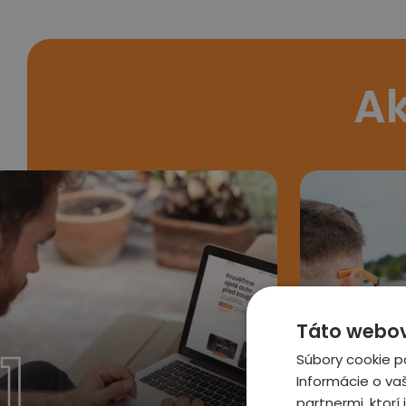
Ak
Táto webová
1
2
Súbory cookie p
Informácie o va
partnermi, ktorí