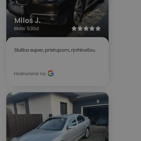
Miloš J.
BMW 530d





Služba super, prístupom, rýchlosťou.
Hodnotené na