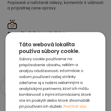
Popísané a nafotené nálezy, komentár k vážnosti
a prípadnej cene opravy
Detailné foto aj video
Celé auto z exteriéru aj interiéru nafotíme
Táto webová lokalita
vrátane závad a poškodení
používa súbory cookie.
Súbory cookie používame na
Zobraziť report
prispôsobenie obsahu, reklám a
analýzu návštevnosti. Informácie o
vašom používaní našej stránky
zdieľame aj s našimi reklamnými a
analytickými partnermi, ktorí ich môžu
kombinovať s inými informáciami, ktoré
Prečo sme najlepšia
ste im poskytli alebo ktoré zhromaždili
voľba
pri používaní ich služieb.
Prečítať viac