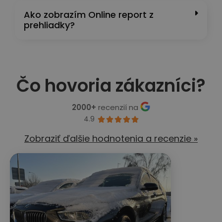
Ako zobrazím Online report z
prehliadky?
Čo hovoria zákazníci?
2000+
recenzií na
4.9





Zobraziť ďalšie hodnotenia a recenzie »