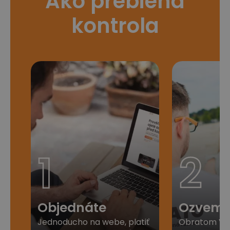
Ako prebieha
kontrola
1
2
Objednáte
Ozveme
Jednoducho na webe, platiť
Obratom Vá