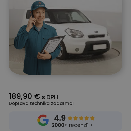
189,90 €
s DPH
Doprava technika zadarmo!
4.9





2000+
recenzií >