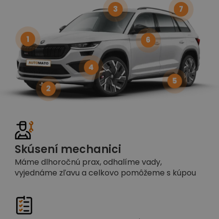
3
7
1
6
4
5
2
Skúsení mechanici
Máme dlhoročnú prax, odhalíme vady,
vyjednáme zľavu a celkovo pomôžeme s kúpou