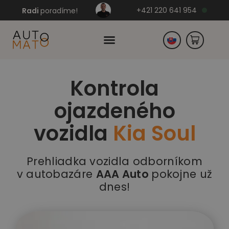
+421 220 641 954
Radi
poradíme!
Kontrola
Česko
ojazdeného
Nemecko
vozidla
Kia Soul
Prehliadka vozidla odborníkom
v autobazáre
AAA Auto
pokojne už
dnes!