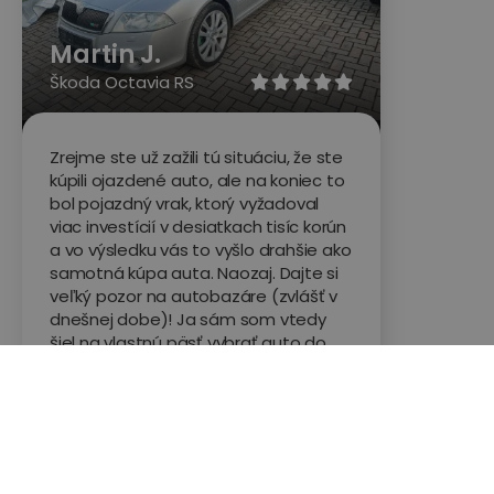
Martin J.
Škoda Octavia RS





Zrejme ste už zažili tú situáciu, že ste
kúpili ojazdené auto, ale na koniec to
bol pojazdný vrak, ktorý vyžadoval
viac investícií v desiatkach tisíc korún
a vo výsledku vás to vyšlo drahšie ako
samotná kúpa auta. Naozaj. Dajte si
veľký pozor na autobazáre (zvlášť v
dnešnej dobe)! Ja sám som vtedy
šiel na vlastnú päsť vybrať auto do
nemenovaného veľkého bazáru
začínajúceho na písmeno "A" a
výsledok bol priam katastrofický, len
na opravách som nechal cez 30 tisíc
Sk. Z tohto dôvodu som sa rozhodol
pri budúcom aute využiť externé