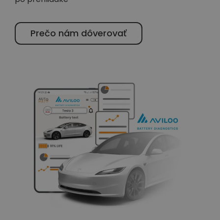
Prečo nám dôverovať