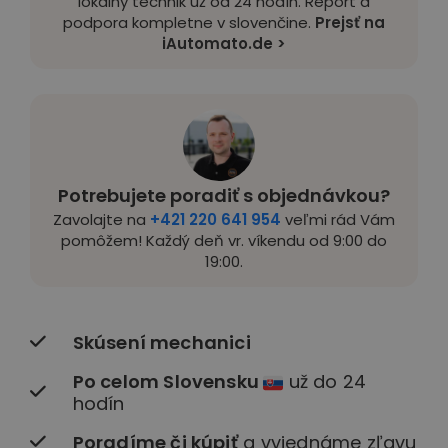
lokálny technik už od 24 hodín. Report a
podpora kompletne v slovenčine.
Prejsť na
iAutomato.de >
Potrebujete poradiť s objednávkou?
Zavolajte na
+421 220 641 954
veľmi rád Vám
pomôžem! Každý deň vr. víkendu od 9:00 do
19:00.
Skúsení mechanici
Po celom Slovensku
už do 24
hodín
Poradíme či kúpiť
a vyjednáme zľavu