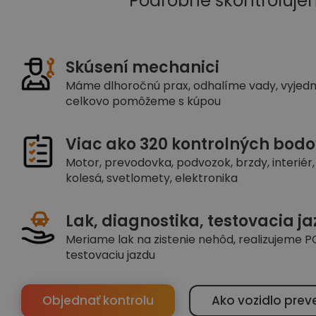
Podrobne skontroluje
Skúsení mechanici
Máme dlhoročnú prax, odhalíme vady, vyjed
celkovo pomôžeme s kúpou
Viac ako 320 kontrolných bodo
Motor, prevodovka, podvozok, brzdy, interiér, 
kolesá, svetlomety, elektronika
Lak, diagnostika, testovacia j
Meriame lak na zistenie nehôd, realizujeme PC
testovaciu jazdu
Objednať kontrolu
Ako vozidlo prev