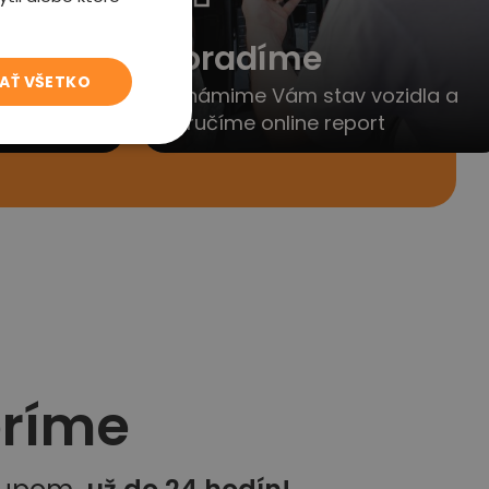
to
Poradíme
JAŤ VŠETKO
yjednáme
Oznámime Vám stav vozidla a
porúčanie
doručíme online report
eríme