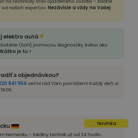
zor na technický stav ojazdeného vozidla – žiadne
y od našich expertov.
Nezávisle a vždy na Vašej
j elektro autá
 batérie (SoH) pomocou diagnostiky Aviloo ako
Ukážka je tu >
radiť s objednávkou?
220 641 954
veľmi rád Vám pomôžem! Každý deň vr.
19:00.
Novinka
ecku
om Nemecku – lokálny technik už od 24 hodín.