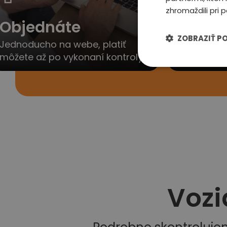
zhromaždili pri p
Objednáte
Ozvem
ZOBRAZIŤ P
Jednoducho na webe, platiť
Obratom V
môžete až po vykonaní kontroly
dohodneme 
Vozi