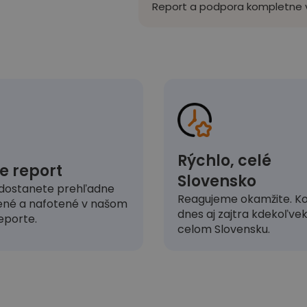
Report a podpora kompletne v
Rýchlo, celé
e report
Slovensko
dostanete prehľadne
Reagujeme okamžite. Ko
ené a nafotené v našom
dnes aj zajtra kdekoľve
eporte.
celom Slovensku.