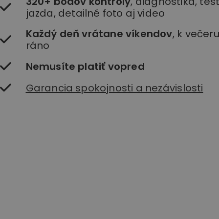
320+ bodov kontroly
, diagnostika, te
jazda, detailné foto aj video
Každý deň vrátane víkendov
, k večer
ráno
Nemusíte platiť vopred
Garancia spokojnosti a nezávislosti