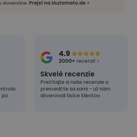
 slovenčine.
Prejsť na iAutomato.de >
4.9





2000+
recenzií >
Skvelé recenzie
Prečítajte si naše recenzie a
presvedčte sa sami – už nám
ntrola
dôverovali tisíce klientov.
k po