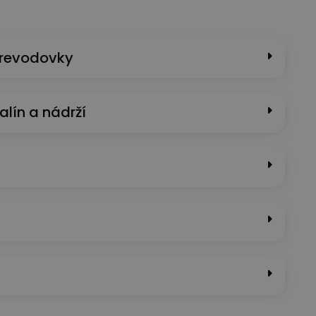
prevodovky
alín a nádrží