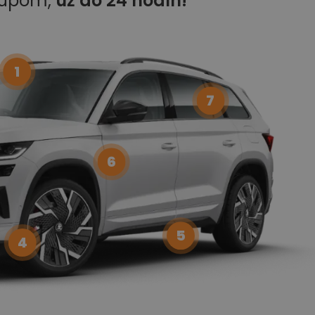
kupom,
už do 24 hodín!
1
7
6
5
4