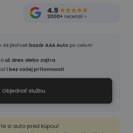
4.9





2000+
recenzií >
e
: Akýkoľvek
bazár AAA Auto
po celom
ná
už dnes alebo zajtra
nať
i
bez vašej prítomnosti
Objednať službu
rte si auto pred kúpou!