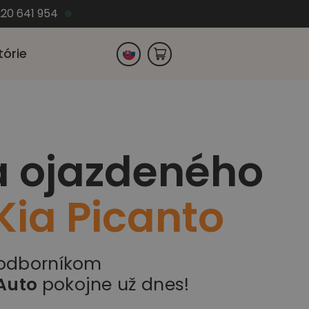
220 641 954
tórie
Česko
a ojazdeného
Nemecko
Kia Picanto
 odborníkom
Auto
pokojne už dnes!