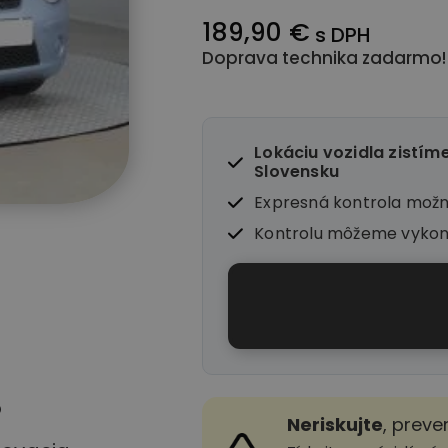
189,90 €
s DPH
Doprava technika zadarmo!
Lokáciu vozidla zistím
Slovensku
Expresná kontrola mož
Kontrolu môžeme vyko
o
Neriskujte
, preve