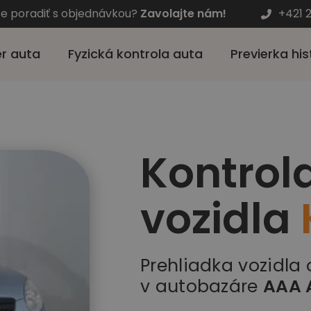
te poradiť s objednávkou?
Zavolajte nám!
+421 
r auta
Fyzická kontrola auta
Previerka his
Kontrol
vozidla
Prehliadka vozidla
v autobazáre
AAA 