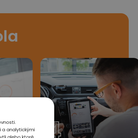
ola
4
vnosti.
 a analytickými
tli alebo ktoré