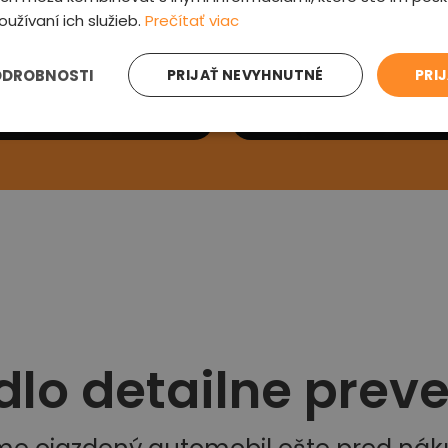
oužívaní ich služieb.
Prečítať viac
e sa Vám
Preveríme au
ODROBNOSTI
PRIJAŤ NEVYHNUTNÉ
PRI
ás kontaktujeme a
Prehliadneme auto, v
si detaily
zľavu a oznámime od
dlo detailne prev