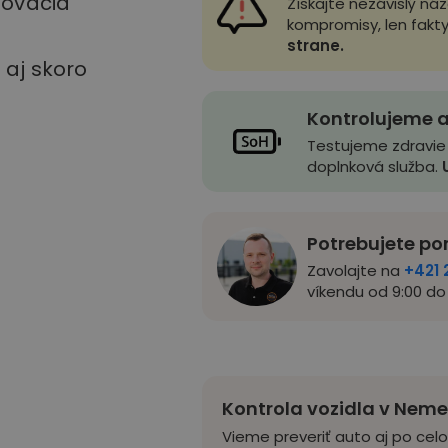
stovacia
Získajte nezávislý ná
kompromisy, len fakt
strane.
u aj skoro
Kontrolujeme a
Testujeme zdravie
doplnková služba.
Potrebujete po
Zavolajte na
+421 
víkendu od 9:00 do 
Kontrola vozidla v Nem
Vieme preveriť auto aj po cel