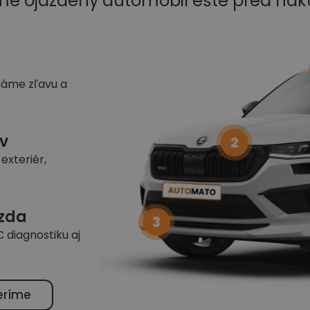
me ojazdený automobil ešte pred ná
náme zľavu a
v
2
exteriér,
azda
3
 diagnostiku aj
eríme