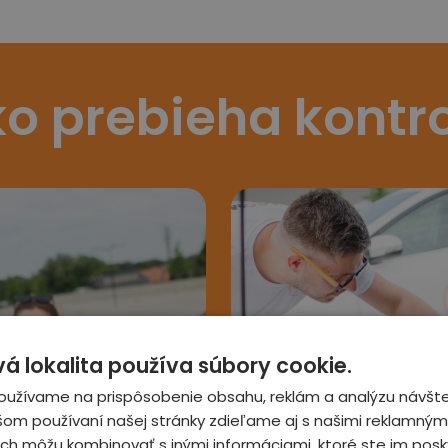
o prebieha kontr
 lokalita používa súbory cookie.
3
oužívame na prispôsobenie obsahu, reklám a analýzu návšte
šom používaní našej stránky zdieľame aj s našimi reklamnými
 ich môžu kombinovať s inými informáciami, ktoré ste im posky