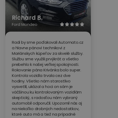
Richard B.
Ford Mondeo





Radi by sme poďakovali Automato.cz
a hlavne pánovi technikovi z
Mariánskych kúpeľov za skvelé služby.
Službu sme využili prvýkrát a všetko
prebehlo k našej veľkej spokojnosti.
Rokovanie pána Krivánka bolo super.
Kontrola vozidla trvala cez dve
hodiny. Všetko nám starostlivo
vysvetlil, ukázal a hoci on sám je
väčšinou ku kontrolovaným vozidlám
skeptický, s radosťou nám vybraný
automobil odporučil. Upozornil nás aj
na niekoľko drobných nedostatkov,
ktoré auto má a tiež na prípadné