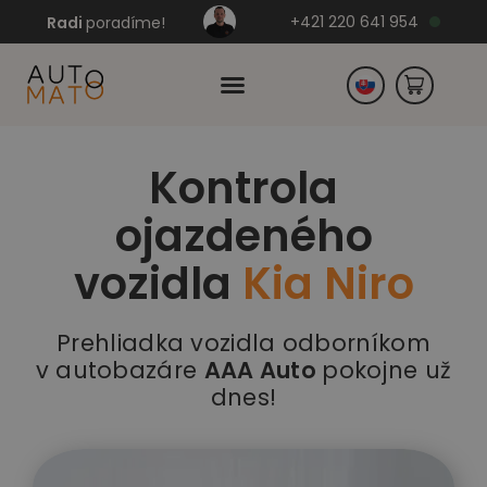
+421 220 641 954
Radi
poradíme!
Kontrola
Česko
ojazdeného
Nemecko
vozidla
Kia Niro
Prehliadka vozidla odborníkom
v autobazáre
AAA Auto
pokojne už
dnes!