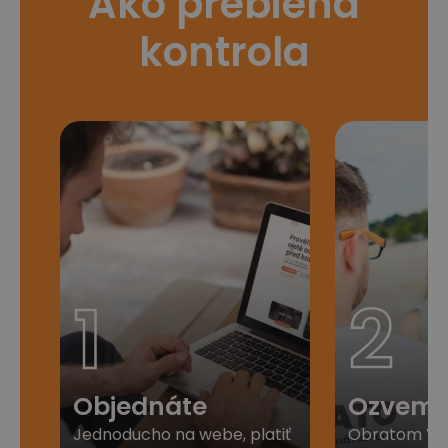
Ako prebieha
kontrola
1
2
Objednáte
Ozveme
Jednoducho na webe, platiť
Obratom Vá