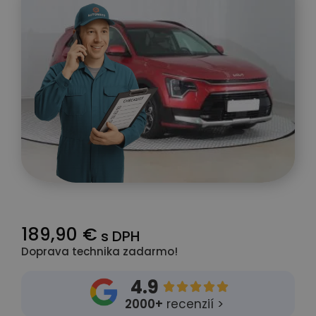
189,90 €
s DPH
Doprava technika zadarmo!
4.9





2000+
recenzií >