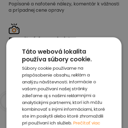
Popísané a nafotené nálezy, komentár k vážnosti
a prípadnej cene opravy
Detailné foto aj video
Celé auto z exteriéru aj interiéru nafotíme
Táto webová lokalita
vrátane závad a poškodení
používa súbory cookie.
Súbory cookie používame na
Zobraziť report
prispôsobenie obsahu, reklám a
analýzu návštevnosti. Informácie o
vašom používaní našej stránky
zdieľame aj s našimi reklamnými a
analytickými partnermi, ktorí ich môžu
kombinovať s inými informáciami, ktoré
Prečo sme najlepšia
ste im poskytli alebo ktoré zhromaždili
voľba
pri používaní ich služieb.
Prečítať viac