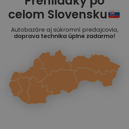
Prehliadky po
celom Slovensku
Autobazáre aj súkromní predajcovia,
doprava technika úplne zadarmo!