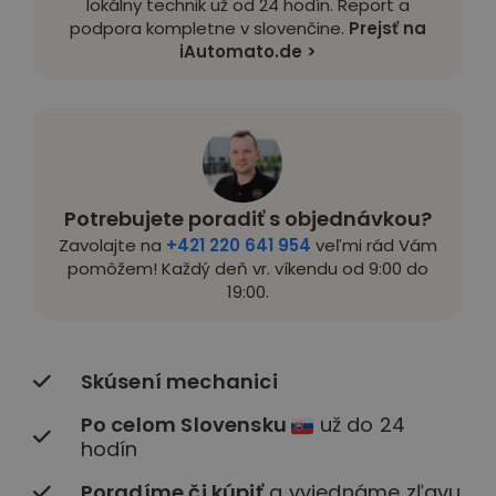
lokálny technik už od 24 hodín. Report a
podpora kompletne v slovenčine.
Prejsť na
iAutomato.de >
Potrebujete poradiť s objednávkou?
Zavolajte na
+421 220 641 954
veľmi rád Vám
pomôžem! Každý deň vr. víkendu od 9:00 do
19:00.
Skúsení mechanici
Po celom Slovensku
už do 24
hodín
Poradíme či kúpiť
a vyjednáme zľavu