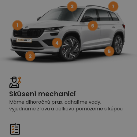
3
7
1
6
4
5
2
Skúsení mechanici
Máme dlhoročnú prax, odhalíme vady,
vyjednáme zľavu a celkovo pomôžeme s kúpou