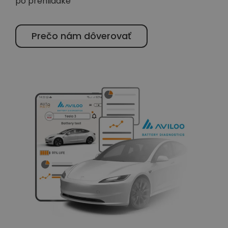
po prehliadke
Prečo nám dôverovať