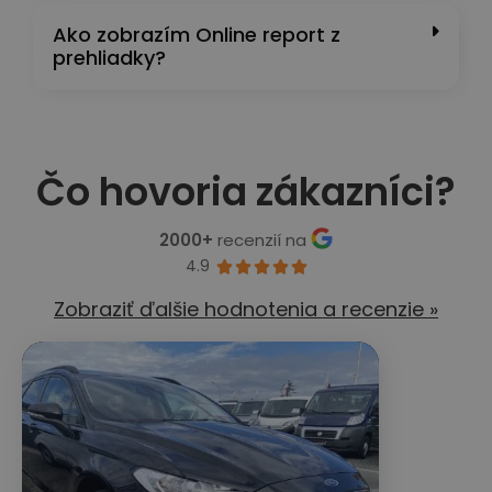
Ako zobrazím Online report z
prehliadky?
Čo hovoria zákazníci?
2000+
recenzií na
4.9





Zobraziť ďalšie hodnotenia a recenzie »