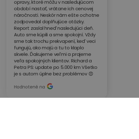
opravy, ktoré môžu v nasledujúcom
období nastať, vrátane ich cenovej
náročnosti. Neskôr nám ešte ochotne
zodpovedal doplňujúce otázky.
Report zaslal hneď nasledujúci deň.
Auto sme kúpili a sme spokojní. Vždy
sme tak trochu prekvapení, keď veci
fungujú, ako majú a tu to klaplo
skvele. Ďakujeme veľmi a prajeme
veľa spokojných klientov. Richard a
Petra PS: update po 5.000 km Všetko
je s autom úplne bez problémov 😍
Hodnotené na