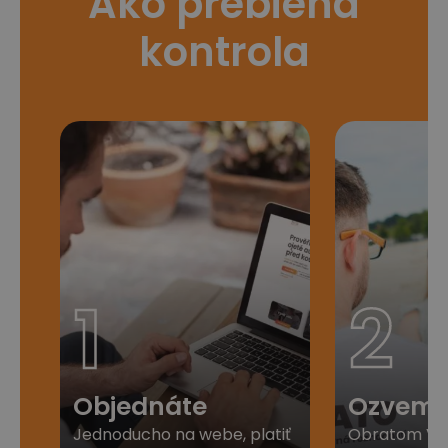
Ako prebieha
kontrola
1
2
Objednáte
Ozveme
Jednoducho na webe, platiť
Obratom Vá