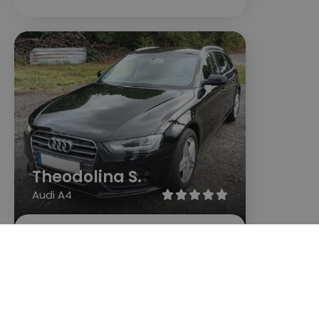
Theodolina S.
Audi A4





Sme z Plzne-severu as kontrolou
vozidla pánom Zdeňkom Z. sme
veľmi spokojní ?
Hodnotené na