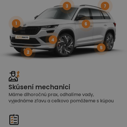
3
7
1
6
4
5
2
Skúsení mechanici
Máme dlhoročnú prax, odhalíme vady,
vyjednáme zľavu a celkovo pomôžeme s kúpou