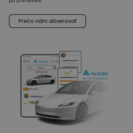
po prehliadke
Prečo nám dôverovať