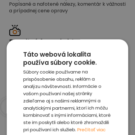
Popísané a nafotené nálezy, komentár k vážnosti
a prípadnej cene opravy
Detailné foto aj video
Celé auto z exteriéru aj interiéru nafotíme
Táto webová lokalita
vrátane závad a poškodení
používa súbory cookie.
Súbory cookie používame na
Zobraziť report
prispôsobenie obsahu, reklám a
analýzu návštevnosti. Informácie o
vašom používaní našej stránky
zdieľame aj s našimi reklamnými a
analytickými partnermi, ktorí ich môžu
kombinovať s inými informáciami, ktoré
Prečo sme najlepšia
ste im poskytli alebo ktoré zhromaždili
voľba
pri používaní ich služieb.
Prečítať viac