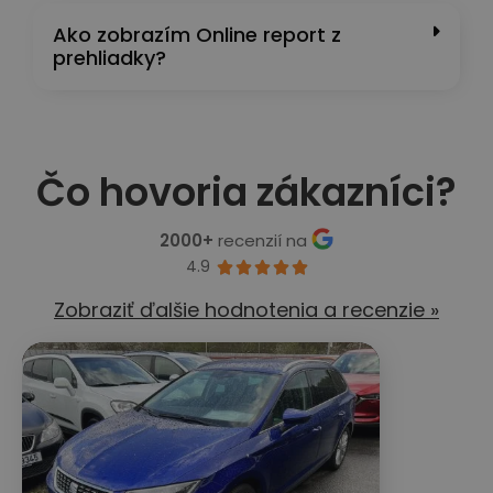
Ako zobrazím Online report z
prehliadky?
Čo hovoria zákazníci?
2000+
recenzií na
4.9





Zobraziť ďalšie hodnotenia a recenzie »