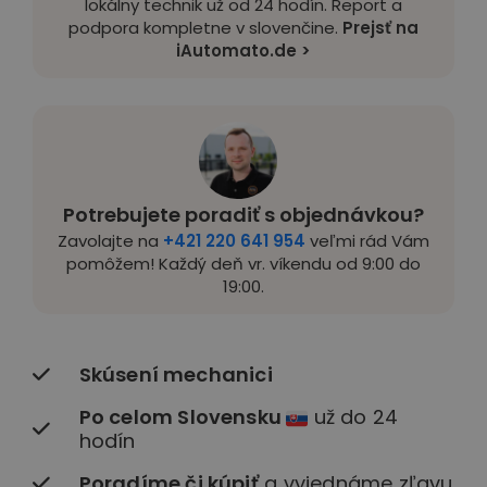
lokálny technik už od 24 hodín. Report a
podpora kompletne v slovenčine.
Prejsť na
iAutomato.de >
Potrebujete poradiť s objednávkou?
Zavolajte na
+421 220 641 954
veľmi rád Vám
pomôžem! Každý deň vr. víkendu od 9:00 do
19:00.
Skúsení mechanici
Po celom Slovensku
už do 24
hodín
Poradíme či kúpiť
a vyjednáme zľavu