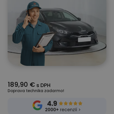
189,90 €
s DPH
Doprava technika zadarmo!
4.9





2000+
recenzií >