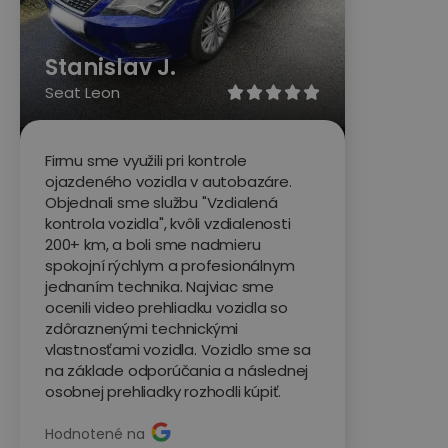
Stanislav J.
Seat Leon





Firmu sme využili pri kontrole
ojazdeného vozidla v autobazáre.
Objednali sme službu "Vzdialená
kontrola vozidla", kvôli vzdialenosti
200+ km, a boli sme nadmieru
spokojní rýchlym a profesionálnym
jednaním technika. Najviac sme
ocenili video prehliadku vozidla so
zdôraznenými technickými
vlastnosťami vozidla. Vozidlo sme sa
na základe odporúčania a následnej
osobnej prehliadky rozhodli kúpiť.
Hodnotené na