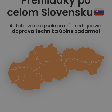
Prehliadky po
celom Slovensku
Autobazáre aj súkromní predajcovia,
doprava technika úplne zadarmo!