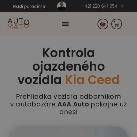
+421 220 641 954
Radi
poradíme!
Kontrola
Česko
ojazdeného
Nemecko
vozidla
Kia Ceed
Prehliadka vozidla odborníkom
v autobazáre
AAA Auto
pokojne už
dnes!