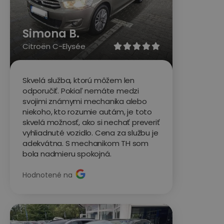
Simona B.
Citroën C-Elysée





Skvelá služba, ktorú môžem len
odporučiť. Pokiaľ nemáte medzi
svojimi známymi mechanika alebo
niekoho, kto rozumie autám, je toto
skvelá možnosť, ako si nechať preveriť
vyhliadnuté vozidlo. Cena za službu je
adekvátna. S mechanikom TH som
bola nadmieru spokojná.
Hodnotené na