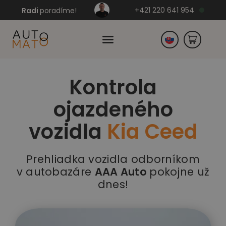
+421 220 641 954
Radi
poradíme!
Kontrola
Česko
ojazdeného
Nemecko
vozidla
Kia Ceed
Prehliadka vozidla odborníkom
v autobazáre
AAA Auto
pokojne už
dnes!