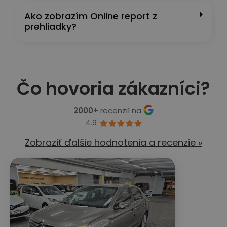
Ako zobrazím Online report z
prehliadky?
Čo hovoria zákazníci?
2000+
recenzií na
4.9





Zobraziť ďalšie hodnotenia a recenzie »