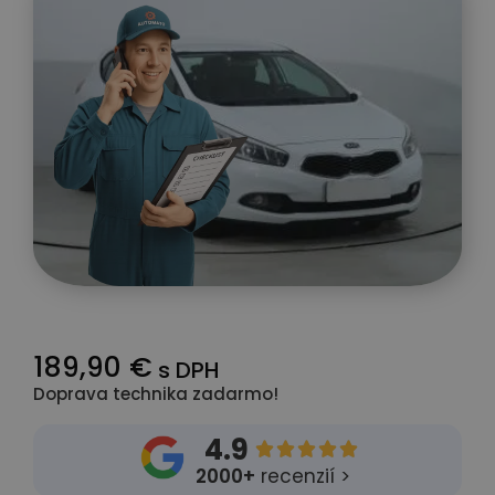
189,90 €
s DPH
Doprava technika zadarmo!
4.9





2000+
recenzií >