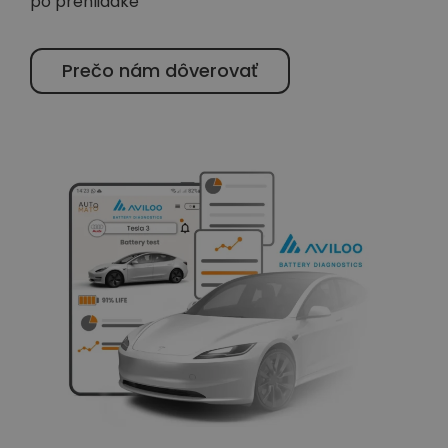
po prehliadke
Prečo nám dôverovať