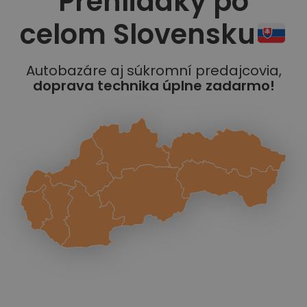
Prehliadky po
celom Slovensku
Autobazáre aj súkromní predajcovia,
doprava technika úplne zadarmo!