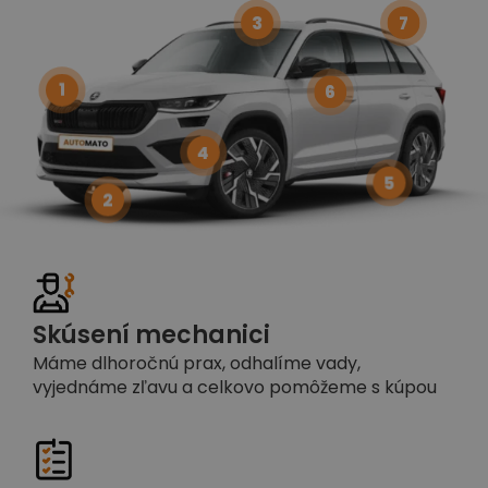
3
7
1
6
4
5
2
Skúsení mechanici
Máme dlhoročnú prax, odhalíme vady,
vyjednáme zľavu a celkovo pomôžeme s kúpou