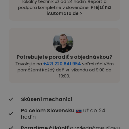
lokálny technik už od 24 hodín. Report a
podpora kompletne v slovenčine.
Prejsť na
iAutomato.de >
Potrebujete poradiť s objednávkou?
Zavolajte na
+421 220 641 954
veľmi rád Vám
pomôžem! Každý deň vr. víkendu od 9:00 do
19:00.
Skúsení mechanici
Po celom Slovensku
už do 24
hodín
Poradíme či kúpiť
a vyjednáme zľavu