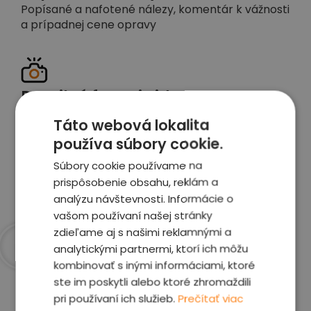
Popísané a nafotené nálezy, komentár k vážnosti
a prípadnej cene opravy
Detailné foto aj video
Celé auto z exteriéru aj interiéru nafotíme
Táto webová lokalita
vrátane závad a poškodení
používa súbory cookie.
Súbory cookie používame na
Zobraziť report
prispôsobenie obsahu, reklám a
analýzu návštevnosti. Informácie o
vašom používaní našej stránky
zdieľame aj s našimi reklamnými a
analytickými partnermi, ktorí ich môžu
kombinovať s inými informáciami, ktoré
Prečo sme najlepšia
ste im poskytli alebo ktoré zhromaždili
voľba
pri používaní ich služieb.
Prečítať viac