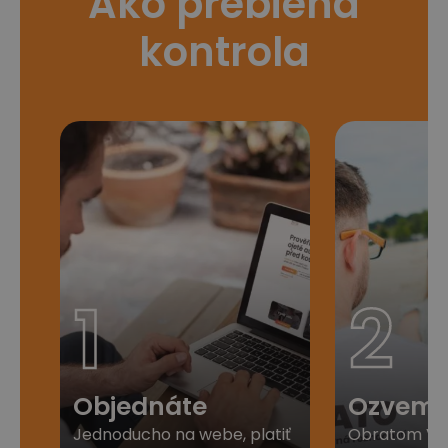
Ako prebieha
kontrola
1
2
Objednáte
Ozveme
Jednoducho na webe, platiť
Obratom Vá