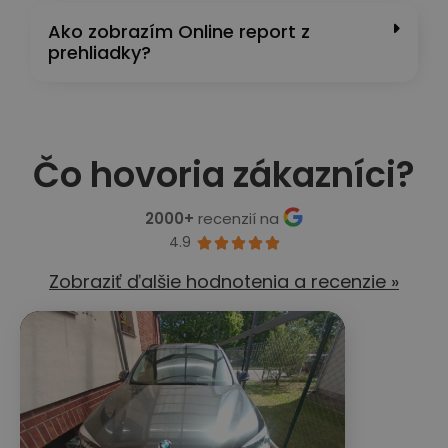
Ako zobrazím Online report z
prehliadky?
Čo hovoria zákazníci?
2000+
recenzií na
4.9





Zobraziť ďalšie hodnotenia a recenzie »