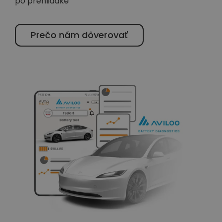
po prehliadke
Prečo nám dôverovať