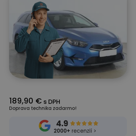
189,90 €
s DPH
Doprava technika zadarmo!
4.9





2000+
recenzií >