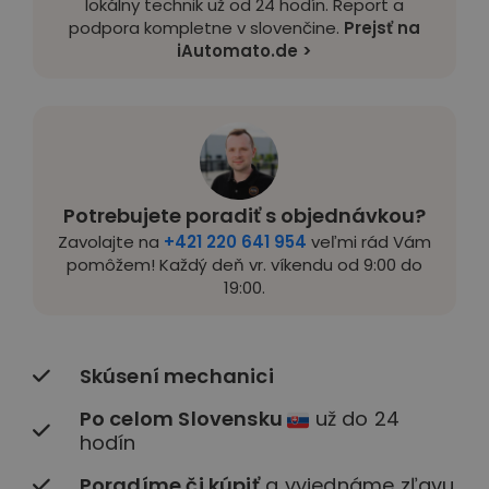
lokálny technik už od 24 hodín. Report a
podpora kompletne v slovenčine.
Prejsť na
iAutomato.de >
Potrebujete poradiť s objednávkou?
Zavolajte na
+421 220 641 954
veľmi rád Vám
pomôžem! Každý deň vr. víkendu od 9:00 do
19:00.
Skúsení mechanici
Po celom Slovensku
už do 24
hodín
Poradíme či kúpiť
a vyjednáme zľavu