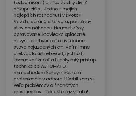
(odborníkom) a hľa... žiadny div! Z
nákupu zišlo... Jedno z mojich
najlepších rozhodnutí v živote!!!
Vozidlo búrané a to veľa, perfektný
stav ani náhodou. Neumeteľsky
opravované, ktovieako splácané,
navyše pochybnosť o uvedenom
stave najazdených km. Veľmi mne
prekvapila ústretovosť, rýchlosť,
komunikatívnosť a ľudsky milý prístup
technika od AUTOMATO,
mimochodom každým kúskom
profesionála v odbore. Ušetril som si
veľa problémov a finančných
prostriedkov... Tak ešte raz vďaka!
Hodnotené na