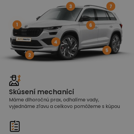
3
7
1
6
4
5
2
Skúsení mechanici
Máme dlhoročnú prax, odhalíme vady,
vyjednáme zľavu a celkovo pomôžeme s kúpou