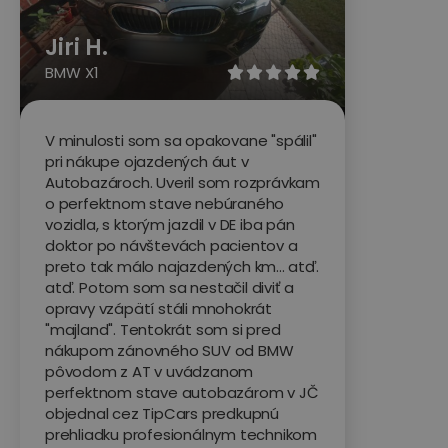
Jiri H.
BMW X1





V minulosti som sa opakovane "spálil"
pri nákupe ojazdených áut v
Autobazároch. Uveril som rozprávkam
o perfektnom stave nebúraného
vozidla, s ktorým jazdil v DE iba pán
doktor po návštevách pacientov a
preto tak málo najazdených km... atď.
atď. Potom som sa nestačil diviť a
opravy vzápätí stáli mnohokrát
"majland". Tentokrát som si pred
nákupom zánovného SUV od BMW
pôvodom z AT v uvádzanom
perfektnom stave autobazárom v JČ
objednal cez TipCars predkupnú
prehliadku profesionálnym technikom