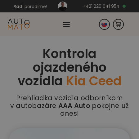
+421 220 641 954
Radi
poradíme!
Kontrola
Česko
ojazdeného
Nemecko
vozidla
Kia Ceed
Prehliadka vozidla odborníkom
v autobazáre
AAA Auto
pokojne už
dnes!