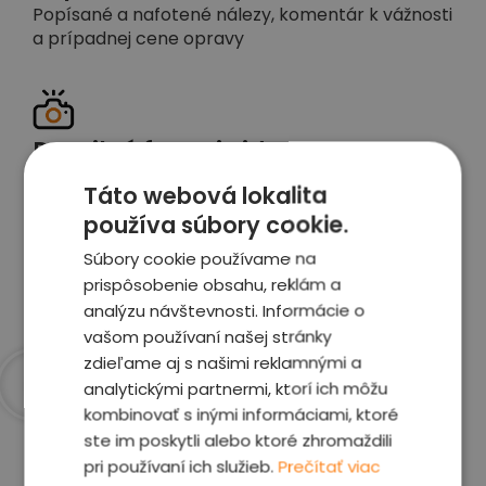
Popísané a nafotené nálezy, komentár k vážnosti
a prípadnej cene opravy
Detailné foto aj video
Celé auto z exteriéru aj interiéru nafotíme
Táto webová lokalita
vrátane závad a poškodení
používa súbory cookie.
Súbory cookie používame na
Zobraziť report
prispôsobenie obsahu, reklám a
analýzu návštevnosti. Informácie o
vašom používaní našej stránky
zdieľame aj s našimi reklamnými a
analytickými partnermi, ktorí ich môžu
kombinovať s inými informáciami, ktoré
Prečo sme najlepšia
ste im poskytli alebo ktoré zhromaždili
voľba
pri používaní ich služieb.
Prečítať viac