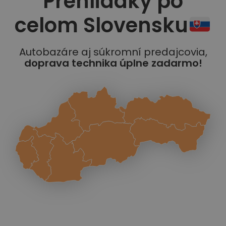
Prehliadky po
celom Slovensku
Autobazáre aj súkromní predajcovia,
doprava technika úplne zadarmo!