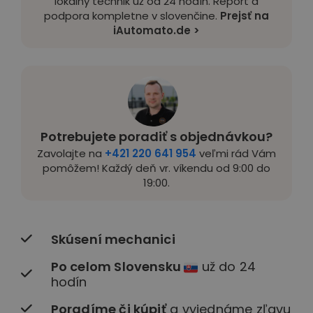
lokálny technik už od 24 hodín. Report a
podpora kompletne v slovenčine.
Prejsť na
iAutomato.de >
Potrebujete poradiť s objednávkou?
Zavolajte na
+421 220 641 954
veľmi rád Vám
pomôžem! Každý deň vr. víkendu od 9:00 do
19:00.
Skúsení mechanici
Po celom Slovensku
už do 24
hodín
Poradíme či kúpiť
a vyjednáme zľavu