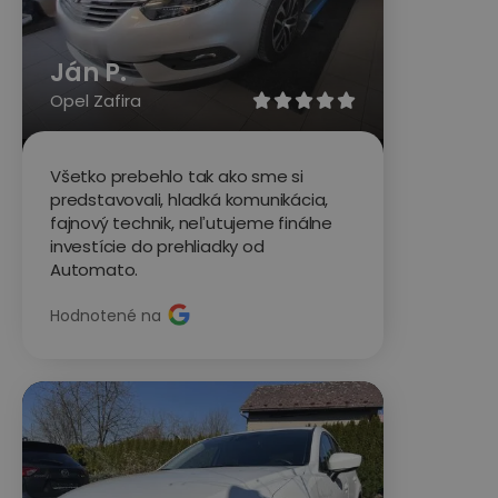
Ján P.
Opel Zafira





Všetko prebehlo tak ako sme si
predstavovali, hladká komunikácia,
fajnový technik, neľutujeme finálne
investície do prehliadky od
Automato.
Hodnotené na