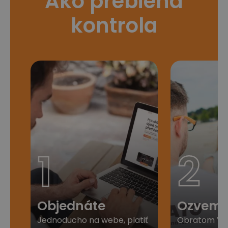
Ako prebieha
kontrola
1
2
Objednáte
Ozveme
Jednoducho na webe, platiť
Obratom Vá