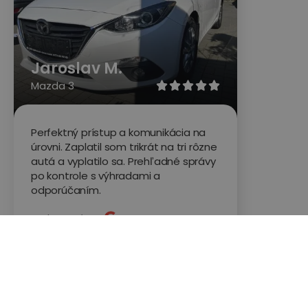
Jaroslav M.
Mazda 3





Perfektný prístup a komunikácia na
úrovni. Zaplatil som trikrát na tri rôzne
autá a vyplatilo sa. Prehľadné správy
po kontrole s výhradami a
odporúčaním.
Hodnotené na