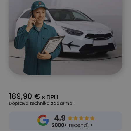
189,90 €
s DPH
Doprava technika zadarmo!
4.9





2000+
recenzií >