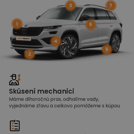
3
7
1
6
4
5
2
Skúsení mechanici
Máme dlhoročnú prax, odhalíme vady,
vyjednáme zľavu a celkovo pomôžeme s kúpou