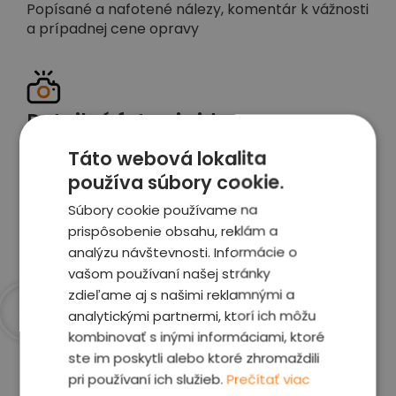
Popísané a nafotené nálezy, komentár k vážnosti
a prípadnej cene opravy
Detailné foto aj video
Celé auto z exteriéru aj interiéru nafotíme
Táto webová lokalita
vrátane závad a poškodení
používa súbory cookie.
Súbory cookie používame na
Zobraziť report
prispôsobenie obsahu, reklám a
analýzu návštevnosti. Informácie o
vašom používaní našej stránky
zdieľame aj s našimi reklamnými a
analytickými partnermi, ktorí ich môžu
kombinovať s inými informáciami, ktoré
Prečo sme najlepšia
ste im poskytli alebo ktoré zhromaždili
voľba
pri používaní ich služieb.
Prečítať viac