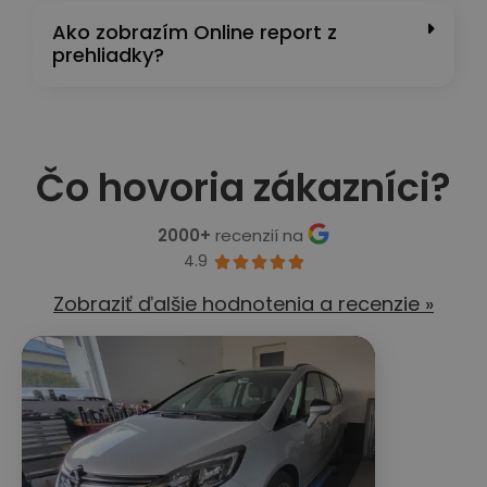
Ako zobrazím Online report z
prehliadky?
Čo hovoria zákazníci?
2000+
recenzií na
4.9





Zobraziť ďalšie hodnotenia a recenzie »