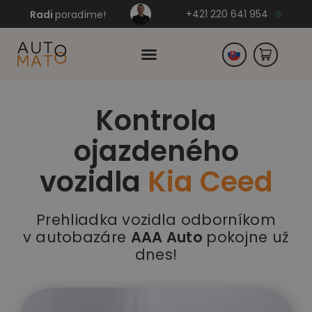
+421 220 641 954
Radi
poradíme!
Kontrola
Česko
ojazdeného
Nemecko
vozidla
Kia Ceed
Prehliadka vozidla odborníkom
v autobazáre
AAA Auto
pokojne už
dnes!