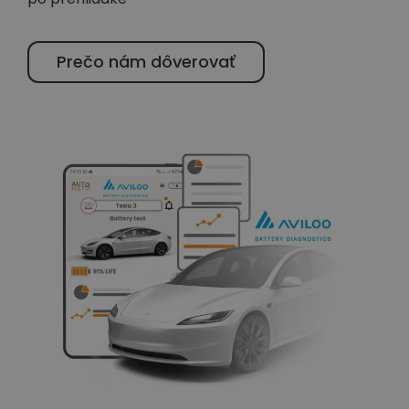
Prečo nám dôverovať