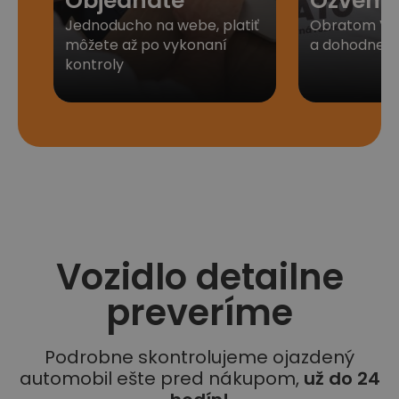
Objednáte
Ozveme
Jednoducho na webe, platiť
Obratom Vá
môžete až po vykonaní
a dohodneme 
kontroly
Vozidlo detailne
preveríme
Podrobne skontrolujeme ojazdený
automobil ešte pred nákupom,
už do 24