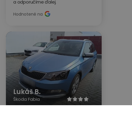
a odporučíme ďalej.
Hodnotené na
Lukáš B.
Škoda Fabia





Rýchle a solídne jednanie, technik
objednaný na nasledujúci deň, dorazil
(síce s oneskorením, ale vopred sa