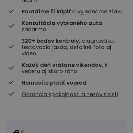
Poradíme či kúpiť
a vyjednáme zľavu
Konzultácia vybraného auta
zadarmo
320+ bodov kontroly
, diagnostika,
testovacia jazda, detailné foto aj
video
Každý deň vrátane víkendov
, k
večeru aj skoro ráno
Nemusíte platiť vopred
Garancia spokojnosti a nezávislosti