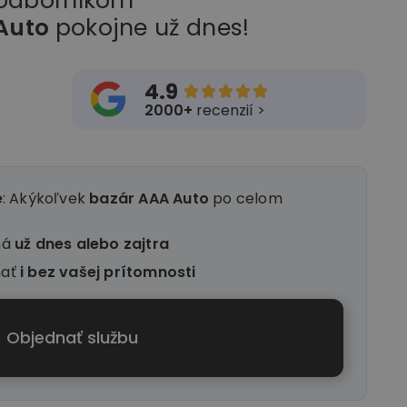
 odborníkom
Auto
pokojne už dnes!
4.9





2000+
recenzií >
e
: Akýkoľvek
bazár AAA Auto
po celom
ná
už dnes alebo zajtra
nať
i
bez vašej prítomnosti
Objednať službu