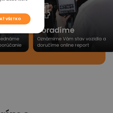
4
JAŤ VŠETKO
to
Poradíme
yjednáme
Oznámime Vám stav vozidla a
porúčanie
doručíme online report