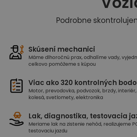
Vozi
Podrobne skontroluje
Skúsení mechanici
Máme dlhoročnú prax, odhalíme vady, vyjed
celkovo pomôžeme s kúpou
Viac ako 320 kontrolných bodo
Motor, prevodovka, podvozok, brzdy, interiér, 
kolesá, svetlomety, elektronika
Lak, diagnostika, testovacia j
Meriame lak na zistenie nehôd, realizujeme PC
testovaciu jazdu