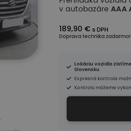
Prehliadka vozidla
v autobazáre
AAA 
189,90 €
s DPH
Doprava technika zadarmo!
Lokáciu vozidla zistím
Slovensku
Expresná kontrola mož
Kontrolu môžeme vyko
o