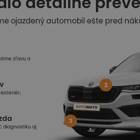
dlo detailne prev
me ojazdený automobil ešte pred ná
náme zľavu a
v
2
exteriér,
azda
3
 diagnostiku aj