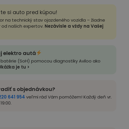
rte si auto pred kúpou!
zor na technický stav ojazdeného vozidla – žiadne
y od našich expertov.
Nezávisle a vždy na Vašej
j elektro autá
 batérie (SoH) pomocou diagnostiky Aviloo ako
Ukážka je tu >
radiť s objednávkou?
220 641 954
veľmi rád Vám pomôžem! Každý deň vr.
19:00.