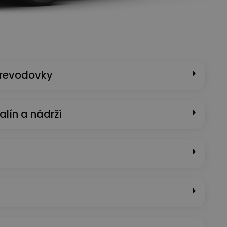
prevodovky
alín a nádrží