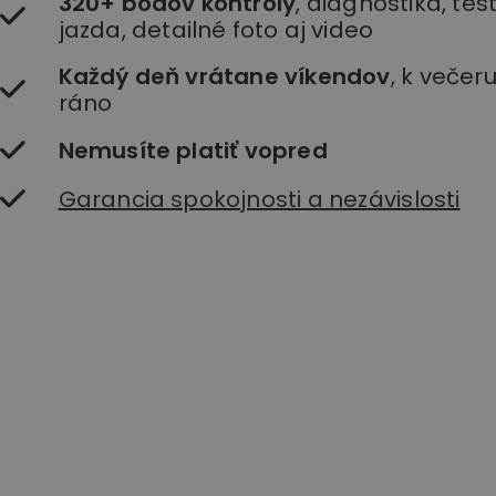
320+ bodov kontroly
, diagnostika, te
jazda, detailné foto aj video
Každý deň vrátane víkendov
, k večer
ráno
Nemusíte platiť vopred
Garancia spokojnosti a nezávislosti