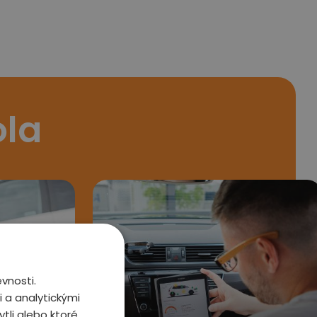
ola
vnosti.
 a analytickými
tli alebo ktoré