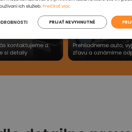
3
oužívaní ich služieb.
Prečítať viac
ODROBNOSTI
PRIJAŤ NEVYHNUTNÉ
PRI
e sa Vám
Preveríme au
ás kontaktujeme a
Prehliadneme auto, v
si detaily
zľavu a oznámime od