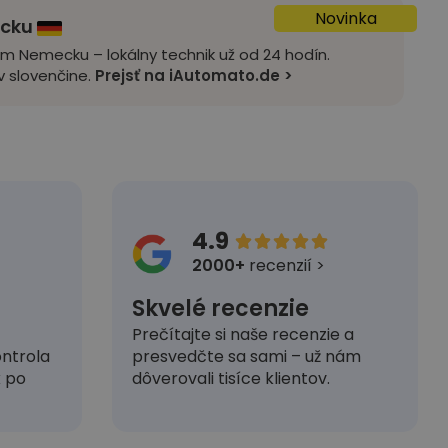
Novinka
ecku
om Nemecku – lokálny technik už od 24 hodín.
 slovenčine.
Prejsť na iAutomato.de >
4.9





2000+
recenzií >
Skvelé recenzie
Prečítajte si naše recenzie a
presvedčte sa sami – už nám
ntrola
dôverovali tisíce klientov.
k po