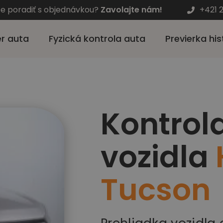
te poradiť s objednávkou?
Zavolajte nám!
+421 
r auta
Fyzická kontrola auta
Previerka his
Kontrol
vozidla
Tucson