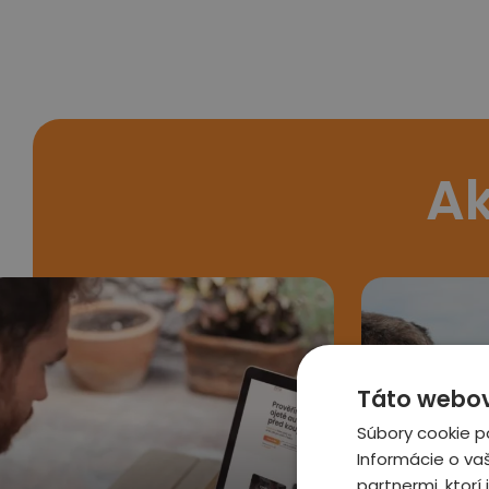
Ak
Táto webová
Súbory cookie p
Informácie o va
partnermi, ktorí