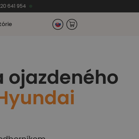
220 641 954
tórie
Česko
a ojazdeného
Nemecko
Hyundai