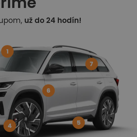
eríme
kupom,
už do 24 hodín!
1
7
6
5
4