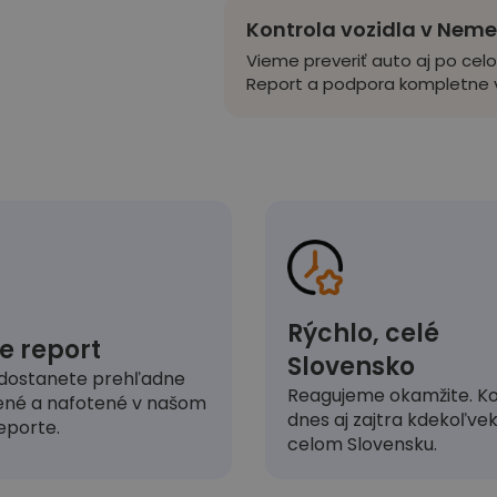
Kontrola vozidla v Nem
Vieme preveriť auto aj po cel
Report a podpora kompletne v
Rýchlo, celé
e report
Slovensko
dostanete prehľadne
Reagujeme okamžite. Ko
ené a nafotené v našom
dnes aj zajtra kdekoľve
eporte.
celom Slovensku.