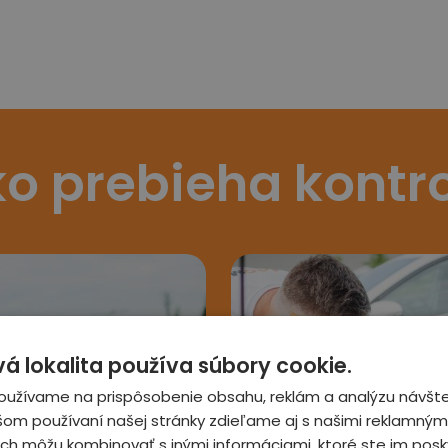
o prebieha kontr
 lokalita používa súbory cookie.
oužívame na prispôsobenie obsahu, reklám a analýzu návšte
šom používaní našej stránky zdieľame aj s našimi reklamnými
 ich môžu kombinovať s inými informáciami, ktoré ste im posky