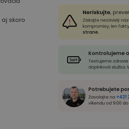
stovacia
Neriskujte
, preve
u aj skoro
Získajte nezávislý ná
kompromisy, len fakt
strane.
Kontrolujeme a
Testujeme zdravie
doplnková služba.
Potrebujete po
Zavolajte na
+421 
víkendu od 9:00 do 