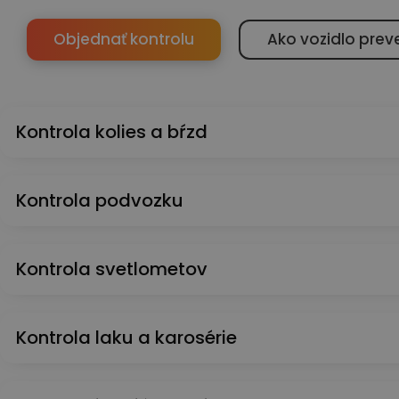
Objednať kontrolu
Ako vozidlo prev
Kontrola kolies a bŕzd
Kontrola podvozku
Kontrola svetlometov
Kontrola laku a karosérie