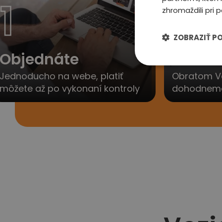
1
2
zhromaždili pri p
ZOBRAZIŤ P
Objednáte
Ozvem
Jednoducho na webe, platiť
Obratom V
môžete až po vykonaní kontroly
dohodneme 