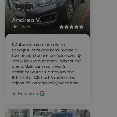
Andrea V.
Kia Cee'd





S Automato som bola veľmi
spokojná. Perfektná komunikácia a
technik pán technik bol úplne úžasný
profík. Ďakujem za neho, jednoducho
borec. Mala som asistovanú
prehliadku auta v Litvínovom dňa
10.11.2023 o 11,00 hod. A môžem iba
odporučiť. Za mňa veľký palec hore.
Hodnotené na