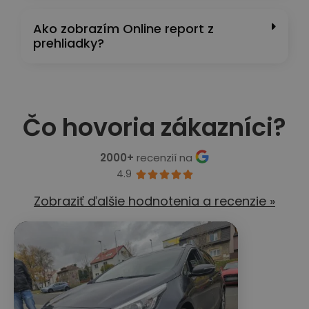
Ako zobrazím Online report z
prehliadky?
Čo hovoria zákazníci?
2000+
recenzií na
4.9





Zobraziť ďalšie hodnotenia a recenzie »