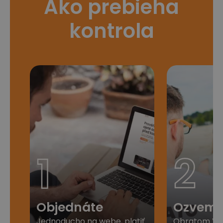
Ako prebieha
kontrola
1
2
Objednáte
Ozveme
Jednoducho na webe, platiť
Obratom Vá