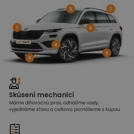
3
7
1
6
4
5
2
Skúsení mechanici
Máme dlhoročnú prax, odhalíme vady,
vyjednáme zľavu a celkovo pomôžeme s kúpou