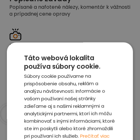
Popísané a nafotené nálezy, komentár k vážnosti
a prípadnej cene opravy
Detailné foto aj video
Celé auto z exteriéru aj interiéru nafotíme
Táto webová lokalita
vrátane závad a poškodení
používa súbory cookie.
Súbory cookie používame na
Zobraziť report
prispôsobenie obsahu, reklám a
analýzu návštevnosti. Informácie o
vašom používaní našej stránky
zdieľame aj s našimi reklamnými a
analytickými partnermi, ktorí ich môžu
kombinovať s inými informáciami, ktoré
Prečo sme najlepšia
ste im poskytli alebo ktoré zhromaždili
voľba
pri používaní ich služieb.
Prečítať viac