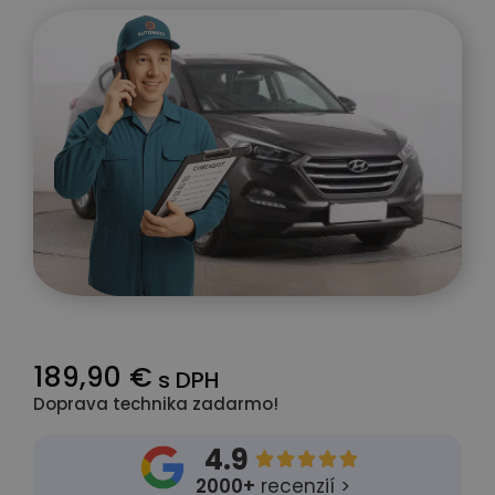
189,90 €
s DPH
Doprava technika zadarmo!
4.9





2000+
recenzií >