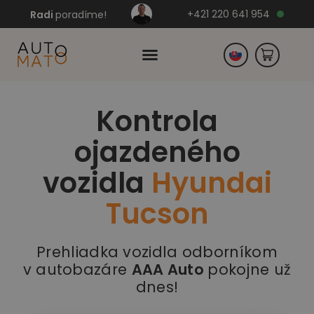
+421 220 641 954
Radi
poradíme!
Kontrola
Česko
ojazdeného
Nemecko
vozidla
Hyundai
Tucson
Prehliadka vozidla odborníkom
v autobazáre
AAA Auto
pokojne už
dnes!