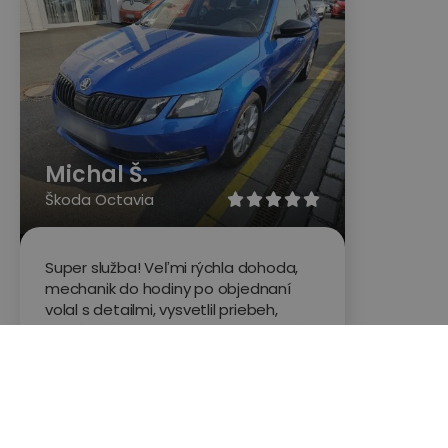
Michal Š.
Škoda Octavia





Super služba! Veľmi rýchla dohoda,
mechanik do hodiny po objednaní
volal s detailmi, vysvetlil priebeh,
druhý deň bolo auto skontrolované.
Môžem len odporučiť.
Hodnotené na