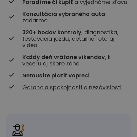
Poradíme či kúpiť
a vyjednáme zľavu
Konzultácia vybraného auta
zadarmo
320+ bodov kontroly
, diagnostika,
testovacia jazda, detailné foto aj
video
Každý deň vrátane víkendov
, k
večeru aj skoro ráno
Nemusíte platiť vopred
Garancia spokojnosti a nezávislosti