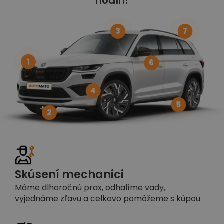
hodín!
3
7
1
6
4
5
2
Skúsení mechanici
Máme dlhoročnú prax, odhalíme vady,
vyjednáme zľavu a celkovo pomôžeme s kúpou