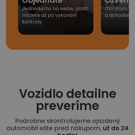
Objednáte
Ozveme
Jednoducho na webe, platiť
Obratom Vá
môžete až po vykonaní
a dohodneme 
kontroly
Vozidlo detailne
preveríme
Podrobne skontrolujeme ojazdený
automobil ešte pred nákupom,
už do 24