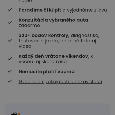
Poradíme či kúpiť
a vyjednáme zľavu
Konzultácia vybraného auta
zadarmo
320+ bodov kontroly
, diagnostika,
testovacia jazda, detailné foto aj
video
Každý deň vrátane víkendov
, k
večeru aj skoro ráno
Nemusíte platiť vopred
Garancia spokojnosti a nezávislosti