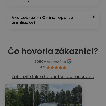
Ako zobrazím Online report z
prehliadky?
Čo hovoria zákazníci?
2000+
recenzií na
4.9





Zobraziť ďalšie hodnotenia a recenzie »