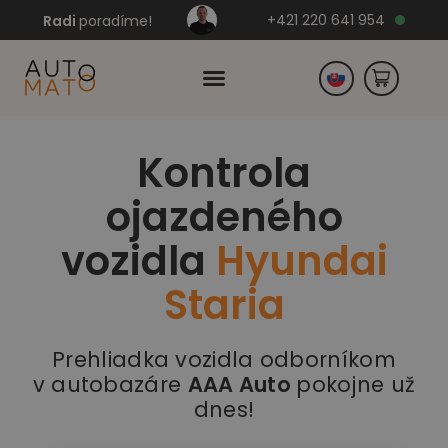
+421 220 641 954
Radi
poradíme!
Kontrola
Česko
ojazdeného
Nemecko
vozidla
Hyundai
Staria
Prehliadka vozidla odborníkom
v autobazáre
AAA Auto
pokojne už
dnes!