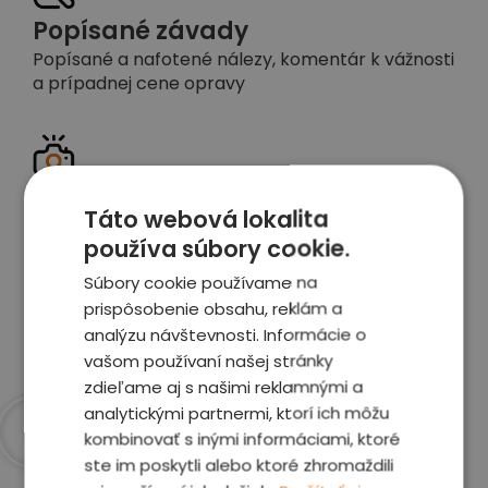
Popísané závady
Popísané a nafotené nálezy, komentár k vážnosti
a prípadnej cene opravy
Detailné foto aj video
Táto webová lokalita
Celé auto z exteriéru aj interiéru nafotíme
používa súbory cookie.
vrátane závad a poškodení
Súbory cookie používame na
prispôsobenie obsahu, reklám a
Zobraziť report
analýzu návštevnosti. Informácie o
vašom používaní našej stránky
zdieľame aj s našimi reklamnými a
analytickými partnermi, ktorí ich môžu
kombinovať s inými informáciami, ktoré
Prečo sme najlepšia
ste im poskytli alebo ktoré zhromaždili