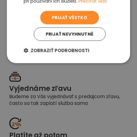
pri používaní ich služieb.
Prečítať viac
voľba
PRIJAŤ VŠETKO
PRIJAŤ NEVYHNUTNÉ
Garancia spokojnosti
Pokiaľ nebudete s našou prácou spokojní,
ZOBRAZIŤ PODROBNOSTI
napíšte nám a okamžite situáciu vyriešime
Vyjednáme zľavu
Budeme za Vás vyjednávať s predajcom zľavu,
často sa tak zaplatí služba sama
Platíte až potom