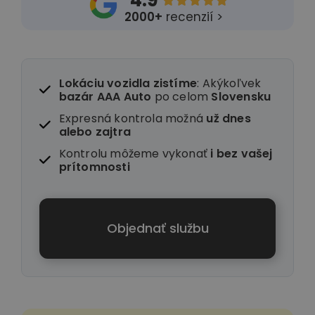
4.9





2000+
recenzií >
Lokáciu vozidla zistíme
: Akýkoľvek
bazár AAA Auto
po celom
Slovensku
Expresná kontrola možná
už dnes
alebo zajtra
Kontrolu môžeme vykonať
i
bez vašej
prítomnosti
Objednať službu