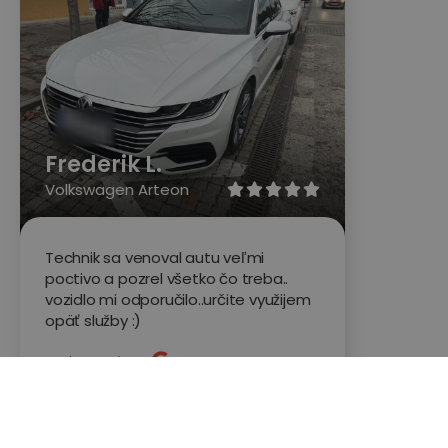
Frederik L.
Volkswagen Arteon





Technik sa venoval autu veľmi
poctivo a pozrel všetko čo treba..
vozidlo mi odporučilo..určite využijem
opäť služby :)
Hodnotené na