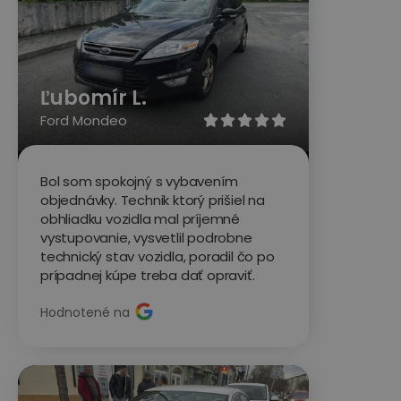
Ľubomír L.
Ford Mondeo





Bol som spokojný s vybavením
objednávky. Technik ktorý prišiel na
obhliadku vozidla mal príjemné
vystupovanie, vysvetlil podrobne
technický stav vozidla, poradil čo po
prípadnej kúpe treba dať opraviť.
Hodnotené na