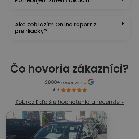
Potrebujem zmeniť lokáciu!
Ako zobrazím Online report z
prehliadky?
Čo hovoria zákazníci?
2000+
recenzií na
4.9





Zobraziť ďalšie hodnotenia a recenzie »