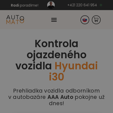
+421 220 641 954
Radi
poradíme!
Kontrola
Česko
ojazdeného
Nemecko
vozidla
Hyundai
i30
Prehliadka vozidla odborníkom
v autobazáre
AAA Auto
pokojne už
dnes!