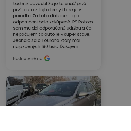
technik povedal že je to snáď prvé
prvé auto z tejto firmy ktoré je v
poradku. Za toto ďakujem a po
odporúčaní bolo zakúpené. PS Potom
som mu dal odporúčanú údržbu a čo
nepočujem to auto je v super stave.
Jednalo sa o Tourana ktorý mal
najazdených 180 tisíc. Ďakujem
Hodnotené na