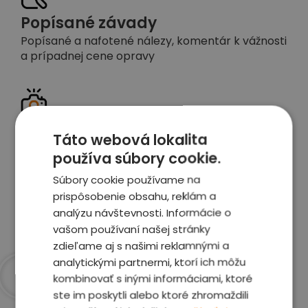
Popísané závady
Popísané a nafotené nálezy, komentár k vážnosti
a prípadnej cene opravy
Detailné foto aj video
Táto webová lokalita
Celé auto z exteriéru aj interiéru nafotíme
používa súbory cookie.
vrátane závad a poškodení
Súbory cookie používame na
prispôsobenie obsahu, reklám a
Zobraziť report
analýzu návštevnosti. Informácie o
vašom používaní našej stránky
zdieľame aj s našimi reklamnými a
analytickými partnermi, ktorí ich môžu
kombinovať s inými informáciami, ktoré
ste im poskytli alebo ktoré zhromaždili
Prečo sme najlepšia