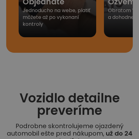
Objednáte
Ozveme
Jednoducho na webe, platiť
Obratom Vá
môžete až po vykonaní
a dohodneme 
kontroly
Vozidlo detailne
preveríme
Podrobne skontrolujeme ojazdený
automobil ešte pred nákupom,
už do 24