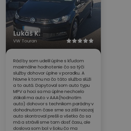
Lukáš K.
VW Touran





Rád by som udelil úplne s kľudom
maximálne hodnotenie čo sa týči
služby dohovor úplne v poradku. A
hlavne k tomu na čo táto služba slúži
a to autá. Dopytoval som auto typu
MPV a hoci sa ma úplne nechcelo
zlákali ma auto v AAA(hodnotim
auto) dohovor s technikom parádny v
dohodnutom čase sme sa zišli naozaj
auto skontroval prešli a všetko čo sa
má a strávili sme tam dosť času, ale
doslova som bol v šoku čo ma