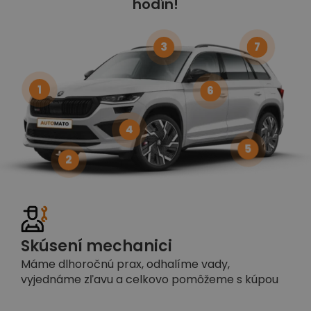
hodín!
3
7
1
6
4
5
2
Skúsení mechanici
Máme dlhoročnú prax, odhalíme vady,
vyjednáme zľavu a celkovo pomôžeme s kúpou