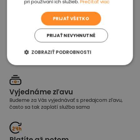
pri používaní ich služieb.
Prečítať viac
voľba
PRIJAŤ VŠETKO
PRIJAŤ NEVYHNUTNÉ
Garancia spokojnosti
ZOBRAZIŤ PODROBNOSTI
Pokiaľ nebudete s našou prácou spokojní,
napíšte nám a okamžite situáciu vyriešime
Vyjednáme zľavu
Budeme za Vás vyjednávať s predajcom zľavu,
často sa tak zaplatí služba sama
Platíte až potom