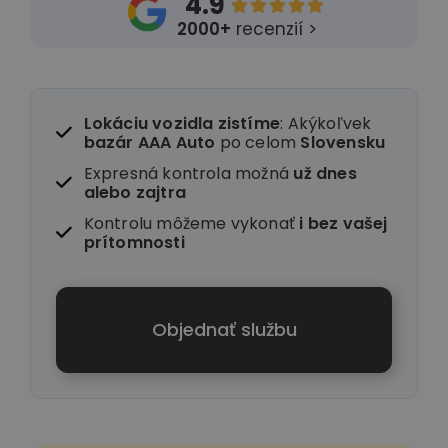
4.9





2000+
recenzií >
Lokáciu vozidla zistíme
: Akýkoľvek
bazár AAA Auto
po celom
Slovensku
Expresná kontrola možná
už dnes
alebo zajtra
Kontrolu môžeme vykonať
i
bez vašej
prítomnosti
Objednať službu