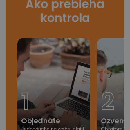
Ako prebieha
kontrola
1
2
Objednáte
Ozveme
Jednoducho na webe, platiť
Obratom Vá