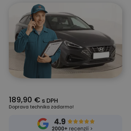
189,90 €
s DPH
Doprava technika zadarmo!
4.9





2000+
recenzií >