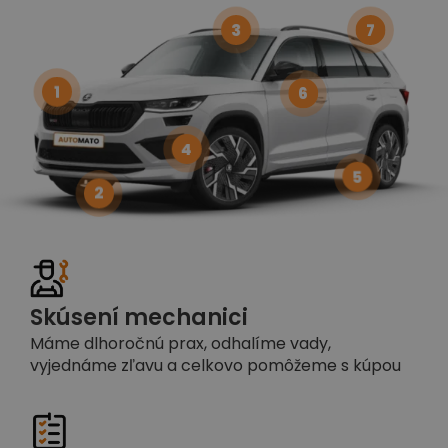
3
7
1
6
4
5
2
Skúsení mechanici
Máme dlhoročnú prax, odhalíme vady,
vyjednáme zľavu a celkovo pomôžeme s kúpou