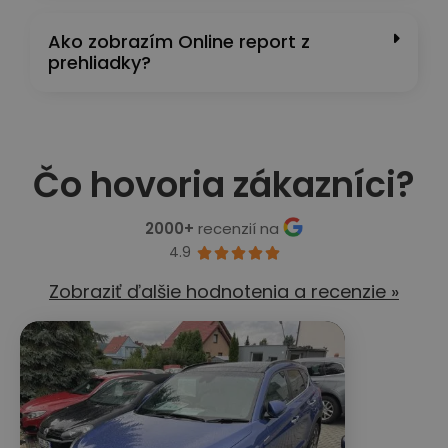
Ako zobrazím Online report z
prehliadky?
Čo hovoria zákazníci?
2000+
recenzií na
4.9





Zobraziť ďalšie hodnotenia a recenzie »