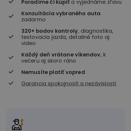
Poradíme či kúpiť
a vyjednáme zľavu
Konzultácia vybraného auta
zadarmo
320+ bodov kontroly
, diagnostika,
testovacia jazda, detailné foto aj
video
Každý deň vrátane víkendov
, k
večeru aj skoro ráno
Nemusíte platiť vopred
Garancia spokojnosti a nezávislosti