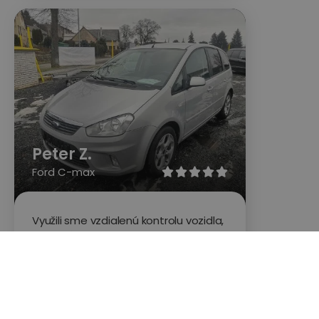
Peter Z.
Ford C-max





Využili sme vzdialenú kontrolu vozidla,
nepriplácali sme si expres vybavenie....
službu sme objednali po 17 hodine
večer, do cca 2 hodín po objednaní
nás kontaktoval technik a druhý deň
okolo poludňajšieho nám už volal po
prehliadke s informáciami o vozidle,