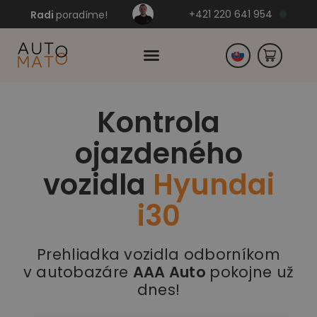
+421 220 641 954
Radi
poradíme!
Kontrola
Česko
ojazdeného
Nemecko
vozidla
Hyundai
i30
Prehliadka vozidla odborníkom
v autobazáre
AAA Auto
pokojne už
dnes!