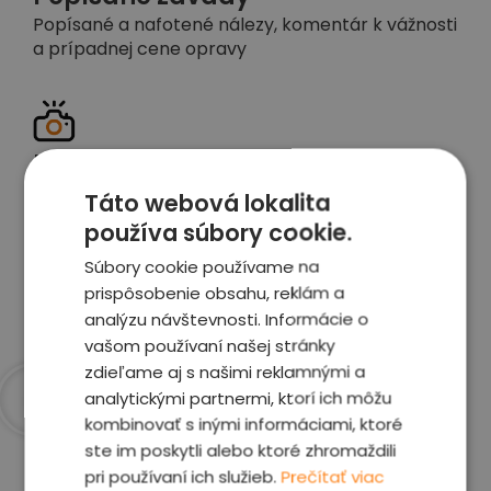
Popísané a nafotené nálezy, komentár k vážnosti
a prípadnej cene opravy
Detailné foto aj video
Celé auto z exteriéru aj interiéru nafotíme
Táto webová lokalita
vrátane závad a poškodení
používa súbory cookie.
Súbory cookie používame na
Zobraziť report
prispôsobenie obsahu, reklám a
analýzu návštevnosti. Informácie o
vašom používaní našej stránky
zdieľame aj s našimi reklamnými a
analytickými partnermi, ktorí ich môžu
kombinovať s inými informáciami, ktoré
Prečo sme najlepšia
ste im poskytli alebo ktoré zhromaždili
voľba
pri používaní ich služieb.
Prečítať viac