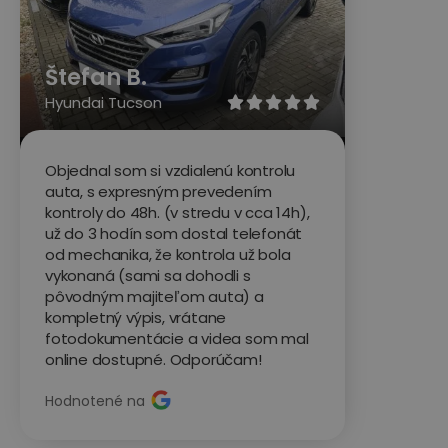
Štefan B.
Hyundai Tucson





Objednal som si vzdialenú kontrolu
auta, s expresným prevedením
kontroly do 48h. (v stredu v cca 14h),
už do 3 hodín som dostal telefonát
od mechanika, že kontrola už bola
vykonaná (sami sa dohodli s
pôvodným majiteľom auta) a
kompletný výpis, vrátane
fotodokumentácie a videa som mal
online dostupné. Odporúčam!
Hodnotené na