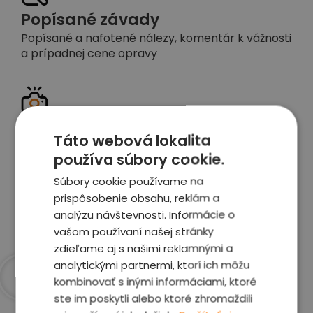
Popísané závady
Popísané a nafotené nálezy, komentár k vážnosti
a prípadnej cene opravy
Detailné foto aj video
Táto webová lokalita
Celé auto z exteriéru aj interiéru nafotíme
používa súbory cookie.
vrátane závad a poškodení
Súbory cookie používame na
prispôsobenie obsahu, reklám a
Zobraziť report
analýzu návštevnosti. Informácie o
vašom používaní našej stránky
zdieľame aj s našimi reklamnými a
analytickými partnermi, ktorí ich môžu
kombinovať s inými informáciami, ktoré
Prečo sme najlepšia
ste im poskytli alebo ktoré zhromaždili