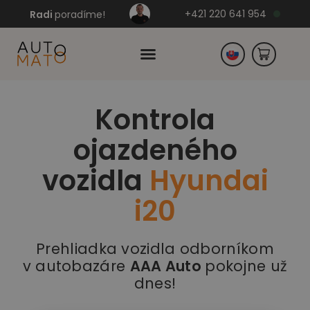
+421 220 641 954
Radi
poradíme!
Kontrola
Česko
ojazdeného
Nemecko
vozidla
Hyundai
i20
Prehliadka vozidla odborníkom
v autobazáre
AAA Auto
pokojne už
dnes!