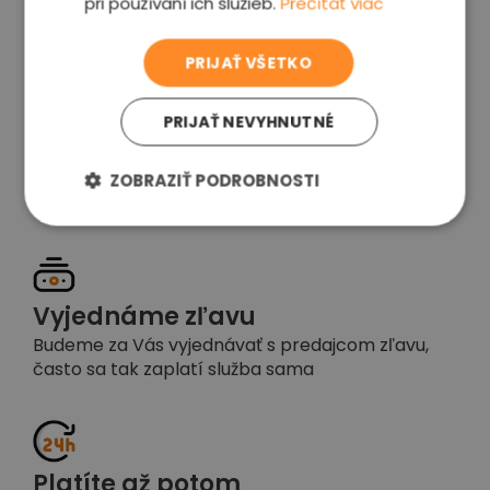
pri používaní ich služieb.
Prečítať viac
voľba
PRIJAŤ VŠETKO
PRIJAŤ NEVYHNUTNÉ
Garancia spokojnosti
Pokiaľ nebudete s našou prácou spokojní,
ZOBRAZIŤ PODROBNOSTI
napíšte nám a okamžite situáciu vyriešime
Vyjednáme zľavu
Budeme za Vás vyjednávať s predajcom zľavu,
často sa tak zaplatí služba sama
Platíte až potom