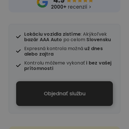
4.9





2000+
recenzií >
Lokáciu vozidla zistíme
: Akýkoľvek
bazár AAA Auto
po celom
Slovensku
Expresná kontrola možná
už dnes
alebo zajtra
Kontrolu môžeme vykonať
i
bez vašej
prítomnosti
Objednať službu