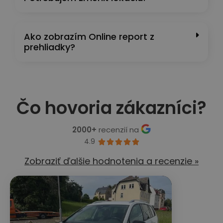
Ako zobrazím Online report z
prehliadky?
Čo hovoria zákazníci?
2000+
recenzií na
4.9





Zobraziť ďalšie hodnotenia a recenzie »