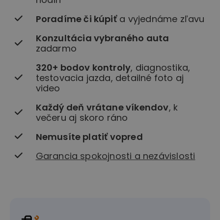
Poradíme či kúpiť
a vyjednáme zľavu
Konzultácia vybraného auta
zadarmo
320+ bodov kontroly
, diagnostika,
testovacia jazda, detailné foto aj
video
Každý deň vrátane víkendov
, k
večeru aj skoro ráno
Nemusíte platiť vopred
Garancia spokojnosti a nezávislosti