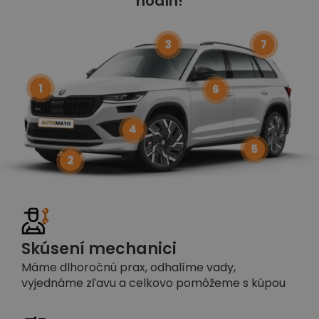
hodín!
3
7
1
6
4
5
2
Skúsení mechanici
Máme dlhoročnú prax, odhalíme vady,
vyjednáme zľavu a celkovo pomôžeme s kúpou