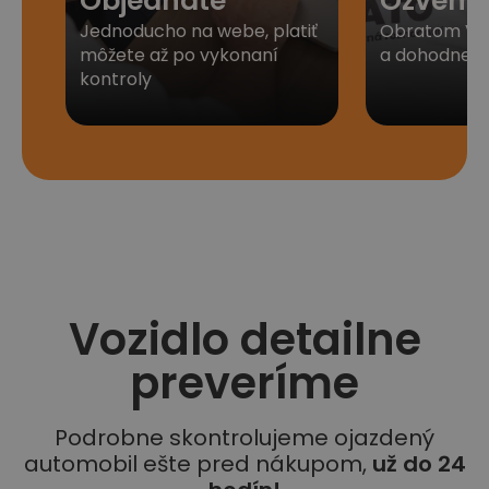
Objednáte
Ozveme
Jednoducho na webe, platiť
Obratom Vá
môžete až po vykonaní
a dohodneme 
kontroly
Vozidlo detailne
preveríme
Podrobne skontrolujeme ojazdený
automobil ešte pred nákupom,
už do 24