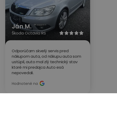
Ján M.
Škoda Octavia RS





Odporúčam skvelý servis pred
nákupom auta, od nákupu auta som
ustúpil, auto mal zlý technický stav
ktoré mi predajca Auto esá
nepovedali.
Hodnotené na