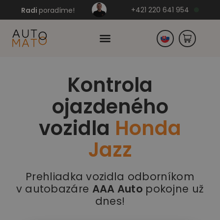
+421 220 641 954
Radi
poradíme!
Kontrola
Česko
ojazdeného
Nemecko
vozidla
Honda
Jazz
Prehliadka vozidla odborníkom
v autobazáre
AAA Auto
pokojne už
dnes!