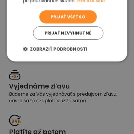
pri používaní ich služieb.
Prečítať viac
voľba
PRIJAŤ VŠETKO
PRIJAŤ NEVYHNUTNÉ
Garancia spokojnosti
Pokiaľ nebudete s našou prácou spokojní,
ZOBRAZIŤ PODROBNOSTI
napíšte nám a okamžite situáciu vyriešime
Vyjednáme zľavu
Budeme za Vás vyjednávať s predajcom zľavu,
často sa tak zaplatí služba sama
Platíte až potom