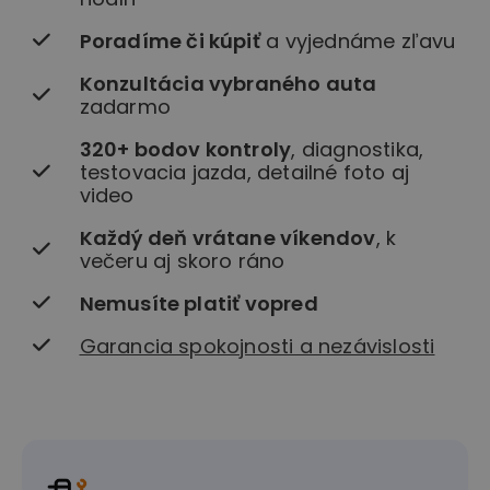
Poradíme či kúpiť
a vyjednáme zľavu
Konzultácia vybraného auta
zadarmo
320+ bodov kontroly
, diagnostika,
testovacia jazda, detailné foto aj
video
Každý deň vrátane víkendov
, k
večeru aj skoro ráno
Nemusíte platiť vopred
Garancia spokojnosti a nezávislosti