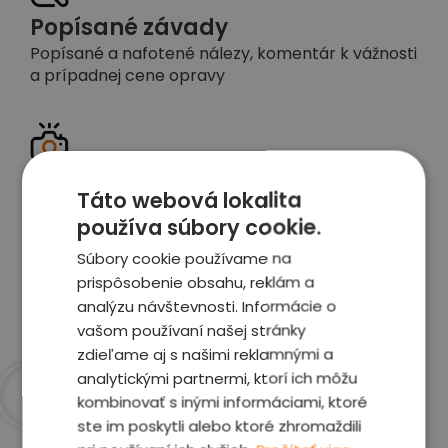
Popísané závady
Popísané a nafotené nálezy, komentár k vážnosti
a prípadnej cene opravy
Detailné foto aj video
Táto webová lokalita
Celé auto z exteriéru aj interiéru nafotíme
používa súbory cookie.
vrátane závad a poškodení
Súbory cookie používame na
prispôsobenie obsahu, reklám a
Zobraziť report
analýzu návštevnosti. Informácie o
vašom používaní našej stránky
zdieľame aj s našimi reklamnými a
analytickými partnermi, ktorí ich môžu
kombinovať s inými informáciami, ktoré
Prečo sme najlepšia
ste im poskytli alebo ktoré zhromaždili