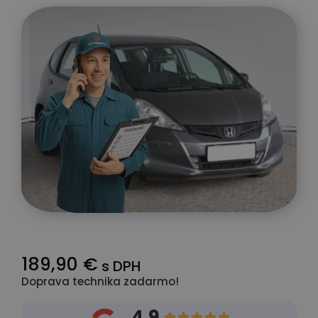
189,90 €
s DPH
Doprava technika zadarmo!
4.9




