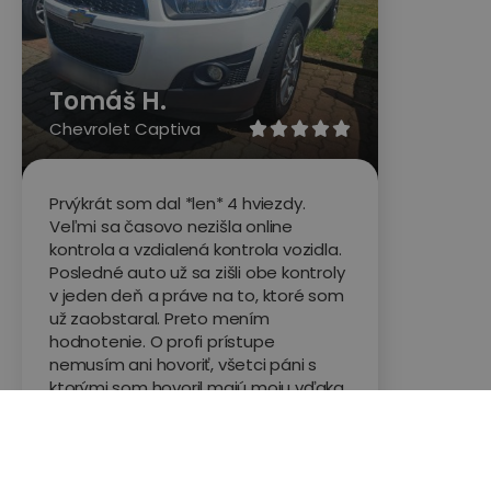
Tomáš H.
Chevrolet Captiva





Prvýkrát som dal *len* 4 hviezdy.
Veľmi sa časovo nezišla online
kontrola a vzdialená kontrola vozidla.
Posledné auto už sa zišli obe kontroly
v jeden deň a práve na to, ktoré som
už zaobstaral. Preto mením
hodnotenie. O profi prístupe
nemusím ani hovoriť, všetci páni s
ktorými som hovoril majú moju vďaka.
Každý s niečím poradil. Auto urobené,
nabudúce využijem rád znova.
Ďakujem ?