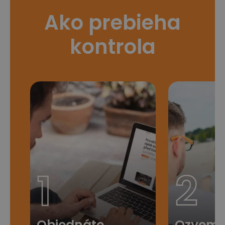
Ako prebieha
kontrola
1
2
Objednáte
Ozveme