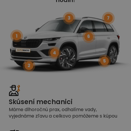
3
7
1
6
4
5
2
Skúsení mechanici
Máme dlhoročnú prax, odhalíme vady,
vyjednáme zľavu a celkovo pomôžeme s kúpou