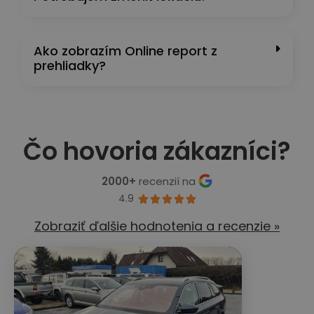
Ako zobrazím Online report z
prehliadky?
Čo hovoria zákazníci?
2000+
recenzií na
4.9





Zobraziť ďalšie hodnotenia a recenzie »