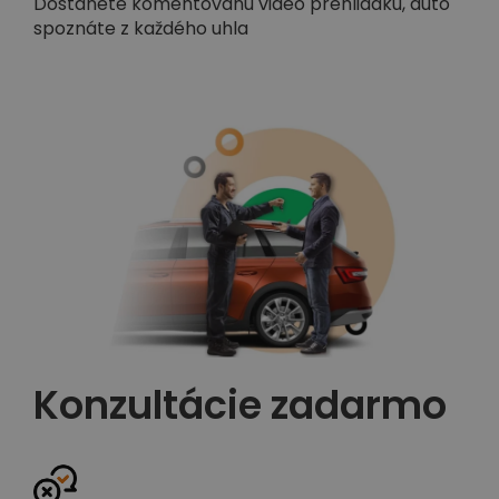
Dostanete komentovanú video prehliadku, auto
spoznáte z každého uhla
Konzultácie zadarmo