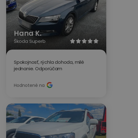
Hana K.
Škoda Superb





Spokojnosť, rýchla dohoda, milé
jednanie. Odporúčam
Hodnotené na