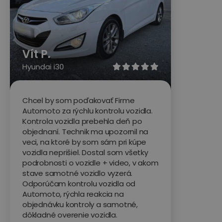
Vít P.
Hyundai i30





Chcel by som poďakovať Firme
Automoto za rýchlu kontrolu vozidla.
Kontrola vozidla prebehla deň po
objednaní. Technik ma upozornil na
veci, na ktoré by som sám pri kúpe
vozidla neprišiel. Dostal som všetky
podrobnosti o vozidle + video, v akom
stave samotné vozidlo vyzerá.
Odporúčam kontrolu vozidla od
Automoto, rýchla reakcia na
objednávku kontroly a samotné,
dôkladné overenie vozidla.