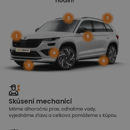
hodín!
3
7
1
6
4
5
2
Skúsení mechanici
Máme dlhoročnú prax, odhalíme vady,
vyjednáme zľavu a celkovo pomôžeme s kúpou