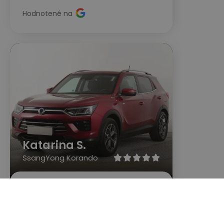
Hodnotené na
Katarina S.
SsangYong Korando





S Automato som bola veľmi
spokojná. Mala som ohľadom kúpy
auta strach, pretože o autách veľmi
neviem.... ale technik z Automato bol