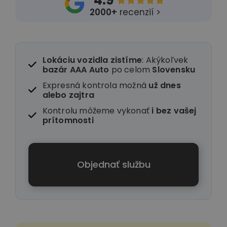
4.9





2000+
recenzií >
Lokáciu vozidla zistíme
: Akýkoľvek
bazár AAA Auto
po celom
Slovensku
Expresná kontrola možná
už dnes
alebo zajtra
Kontrolu môžeme vykonať
i
bez vašej
prítomnosti
Objednať službu