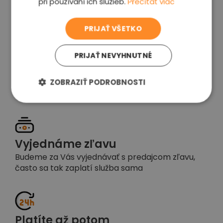
pri používaní ich služieb.
Prečítať viac
voľba
PRIJAŤ VŠETKO
PRIJAŤ NEVYHNUTNÉ
Garancia spokojnosti
Pokiaľ nebudete s našou prácou spokojní,
ZOBRAZIŤ PODROBNOSTI
napíšte nám a okamžite situáciu vyriešime
Vyjednáme zľavu
Budeme za Vás vyjednávať s predajcom zľavu,
často sa tak zaplatí služba sama
Platíte až potom