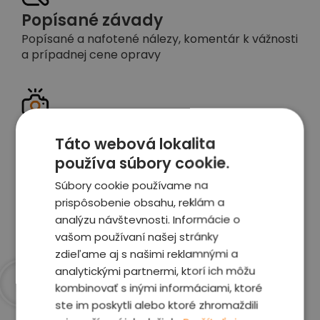
Popísané závady
Popísané a nafotené nálezy, komentár k vážnosti
a prípadnej cene opravy
Detailné foto aj video
Táto webová lokalita
Celé auto z exteriéru aj interiéru nafotíme
používa súbory cookie.
vrátane závad a poškodení
Súbory cookie používame na
prispôsobenie obsahu, reklám a
Zobraziť report
analýzu návštevnosti. Informácie o
vašom používaní našej stránky
zdieľame aj s našimi reklamnými a
analytickými partnermi, ktorí ich môžu
kombinovať s inými informáciami, ktoré
Prečo sme najlepšia
ste im poskytli alebo ktoré zhromaždili