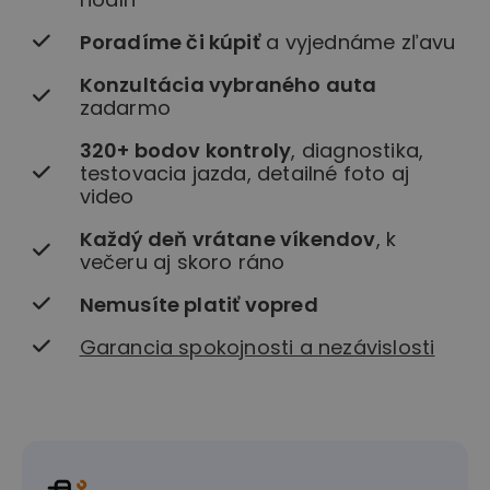
Poradíme či kúpiť
a vyjednáme zľavu
Konzultácia vybraného auta
zadarmo
320+ bodov kontroly
, diagnostika,
testovacia jazda, detailné foto aj
video
Každý deň vrátane víkendov
, k
večeru aj skoro ráno
Nemusíte platiť vopred
Garancia spokojnosti a nezávislosti