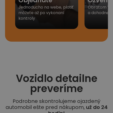
Objednáte
Ozveme
Jednoducho na webe, platiť
Obratom Vá
môžete až po vykonaní
a dohodneme 
kontroly
Vozidlo detailne
preveríme
Podrobne skontrolujeme ojazdený
automobil ešte pred nákupom,
už do 24