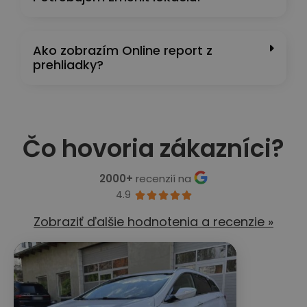
Ako zobrazím Online report z
prehliadky?
Čo hovoria zákazníci?
2000+
recenzií na
4.9





Zobraziť ďalšie hodnotenia a recenzie »