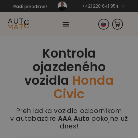
+421 220 641 954
Radi
poradíme!
Kontrola
Česko
ojazdeného
Nemecko
vozidla
Honda
Civic
Prehliadka vozidla odborníkom
v autobazáre
AAA Auto
pokojne už
dnes!