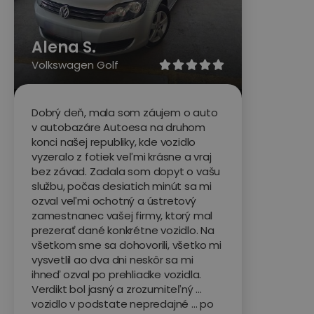
Alena S.
Volkswagen Golf





Dobrý deň, mala som záujem o auto
v autobazáre Autoesa na druhom
konci našej republiky, kde vozidlo
vyzeralo z fotiek veľmi krásne a vraj
bez závad. Zadala som dopyt o vašu
službu, počas desiatich minút sa mi
ozval veľmi ochotný a ústretový
zamestnanec vašej firmy, ktorý mal
prezerať dané konkrétne vozidlo. Na
všetkom sme sa dohovorili, všetko mi
vysvetlil ao dva dni neskôr sa mi
ihneď ozval po prehliadke vozidla.
Verdikt bol jasný a zrozumiteľný ...
vozidlo v podstate nepredajné ... po