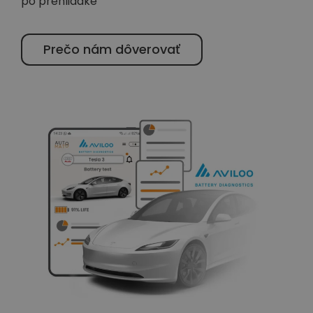
po prehliadke
Prečo nám dôverovať