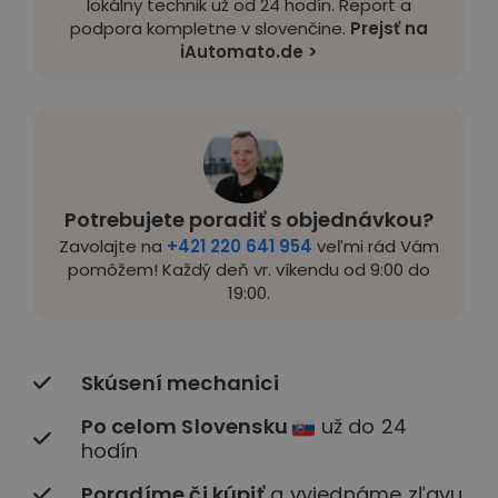
lokálny technik už od 24 hodín. Report a
podpora kompletne v slovenčine.
Prejsť na
iAutomato.de >
Potrebujete poradiť s objednávkou?
Zavolajte na
+421 220 641 954
veľmi rád Vám
pomôžem! Každý deň vr. víkendu od 9:00 do
19:00.
Skúsení mechanici
Po celom Slovensku
už do 24
hodín
Poradíme či kúpiť
a vyjednáme zľavu