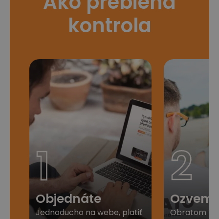
Ako prebieha
kontrola
1
2
Objednáte
Ozveme
Jednoducho na webe, platiť
Obratom Vá