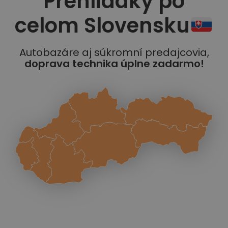
Prehliadky po
celom Slovensku
Autobazáre aj súkromní predajcovia,
doprava technika úplne zadarmo!