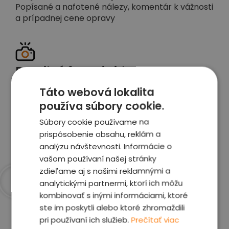
Popísané a nafotené nálezy, komentár k vážnosti
a prípadnej cene opravy
Detailné foto aj video
Celé auto z exteriéru aj interiéru nafotíme
Táto webová lokalita
vrátane závad a poškodení
používa súbory cookie.
Súbory cookie používame na
Zobraziť report
prispôsobenie obsahu, reklám a
analýzu návštevnosti. Informácie o
vašom používaní našej stránky
zdieľame aj s našimi reklamnými a
analytickými partnermi, ktorí ich môžu
kombinovať s inými informáciami, ktoré
Prečo sme najlepšia
ste im poskytli alebo ktoré zhromaždili
voľba
pri používaní ich služieb.
Prečítať viac