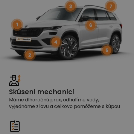
3
7
1
6
4
5
2
Skúsení mechanici
Máme dlhoročnú prax, odhalíme vady,
vyjednáme zľavu a celkovo pomôžeme s kúpou