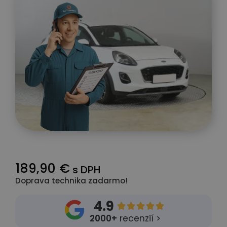
189,90 €
s DPH
Doprava technika zadarmo!
4.9





2000+
recenzií >