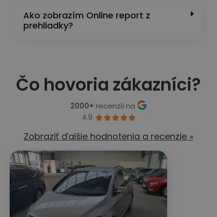
Ako zobrazím Online report z
prehliadky?
Čo hovoria zákazníci?
2000+
recenzií na
4.9





Zobraziť ďalšie hodnotenia a recenzie »