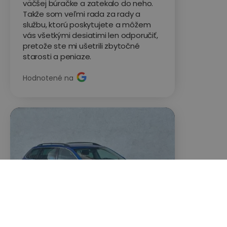
väčšej búračke a zatekalo do neho.
Takže som veľmi rada za rady a
službu, ktorú poskytujete a môžem
vás všetkými desiatimi len odporučiť,
pretože ste mi ušetrili zbytočné
starosti a peniaze.
Hodnotené na
Pavol B.
Škoda Octavia




