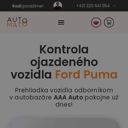
+421 220 641 954
Radi
poradíme!
Kontrola
Česko
ojazdeného
Nemecko
vozidla
Ford Puma
Prehliadka vozidla odborníkom
v autobazáre
AAA Auto
pokojne už
dnes!