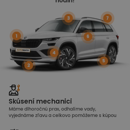
hodín!
3
7
1
6
4
5
2
Skúsení mechanici
Máme dlhoročnú prax, odhalíme vady,
vyjednáme zľavu a celkovo pomôžeme s kúpou