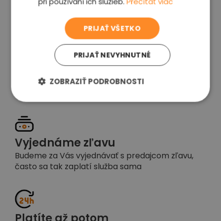
pri používaní ich služieb.
Prečítať viac
voľba
PRIJAŤ VŠETKO
PRIJAŤ NEVYHNUTNÉ
Garancia spokojnosti
Pokiaľ nebudete s našou prácou spokojní,
ZOBRAZIŤ PODROBNOSTI
napíšte nám a okamžite situáciu vyriešime
Vyjednáme zľavu
Budeme za Vás vyjednávať s predajcom zľavu,
často sa tak zaplatí služba sama
Platíte až potom