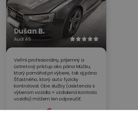
Dušan B.
Audi A5





Veľmi profesionálny, príjemný a
ústretový prístup ako pána Múčku,
ktorý pomáhal pri výbere, tak aj pána
Šťastného, ktorý auto fyzicky
kontroloval. Obe služby (asistencia s
výberom vozidla + vzdialená kontrola
vozidla) môžem len odporučiť.
Hodnotené na