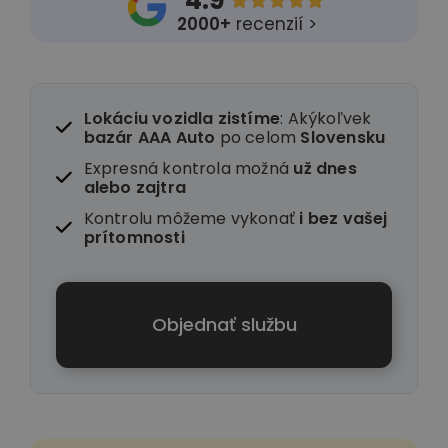
4.9





2000+
recenzií >
Lokáciu vozidla zistíme
: Akýkoľvek
bazár AAA Auto
po celom
Slovensku
Expresná kontrola možná
už dnes
alebo zajtra
Kontrolu môžeme vykonať
i
bez vašej
prítomnosti
Objednať službu