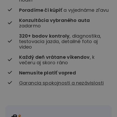
Poradíme či kúpiť
a vyjednáme zľavu
Konzultácia vybraného auta
zadarmo
320+ bodov kontroly
, diagnostika,
testovacia jazda, detailné foto aj
video
Každý deň vrátane víkendov
, k
večeru aj skoro ráno
Nemusíte platiť vopred
Garancia spokojnosti a nezávislosti