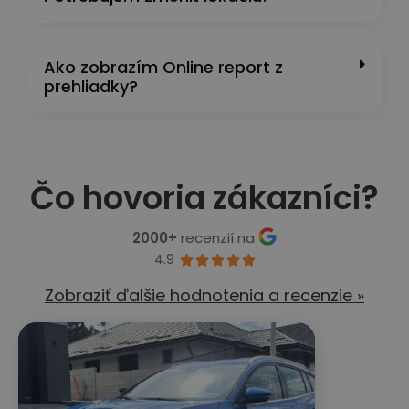
Ako zobrazím Online report z
prehliadky?
Čo hovoria zákazníci?
2000+
recenzií na
4.9





Zobraziť ďalšie hodnotenia a recenzie »