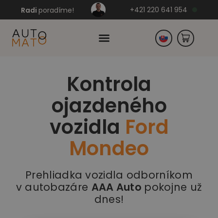
+421 220 641 954
Radi
poradíme!
Kontrola
Česko
ojazdeného
Nemecko
vozidla
Ford
Mondeo
Prehliadka vozidla odborníkom
v autobazáre
AAA Auto
pokojne už
dnes!