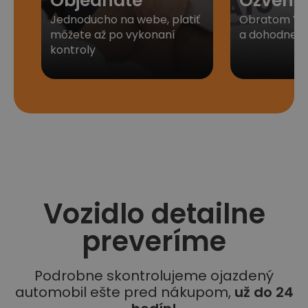
Objednáte
Ozveme
Jednoducho na webe, platiť
Obratom Vá
môžete až po vykonaní
a dohodneme 
kontroly
Vozidlo detailne
preveríme
Podrobne skontrolujeme ojazdený
automobil ešte pred nákupom,
už do 24