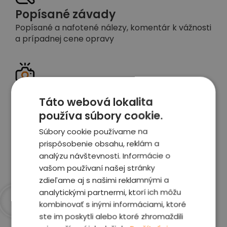
Popísané závady
Popísané a nafotené nálezy, komentár k vážnosti
a prípadnej cene opravy
Detailné foto aj video
Táto webová lokalita
Celé auto z exteriéru aj interiéru nafotíme
používa súbory cookie.
vrátane závad a poškodení
Súbory cookie používame na
prispôsobenie obsahu, reklám a
Zobraziť report
analýzu návštevnosti. Informácie o
vašom používaní našej stránky
zdieľame aj s našimi reklamnými a
analytickými partnermi, ktorí ich môžu
kombinovať s inými informáciami, ktoré
Prečo sme najlepšia
ste im poskytli alebo ktoré zhromaždili