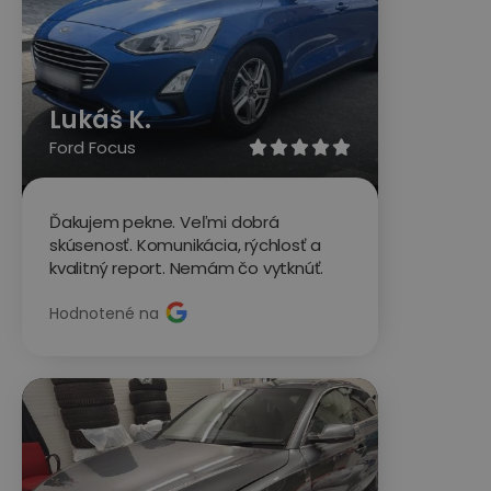
Lukáš K.
Ford Focus





Ďakujem pekne. Veľmi dobrá
skúsenosť. Komunikácia, rýchlosť a
kvalitný report. Nemám čo vytknúť.
Hodnotené na