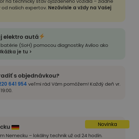
zor na technický stav ojazdeného vozidla – žiadne
y od našich expertov.
Nezávisle a vždy na Vašej
j elektro autá
 batérie (SoH) pomocou diagnostiky Aviloo ako
Ukážka je tu >
radiť s objednávkou?
220 641 954
veľmi rád Vám pomôžem! Každý deň vr.
19:00.
Novinka
ecku
om Nemecku – lokálny technik už od 24 hodín.