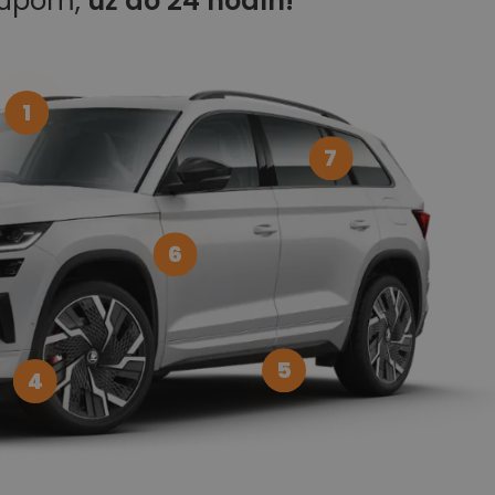
kupom,
už do 24 hodín!
1
7
6
5
4