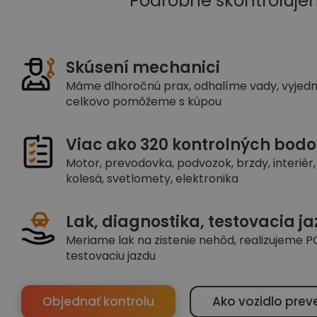
Podrobne skontroluje
Skúsení mechanici
Máme dlhoročnú prax, odhalíme vady, vyjed
celkovo pomôžeme s kúpou
Viac ako 320 kontrolných bodo
Motor, prevodovka, podvozok, brzdy, interiér, 
kolesá, svetlomety, elektronika
Lak, diagnostika, testovacia j
Meriame lak na zistenie nehôd, realizujeme PC
testovaciu jazdu
Objednať kontrolu
Ako vozidlo prev