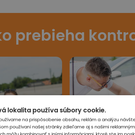
o prebieha kontr
 lokalita používa súbory cookie.
3
oužívame na prispôsobenie obsahu, reklám a analýzu návšte
šom používaní našej stránky zdieľame aj s našimi reklamnými
 ich môžu kombinovať s inými informáciami, ktoré ste im posky