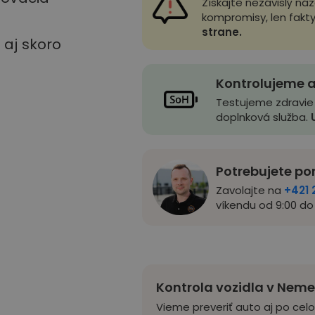
Získajte nezávislý ná
kompromisy, len fakt
strane.
u aj skoro
Kontrolujeme a
Testujeme zdravie
doplnková služba.
Potrebujete po
Zavolajte na
+421 
víkendu od 9:00 do 
Kontrola vozidla v Nem
Vieme preveriť auto aj po cel