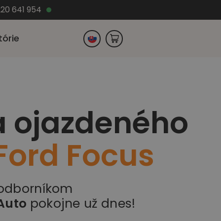
220 641 954
tórie
Česko
a ojazdeného
Nemecko
Ford Focus
 odborníkom
Auto
pokojne už dnes!