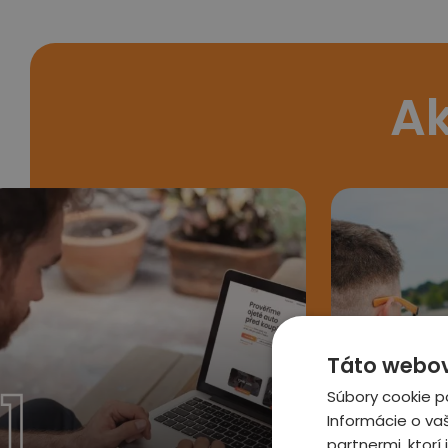
Ak
Táto webová
1
2
Súbory cookie p
Informácie o va
partnermi, ktorí