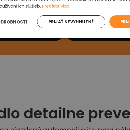
oužívaní ich služieb.
Prečítať viac
e sa Vám
Preveríme au
ODROBNOSTI
PRIJAŤ NEVYHNUTNÉ
PRI
ás kontaktujeme a
Prehliadneme auto, v
si detaily
zľavu a oznámime od
dlo detailne prev