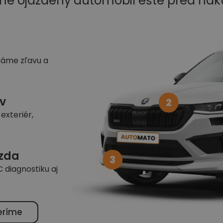
me ojazdený automobil ešte pred ná
náme zľavu a
v
2
exteriér,
azda
3
 diagnostiku aj
eríme