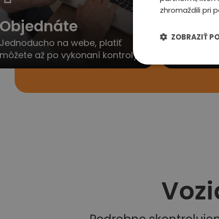
zhromaždili pri p
Objednáte
Ozvem
ZOBRAZIŤ P
Jednoducho na webe, platiť
Obratom V
môžete až po vykonaní kontroly
dohodneme 
Vozi