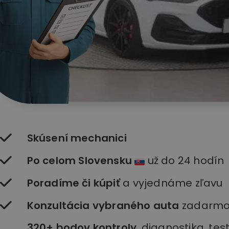
Skúsení mechanici
Po celom Slovensku
už do 24 hodín
Poradíme či kúpiť
a vyjednáme zľavu
Konzultácia vybraného auta
zadarm
320+ bodov kontroly
, diagnostika, te