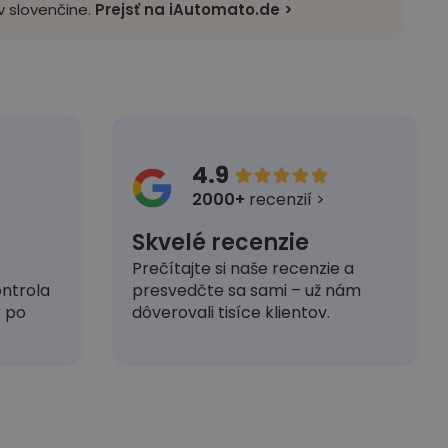
 slovenčine.
Prejsť na iAutomato.de >
4.9





2000+
recenzií >
Skvelé recenzie
Prečítajte si naše recenzie a
presvedčte sa sami – už nám
ntrola
dôverovali tisíce klientov.
k po