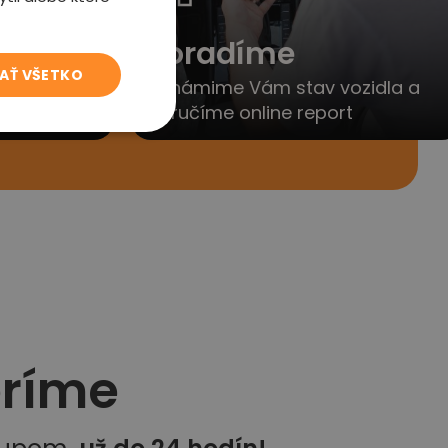
to
Poradíme
JAŤ VŠETKO
yjednáme
Oznámime Vám stav vozidla a
porúčanie
doručíme online report
eríme