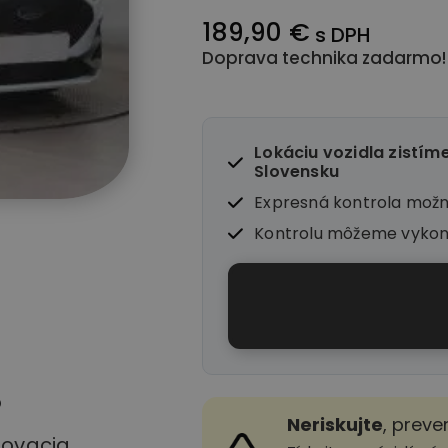
189,90 €
s DPH
Doprava technika zadarmo!
Lokáciu vozidla zistím
Slovensku
Expresná kontrola mož
Kontrolu môžeme vyko
o
Neriskujte
, preve
stovacia