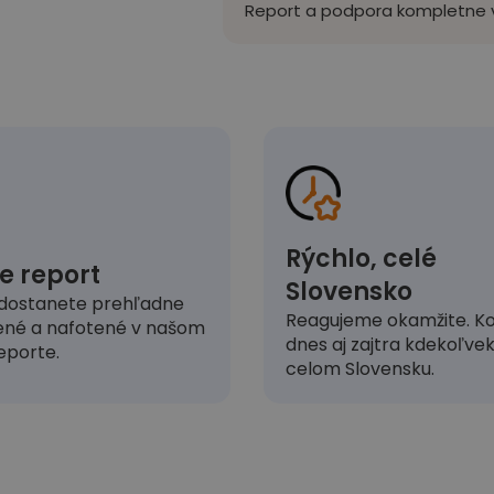
Report a podpora kompletne v
Rýchlo, celé
e report
Slovensko
dostanete prehľadne
Reagujeme okamžite. Ko
ené a nafotené v našom
dnes aj zajtra kdekoľve
eporte.
celom Slovensku.