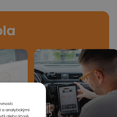
ola
4
vnosti.
 a analytickými
tli alebo ktoré