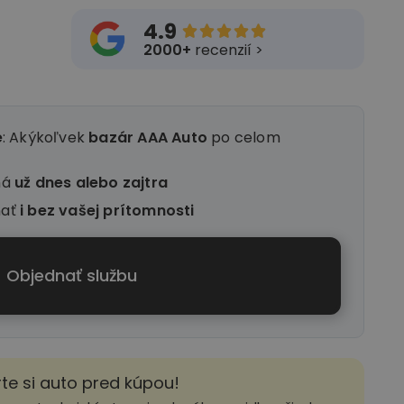
4.9





2000+
recenzií >
e
: Akýkoľvek
bazár AAA Auto
po celom
ná
už dnes alebo zajtra
nať
i
bez vašej prítomnosti
Objednať službu
rte si auto pred kúpou!