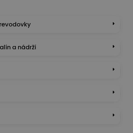
prevodovky
alín a nádrží