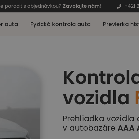
te poradiť s objednávkou?
Zavolajte nám!
+421 
r auta
Fyzická kontrola auta
Previerka his
Kontrol
vozidla
Prehliadka vozidla
v autobazáre
AAA 