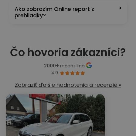
Ako zobrazím Online report z
prehliadky?
Čo hovoria zákazníci?
2000+
recenzií na
4.9





Zobraziť ďalšie hodnotenia a recenzie »