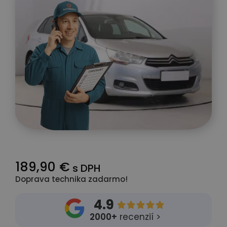
189,90 €
s DPH
Doprava technika zadarmo!
4.9





2000+
recenzií >