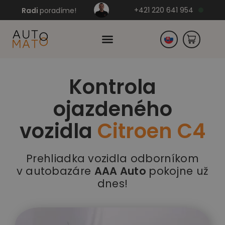
+421 220 641 954
Radi
poradíme!
Kontrola
Česko
ojazdeného
Nemecko
vozidla
Citroen C4
Prehliadka vozidla odborníkom
v autobazáre
AAA Auto
pokojne už
dnes!