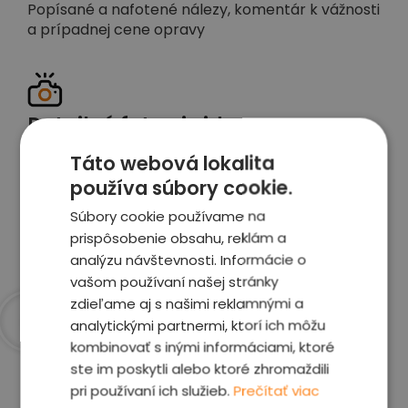
Popísané a nafotené nálezy, komentár k vážnosti
a prípadnej cene opravy
Detailné foto aj video
Celé auto z exteriéru aj interiéru nafotíme
Táto webová lokalita
vrátane závad a poškodení
používa súbory cookie.
Súbory cookie používame na
Zobraziť report
prispôsobenie obsahu, reklám a
analýzu návštevnosti. Informácie o
vašom používaní našej stránky
zdieľame aj s našimi reklamnými a
analytickými partnermi, ktorí ich môžu
kombinovať s inými informáciami, ktoré
Prečo sme najlepšia
ste im poskytli alebo ktoré zhromaždili
voľba
pri používaní ich služieb.
Prečítať viac