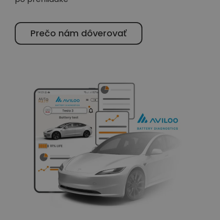
Prečo nám dôverovať