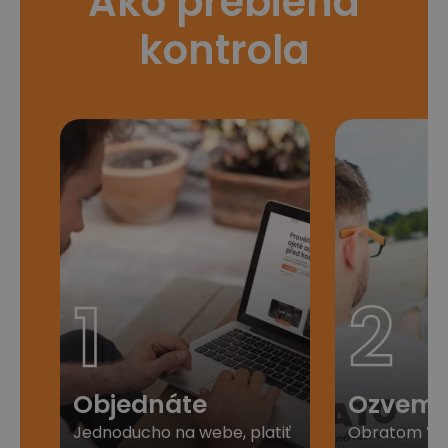
Ako prebieha
kontrola
1
2
Objednáte
Ozveme
Jednoducho na webe, platiť
Obratom Vá