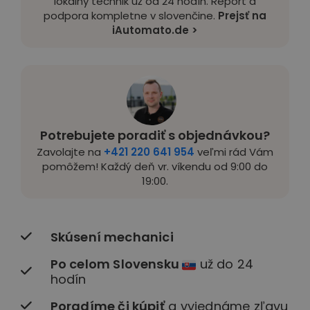
lokálny technik už od 24 hodín. Report a
podpora kompletne v slovenčine.
Prejsť na
iAutomato.de >
Potrebujete poradiť s objednávkou?
Zavolajte na
+421 220 641 954
veľmi rád Vám
pomôžem! Každý deň vr. víkendu od 9:00 do
19:00.
Skúsení mechanici
Po celom Slovensku
už do 24
hodín
Poradíme či kúpiť
a vyjednáme zľavu