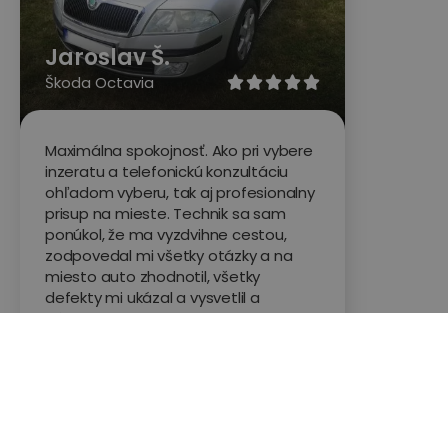
Jaroslav Š.
Škoda Octavia





Maximálna spokojnosť. Ako pri vybere
inzeratu a telefonickú konzultáciu
ohľadom vyberu, tak aj profesionalny
prisup na mieste. Technik sa sam
ponúkol, že ma vyzdvihne cestou,
zodpovedal mi všetky otázky a na
miesto auto zhodnotil, všetky
defekty mi ukázal a vysvetlil a
následne aj odhadom nacenil
náročnosť opráv. Sluzbu aj
konkretneho technika som odporucil
známym, ktorí hľadajú voz. Som rád,
že som Automato našiel, inak by som
bol pri výbere bezradný.