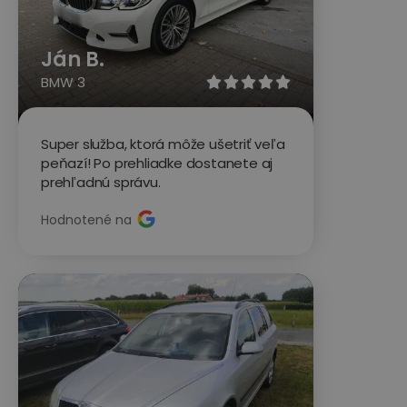
Ján B.
BMW 3





Super služba, ktorá môže ušetriť veľa
peňazí! Po prehliadke dostanete aj
prehľadnú správu.
Hodnotené na