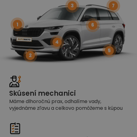
3
7
1
6
4
5
2
Skúsení mechanici
Máme dlhoročnú prax, odhalíme vady,
vyjednáme zľavu a celkovo pomôžeme s kúpou