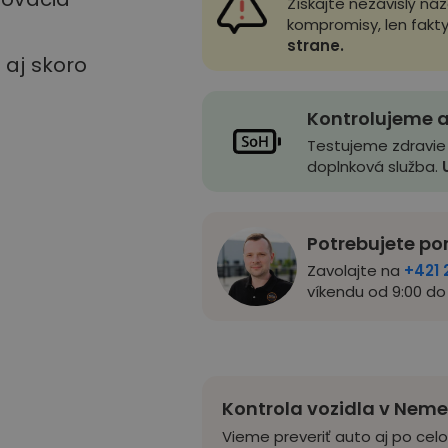
Získajte nezávislý ná
kompromisy, len fakt
strane.
u aj skoro
Kontrolujeme a
Testujeme zdravie
doplnková služba.
Potrebujete po
Zavolajte na
+421 
víkendu od 9:00 do 
Kontrola vozidla v Nem
Vieme preveriť auto aj po cel