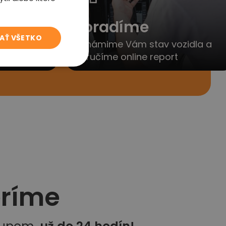
to
Poradíme
JAŤ VŠETKO
yjednáme
Oznámime Vám stav vozidla a
porúčanie
doručíme online report
eríme