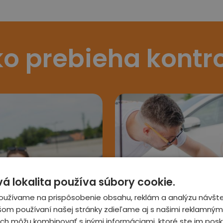
o prebieha kontr
 lokalita používa súbory cookie.
3
oužívame na prispôsobenie obsahu, reklám a analýzu návšte
šom používaní našej stránky zdieľame aj s našimi reklamnými
 ich môžu kombinovať s inými informáciami, ktoré ste im posky