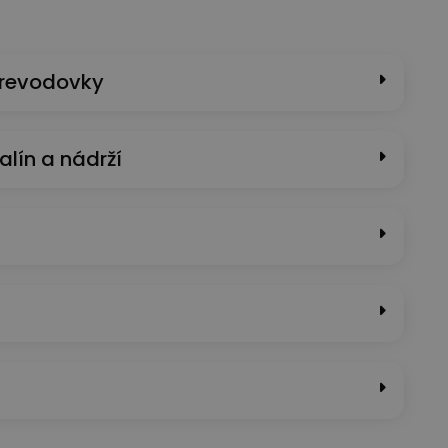
prevodovky
alín a nádrží