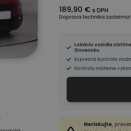
189,90 €
s DPH
Doprava technika zadarmo!
Lokáciu vozidla zistím
Slovensku
Expresná kontrola mož
Kontrolu môžeme vyko
o
Neriskujte
, preve
stovacia