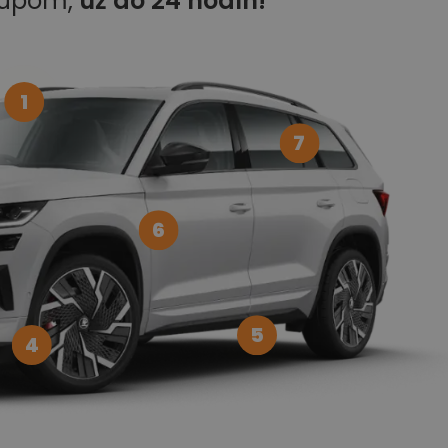
kupom,
už do 24 hodín!
1
7
6
5
4