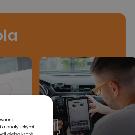
ola
4
vnosti.
 a analytickými
tli alebo ktoré