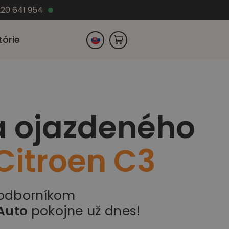
220 641 954
tórie
Česko
a ojazdeného
Nemecko
Citroen C3
 odborníkom
Auto
pokojne už dnes!