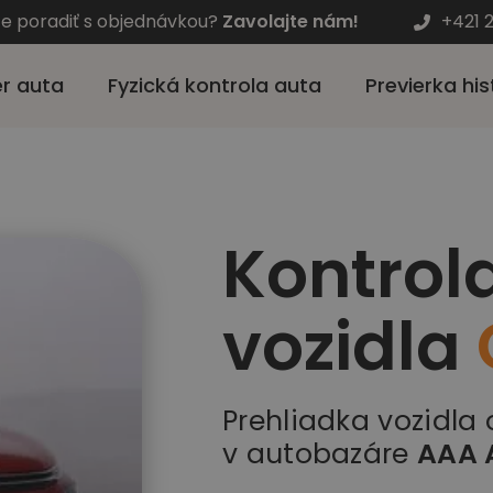
te poradiť s objednávkou?
Zavolajte nám!
+421 
r auta
Fyzická kontrola auta
Previerka his
Kontrol
vozidla
Prehliadka vozidla
v autobazáre
AAA 