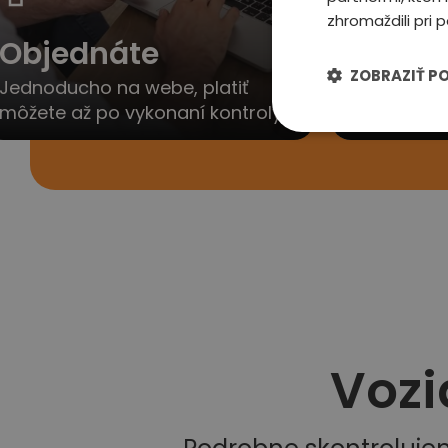
zhromaždili pri p
Objednáte
Ozvem
ZOBRAZIŤ P
Jednoducho na webe, platiť
Obratom V
môžete až po vykonaní kontroly
dohodneme 
Vozi