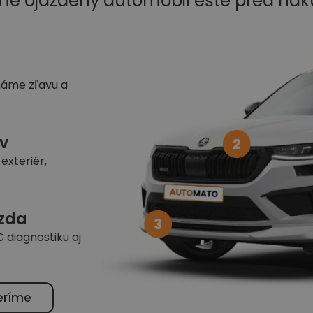
me ojazdený automobil ešte pred ná
náme zľavu a
v
2
exteriér,
azda
3
 diagnostiku aj
eríme