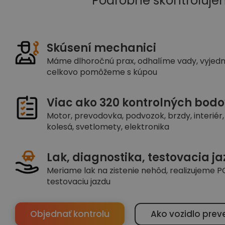
Podrobne skontroluje
Skúsení mechanici
Máme dlhoročnú prax, odhalíme vady, vyjed
celkovo pomôžeme s kúpou
Viac ako 320 kontrolných bodo
Motor, prevodovka, podvozok, brzdy, interiér, 
kolesá, svetlomety, elektronika
Lak, diagnostika, testovacia j
Meriame lak na zistenie nehôd, realizujeme PC
testovaciu jazdu
Objednať kontrolu
Ako vozidlo prev