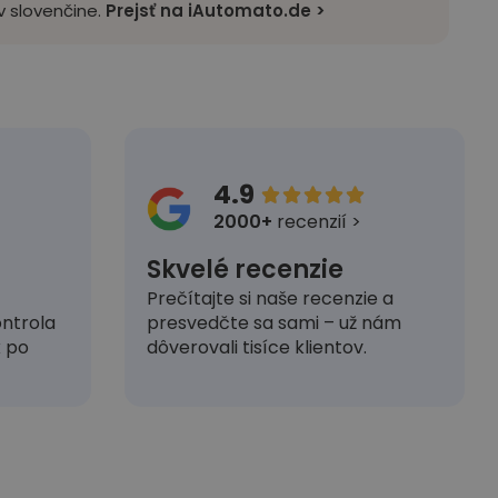
 slovenčine.
Prejsť na iAutomato.de >
4.9





2000+
recenzií >
Skvelé recenzie
Prečítajte si naše recenzie a
presvedčte sa sami – už nám
ntrola
dôverovali tisíce klientov.
k po