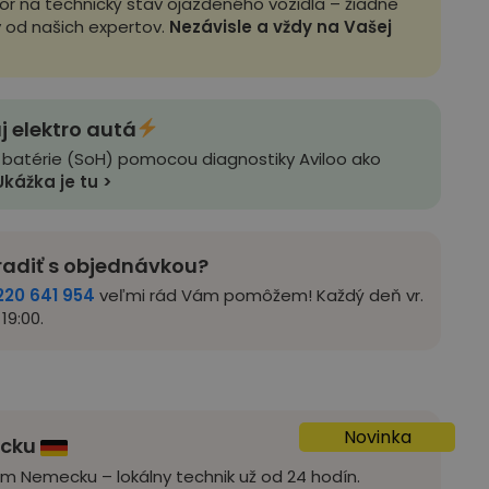
zor na technický stav ojazdeného vozidla – žiadne
y od našich expertov.
Nezávisle a vždy na Vašej
j elektro autá
 batérie (SoH) pomocou diagnostiky Aviloo ako
Ukážka je tu >
radiť s objednávkou?
220 641 954
veľmi rád Vám pomôžem! Každý deň vr.
19:00.
Novinka
ecku
om Nemecku – lokálny technik už od 24 hodín.