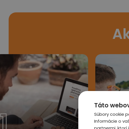
Ak
Táto webová
1
2
Súbory cookie p
Informácie o va
partnermi, ktorí