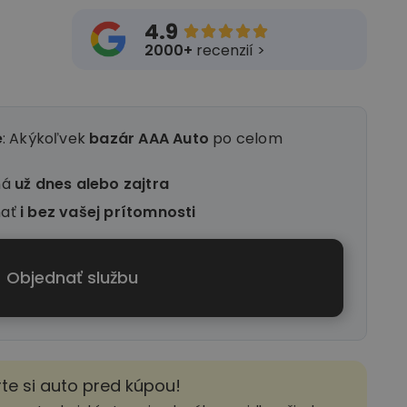
4.9





2000+
recenzií >
e
: Akýkoľvek
bazár AAA Auto
po celom
ná
už dnes alebo zajtra
nať
i
bez vašej prítomnosti
Objednať službu
rte si auto pred kúpou!