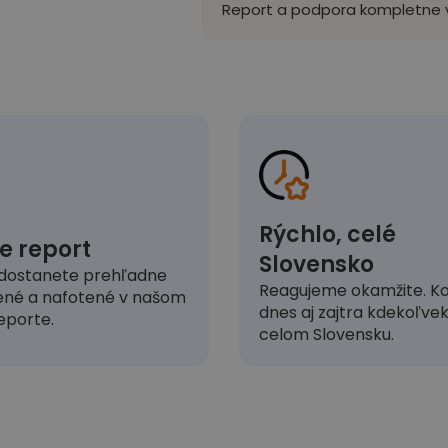
Report a podpora kompletne v
Rýchlo, celé
e report
Slovensko
dostanete prehľadne
Reagujeme okamžite. Ko
ené a nafotené v našom
dnes aj zajtra kdekoľve
eporte.
celom Slovensku.