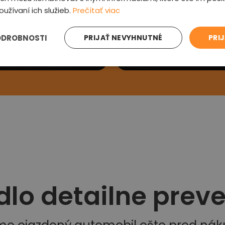
oužívaní ich služieb.
Prečítať viac
e sa Vám
Preveríme au
ODROBNOSTI
PRIJAŤ NEVYHNUTNÉ
PRI
ás kontaktujeme a
Prehliadneme auto, v
si detaily
zľavu a oznámime od
dlo detailne prev