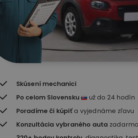
Skúsení mechanici
Po celom Slovensku
už do 24 hodín
Poradíme či kúpiť
a vyjednáme zľavu
Konzultácia vybraného auta
zadarm
320+ bodov kontroly
, diagnostika, te