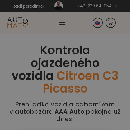
+421 220 641 954
Radi
poradíme!
Kontrola
Česko
ojazdeného
Nemecko
vozidla
Citroen C3
Picasso
Prehliadka vozidla odborníkom
v autobazáre
AAA Auto
pokojne už
dnes!