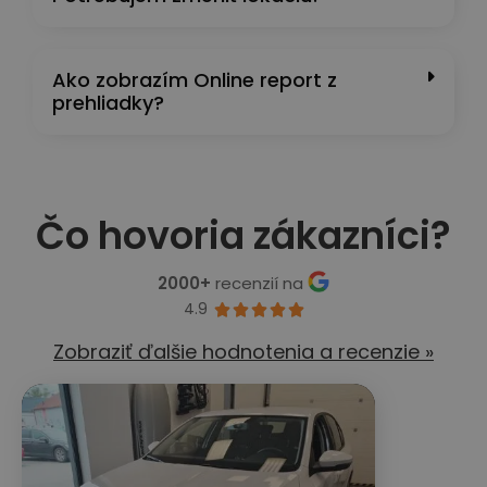
Ako zobrazím Online report z
prehliadky?
Čo hovoria zákazníci?
2000+
recenzií na
4.9





Zobraziť ďalšie hodnotenia a recenzie »