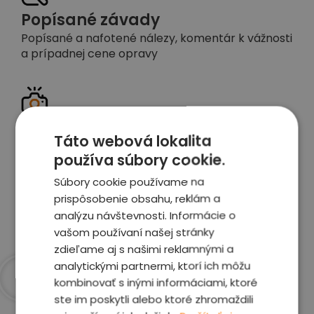
Popísané závady
Popísané a nafotené nálezy, komentár k vážnosti
a prípadnej cene opravy
Detailné foto aj video
Táto webová lokalita
Celé auto z exteriéru aj interiéru nafotíme
používa súbory cookie.
vrátane závad a poškodení
Súbory cookie používame na
prispôsobenie obsahu, reklám a
Zobraziť report
analýzu návštevnosti. Informácie o
vašom používaní našej stránky
zdieľame aj s našimi reklamnými a
analytickými partnermi, ktorí ich môžu
kombinovať s inými informáciami, ktoré
Prečo sme najlepšia
ste im poskytli alebo ktoré zhromaždili