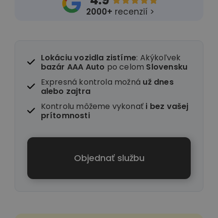
4.9





2000+
recenzií >
Lokáciu vozidla zistíme
: Akýkoľvek
bazár AAA Auto
po celom
Slovensku
Expresná kontrola možná
už dnes
alebo zajtra
Kontrolu môžeme vykonať
i
bez vašej
prítomnosti
Objednať službu