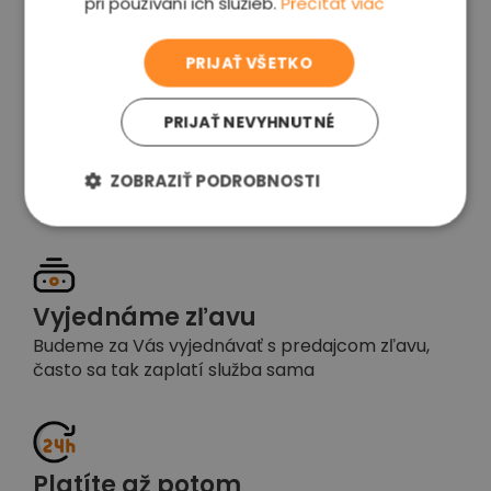
pri používaní ich služieb.
Prečítať viac
voľba
PRIJAŤ VŠETKO
PRIJAŤ NEVYHNUTNÉ
Garancia spokojnosti
Pokiaľ nebudete s našou prácou spokojní,
ZOBRAZIŤ PODROBNOSTI
napíšte nám a okamžite situáciu vyriešime
Vyjednáme zľavu
Budeme za Vás vyjednávať s predajcom zľavu,
často sa tak zaplatí služba sama
Platíte až potom