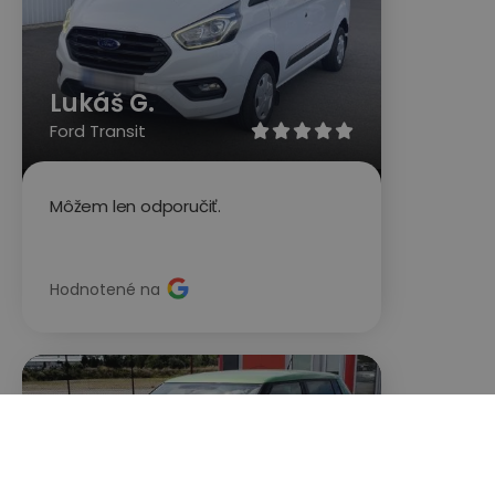
Lukáš G.
Ford Transit





Môžem len odporučiť.
Hodnotené na