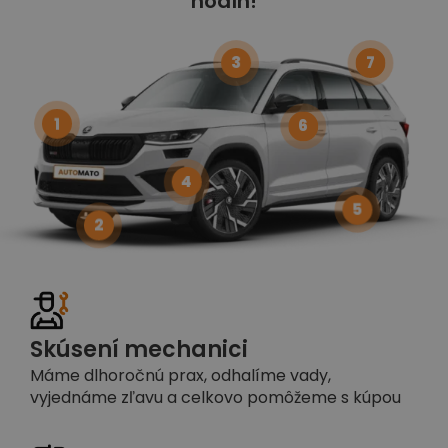
hodín!
3
7
1
6
4
5
2
Skúsení mechanici
Máme dlhoročnú prax, odhalíme vady,
vyjednáme zľavu a celkovo pomôžeme s kúpou