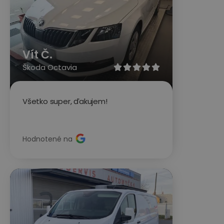
Vít Č.
Škoda Octavia





Všetko super, ďakujem!
Hodnotené na