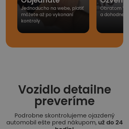
Objednáte
Ozveme
Jednoducho na webe, platiť
Obratom Vá
môžete až po vykonaní
a dohodneme 
kontroly
Vozidlo detailne
preveríme
Podrobne skontrolujeme ojazdený
automobil ešte pred nákupom,
už do 24