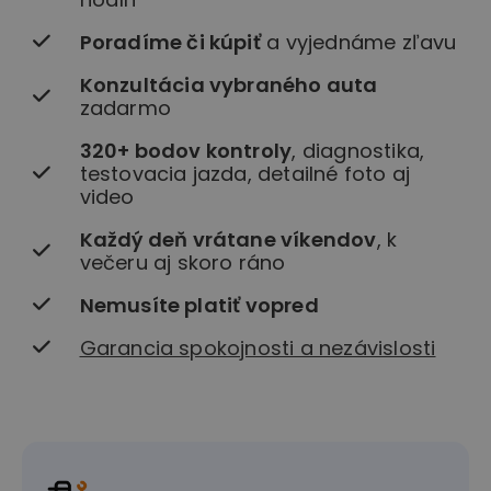
Poradíme či kúpiť
a vyjednáme zľavu
Konzultácia vybraného auta
zadarmo
320+ bodov kontroly
, diagnostika,
testovacia jazda, detailné foto aj
video
Každý deň vrátane víkendov
, k
večeru aj skoro ráno
Nemusíte platiť vopred
Garancia spokojnosti a nezávislosti