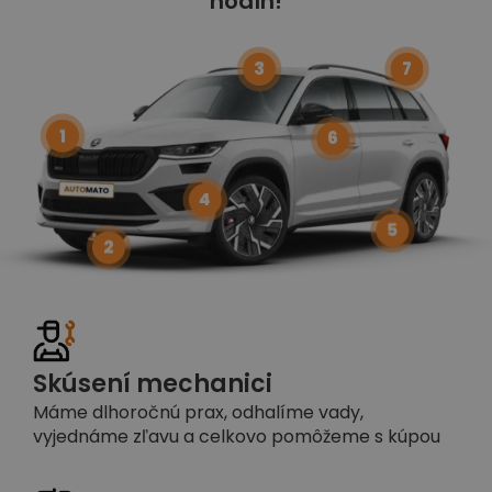
hodín!
3
7
1
6
4
5
2
Skúsení mechanici
Máme dlhoročnú prax, odhalíme vady,
vyjednáme zľavu a celkovo pomôžeme s kúpou