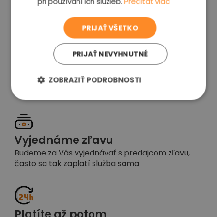
pri používaní ich služieb.
Prečítať viac
voľba
PRIJAŤ VŠETKO
PRIJAŤ NEVYHNUTNÉ
Garancia spokojnosti
Pokiaľ nebudete s našou prácou spokojní,
ZOBRAZIŤ PODROBNOSTI
napíšte nám a okamžite situáciu vyriešime
Vyjednáme zľavu
Budeme za Vás vyjednávať s predajcom zľavu,
často sa tak zaplatí služba sama
Platíte až potom