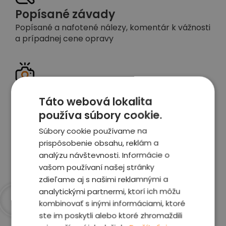
Popísané závady
Popísané a nafotené nálezy, komentár k vážnosti
a prípadnej cene opravy
Detailné foto aj video
Táto webová lokalita
Celé auto z exteriéru aj interiéru nafotíme
používa súbory cookie.
vrátane závad a poškodení
Súbory cookie používame na
prispôsobenie obsahu, reklám a
Zobraziť report
analýzu návštevnosti. Informácie o
vašom používaní našej stránky
zdieľame aj s našimi reklamnými a
analytickými partnermi, ktorí ich môžu
kombinovať s inými informáciami, ktoré
Prečo sme najlepšia
ste im poskytli alebo ktoré zhromaždili