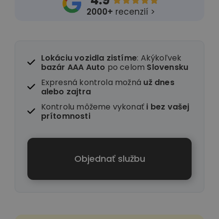
4.9





2000+
recenzií >
Lokáciu vozidla zistíme
: Akýkoľvek
bazár AAA Auto
po celom
Slovensku
Expresná kontrola možná
už dnes
alebo zajtra
Kontrolu môžeme vykonať
i
bez vašej
prítomnosti
Objednať službu