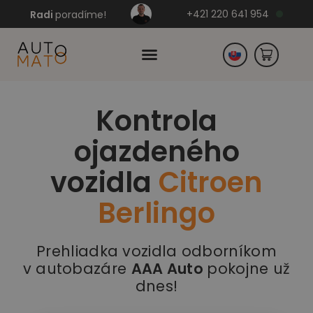
+421 220 641 954
Radi
poradíme!
Kontrola
Česko
ojazdeného
Nemecko
vozidla
Citroen
Berlingo
Prehliadka vozidla odborníkom
v autobazáre
AAA Auto
pokojne už
dnes!