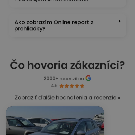
Ako zobrazím Online report z
prehliadky?
Čo hovoria zákazníci?
2000+
recenzií na
4.9





Zobraziť ďalšie hodnotenia a recenzie »