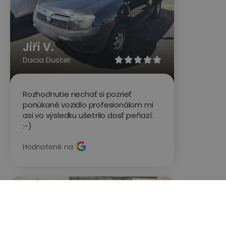
Jiří V.
Dacia Duster





Rozhodnutie nechať si pozrieť
ponúkané vozidlo profesionálom mi
asi vo výsledku ušetrilo dosť peňazí.
:-)
Hodnotené na