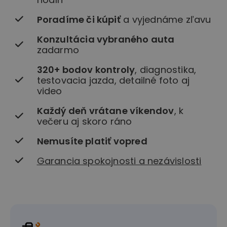
Poradíme či kúpiť
a vyjednáme zľavu
Konzultácia vybraného auta
zadarmo
320+ bodov kontroly
, diagnostika,
testovacia jazda, detailné foto aj
video
Každý deň vrátane víkendov
, k
večeru aj skoro ráno
Nemusíte platiť vopred
Garancia spokojnosti a nezávislosti