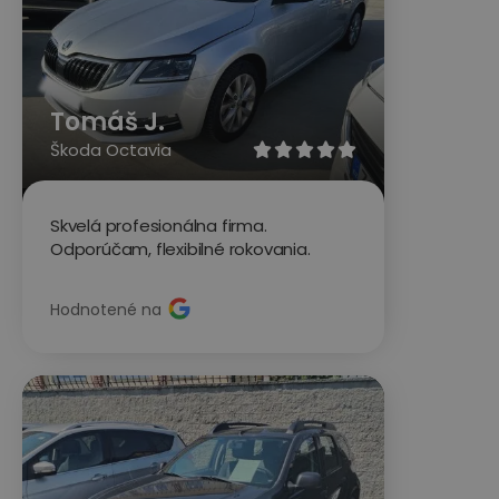
Tomáš J.
Škoda Octavia





Skvelá profesionálna firma.
Odporúčam, flexibilné rokovania.
Hodnotené na