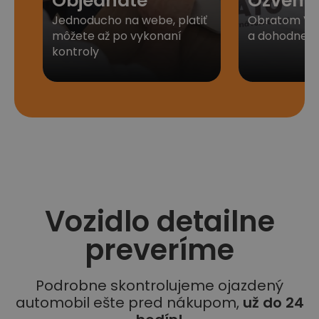
Objednáte
Ozveme
Jednoducho na webe, platiť
Obratom Vá
môžete až po vykonaní
a dohodneme 
kontroly
Vozidlo detailne
preveríme
Podrobne skontrolujeme ojazdený
automobil ešte pred nákupom,
už do 24