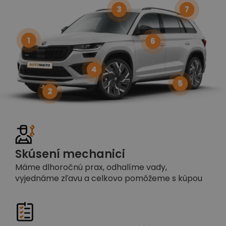
3
7
1
6
4
5
2
Skúsení mechanici
Máme dlhoročnú prax, odhalíme vady,
vyjednáme zľavu a celkovo pomôžeme s kúpou