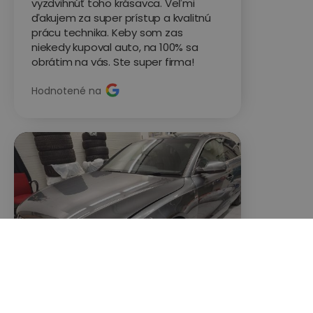
vyzdvihnúť toho krásavca. Veľmi
ďakujem za super prístup a kvalitnú
prácu technika. Keby som zas
niekedy kupoval auto, na 100% sa
obrátim na vás. Ste super firma!
Hodnotené na
Dušan B.
Audi A5




