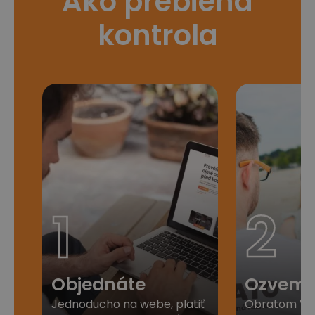
Ako prebieha
kontrola
1
2
Objednáte
Ozveme
Jednoducho na webe, platiť
Obratom Vá