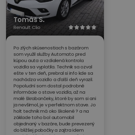
Tomáš S.
Renault Clio





Po zlých skúsenostiach s bazárom
som využil služby Automato pred
kúpou auta a vzdialená kontrola
vozidla sa vyplatila. Technik sa ozval
ešte v ten deň, prebral si info kde sa
nachádza vozidlo a ďalší deň vyrazil.
Popoludní som dostal podrobné
informácie o stave vozidla, až na
malé škrabančeky, ktoré by som si ani
ja nevšimol, je v perfektnom stave. Jo
holt technik má oko školené ? a na
základe toho bol automobil
objednaný v bazáre, bude prevezený
do bližšej pobočky a zajtra idem