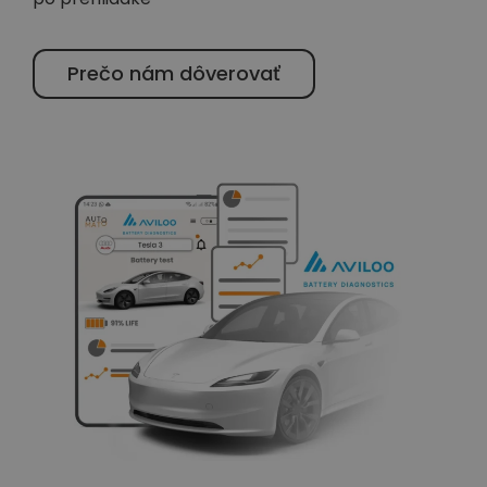
Prečo nám dôverovať