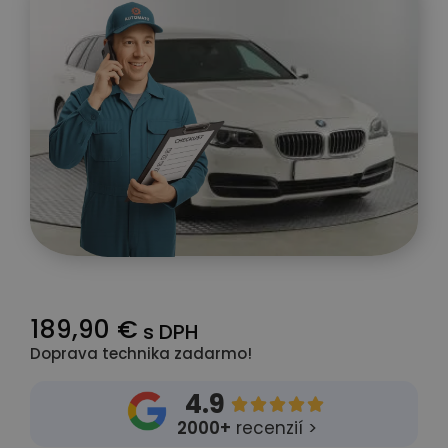
189,90 €
s DPH
Doprava technika zadarmo!
4.9





2000+
recenzií >