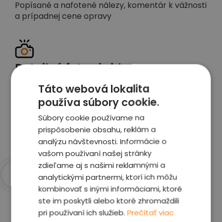
Popísané a nafotené nálezy, komentár k vážnosti
a prípadnej cene opravy
Detailné foto aj video
Celé auto z exteriéru aj interiéru nafotíme
Táto webová lokalita
vrátane závad a poškodení
používa súbory cookie.
Súbory cookie používame na
Zobraziť report
prispôsobenie obsahu, reklám a
analýzu návštevnosti. Informácie o
vašom používaní našej stránky
zdieľame aj s našimi reklamnými a
analytickými partnermi, ktorí ich môžu
kombinovať s inými informáciami, ktoré
Prečo sme najlepšia
ste im poskytli alebo ktoré zhromaždili
voľba
pri používaní ich služieb.
Prečítať viac