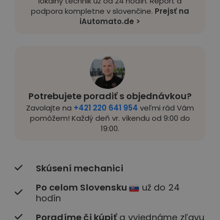
lokálny technik už od 24 hodín. Report a
podpora kompletne v slovenčine.
Prejsť na
iAutomato.de >
Potrebujete poradiť s objednávkou?
Zavolajte na
+421 220 641 954
veľmi rád Vám
pomôžem! Každý deň vr. víkendu od 9:00 do
19:00.
Skúsení mechanici
Po celom Slovensku
už do 24
hodín
Poradíme či kúpiť
a vyjednáme zľavu