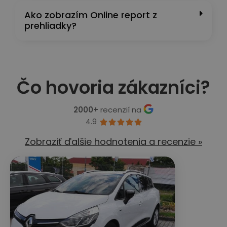
Ako zobrazím Online report z
prehliadky?
Čo hovoria zákazníci?
2000+
recenzií na
4.9





Zobraziť ďalšie hodnotenia a recenzie »