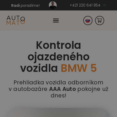
+421 220 641 954
Radi
poradíme!
Kontrola
Česko
ojazdeného
Nemecko
vozidla
BMW 5
Prehliadka vozidla odborníkom
v autobazáre
AAA Auto
pokojne už
dnes!