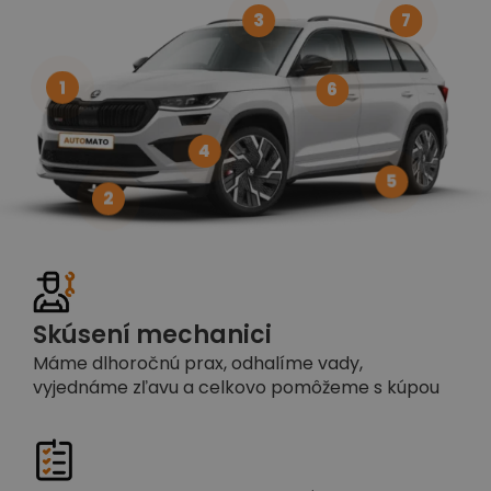
3
7
1
6
4
5
2
Skúsení mechanici
Máme dlhoročnú prax, odhalíme vady,
vyjednáme zľavu a celkovo pomôžeme s kúpou