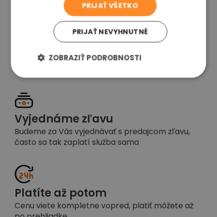
PRIJAŤ VŠETKO
PRIJAŤ NEVYHNUTNÉ
Garancia spokojnosti
Pokiaľ nebudete s našou prácou spokojní,
ZOBRAZIŤ PODROBNOSTI
napíšte nám a okamžite situáciu vyriešime
Vyjednáme zľavu
Budeme za Vás vyjednávať s predajcom zľavu,
často sa tak zaplatí služba sama
Platíte až potom
Cenu viete kompletne vopred, platiť môžete až
po prehliadke