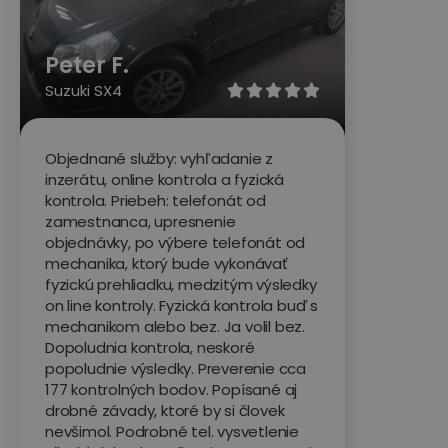
Peter F.
Suzuki SX4





Objednané služby: vyhľadanie z
inzerátu, online kontrola a fyzická
kontrola. Priebeh: telefonát od
zamestnanca, upresnenie
objednávky, po výbere telefonát od
mechanika, ktorý bude vykonávať
fyzickú prehliadku, medzitým výsledky
on line kontroly. Fyzická kontrola buď s
mechanikom alebo bez. Ja volil bez.
Dopoludnia kontrola, neskoré
popoludnie výsledky. Preverenie cca
177 kontrolných bodov. Popísané aj
drobné závady, ktoré by si človek
nevšimol. Podrobné tel. vysvetlenie