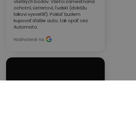
všetkých bodov. Všetci zamestnanci
ochotní, ústretoví, ľudskí (dokážu
laikovi vysvetliť). Pokiaľ budem
kupovať ďalšie auto, tak opäť cez
Automato.
Hodnotené na
David S.
Volkswagen Passat




