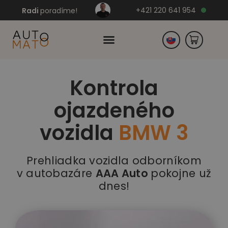
+421 220 641 954
Radi
poradíme!
Kontrola
Česko
ojazdeného
Nemecko
vozidla
BMW 3
Prehliadka vozidla odborníkom
v autobazáre
AAA Auto
pokojne už
dnes!