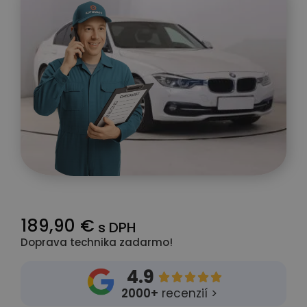
189,90 €
s DPH
Doprava technika zadarmo!
4.9





2000+
recenzií >