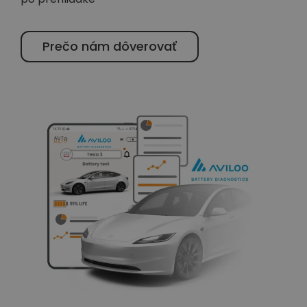
Prečo nám dôverovať