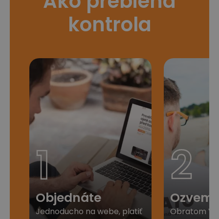
Ako prebieha
kontrola
1
2
Objednáte
Ozveme
Jednoducho na webe, platiť
Obratom Vá