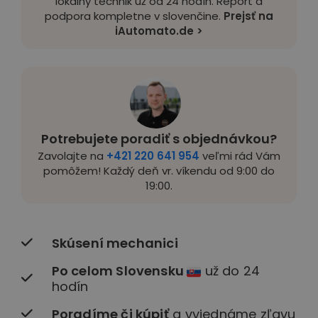
lokálny technik už od 24 hodín. Report a
podpora kompletne v slovenčine.
Prejsť na
iAutomato.de >
Potrebujete poradiť s objednávkou?
Zavolajte na
+421 220 641 954
veľmi rád Vám
pomôžem! Každý deň vr. víkendu od 9:00 do
19:00.
Skúsení mechanici
Po celom Slovensku
už do 24
hodín
Poradíme či kúpiť
a vyjednáme zľavu