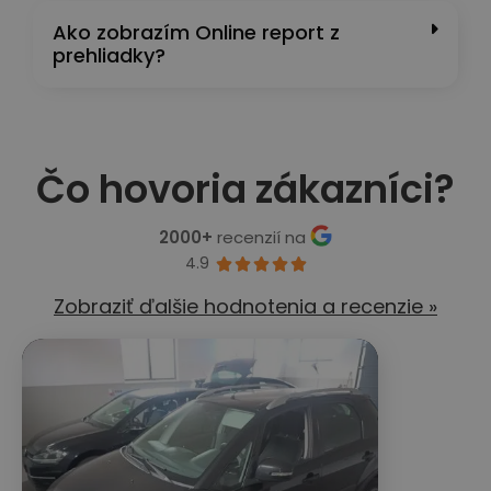
Ako zobrazím Online report z
prehliadky?
Čo hovoria zákazníci?
2000+
recenzií na
4.9





Zobraziť ďalšie hodnotenia a recenzie »