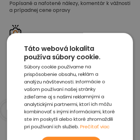
Popísané a nafotené nálezy, komentár k vážnosti
a prípadnej cene opravy
Detailné foto aj video
Táto webová lokalita
Celé auto z exteriéru aj interiéru nafotíme
používa súbory cookie.
vrátane závad a poškodení
Súbory cookie používame na
prispôsobenie obsahu, reklám a
Zobraziť report
analýzu návštevnosti. Informácie o
vašom používaní našej stránky
zdieľame aj s našimi reklamnými a
analytickými partnermi, ktorí ich môžu
kombinovať s inými informáciami, ktoré
ste im poskytli alebo ktoré zhromaždili
Prečo sme najlepšia
pri používaní ich služieb.
Prečítať viac
voľba