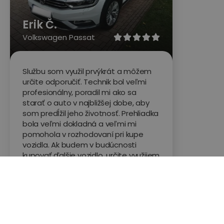
Erik Č.
Volkswagen Passat





Službu som využil prvýkrát a môžem
určite odporučiť. Technik bol veľmi
profesionálny, poradil mi ako sa
starať o auto v najbližšej dobe, aby
som predĺžil jeho životnosť. Prehliadka
bola veľmi dokladná a veľmi mi
pomohola v rozhodovaní pri kupe
vozidla. Ak budem v budúcnosti
kupovať ďalšie vozidlo, určite využijem
ich služby.
Hodnotené na