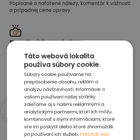
Popísané a nafotené nálezy, komentár k vážnosti
a prípadnej cene opravy
Detailné foto aj video
Celé auto z exteriéru aj interiéru nafotíme
Táto webová lokalita
vrátane závad a poškodení
používa súbory cookie.
Súbory cookie používame na
Zobraziť report
prispôsobenie obsahu, reklám a
analýzu návštevnosti. Informácie o
vašom používaní našej stránky
zdieľame aj s našimi reklamnými a
analytickými partnermi, ktorí ich môžu
kombinovať s inými informáciami, ktoré
Prečo sme najlepšia
ste im poskytli alebo ktoré zhromaždili
voľba
pri používaní ich služieb.
Prečítať viac