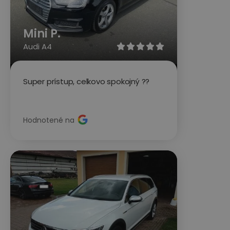
Mini P.
Audi A4





Super prístup, celkovo spokojný ??
Hodnotené na