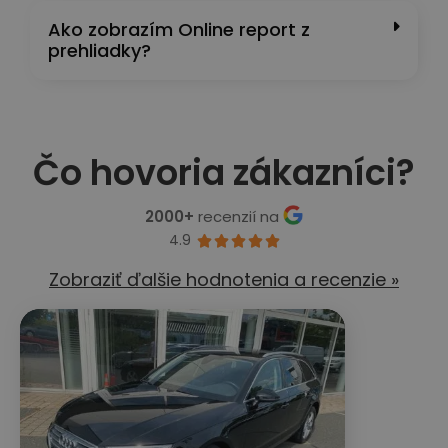
Ako zobrazím Online report z
prehliadky?
Čo hovoria zákazníci?
2000+
recenzií na
4.9





Zobraziť ďalšie hodnotenia a recenzie »