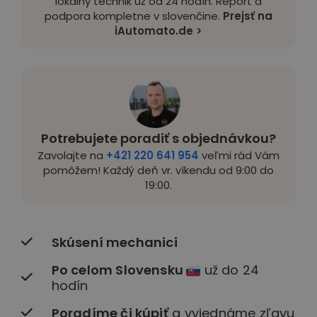
lokálny technik už od 24 hodín. Report a
podpora kompletne v slovenčine.
Prejsť na
iAutomato.de >
Potrebujete poradiť s objednávkou?
Zavolajte na
+421 220 641 954
veľmi rád Vám
pomôžem! Každý deň vr. víkendu od 9:00 do
19:00.
Skúsení mechanici
Po celom Slovensku
už do 24
hodín
Poradíme či kúpiť
a vyjednáme zľavu