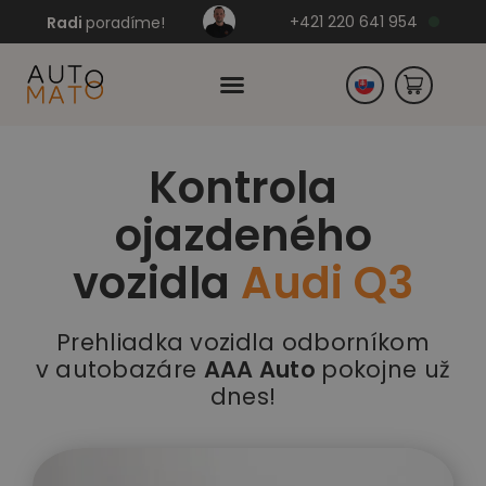
+421 220 641 954
Radi
poradíme!
Kontrola
Česko
ojazdeného
Nemecko
vozidla
Audi Q3
Prehliadka vozidla odborníkom
v autobazáre
AAA Auto
pokojne už
dnes!