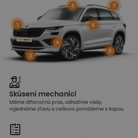
3
7
1
6
4
5
2
Skúsení mechanici
Máme dlhoročnú prax, odhalíme vady,
vyjednáme zľavu a celkovo pomôžeme s kúpou