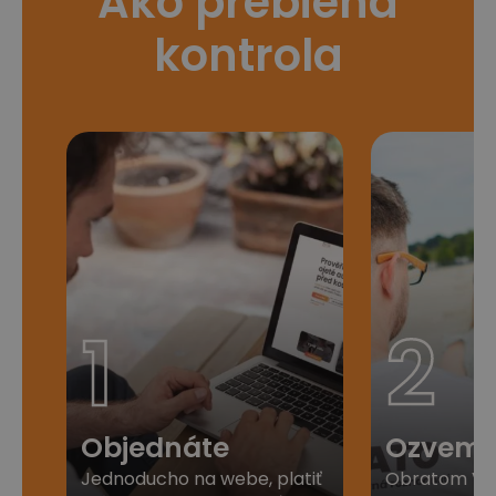
Ako prebieha
kontrola
1
2
Objednáte
Ozveme
Jednoducho na webe, platiť
Obratom Vá