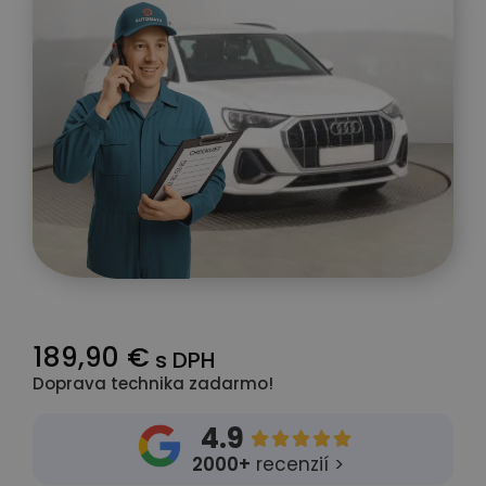
189,90 €
s DPH
Doprava technika zadarmo!
4.9





2000+
recenzií >