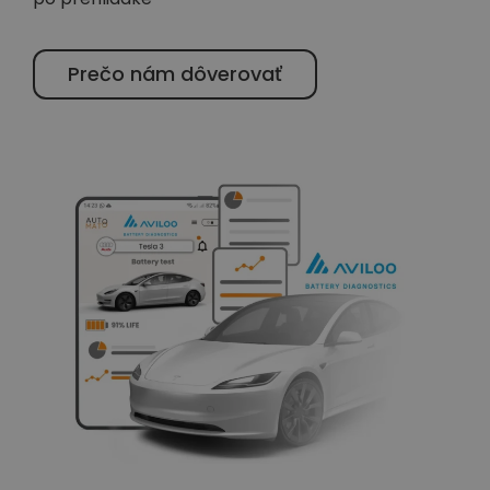
Prečo nám dôverovať